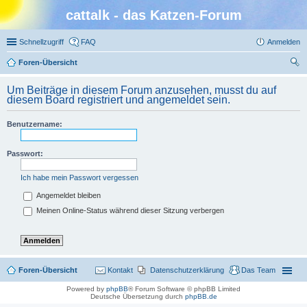
cattalk - das Katzen-Forum
Schnellzugriff
FAQ
Anmelden
Foren-Übersicht
uc
Um Beiträge in diesem Forum anzusehen, musst du auf
he
diesem Board registriert und angemeldet sein.
Benutzername:
Passwort:
Ich habe mein Passwort vergessen
Angemeldet bleiben
Meinen Online-Status während dieser Sitzung verbergen
Foren-Übersicht
Kontakt
Datenschutzerklärung
Das Team
Powered by
phpBB
® Forum Software © phpBB Limited
Deutsche Übersetzung durch
phpBB.de