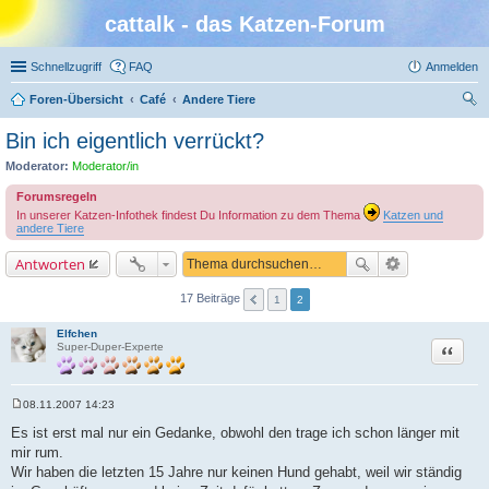
cattalk - das Katzen-Forum
Schnellzugriff
FAQ
Anmelden
Foren-Übersicht
Café
Andere Tiere
uc
Bin ich eigentlich verrückt?
he
Moderator:
Moderator/in
Forumsregeln
In unserer Katzen-Infothek findest Du Information zu dem Thema
Katzen und
andere Tiere
Antworten
17 Beiträge
1
2
Elfchen
Zitat
Super-Duper-Experte
08.11.2007 14:23
B
e
Es ist erst mal nur ein Gedanke, obwohl den trage ich schon länger mit
i
mir rum.
t
r
Wir haben die letzten 15 Jahre nur keinen Hund gehabt, weil wir ständig
a