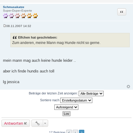
Schmusakatze
Zitat
Super-Duper-Experte
08.11.2007 14:32
B
e
i
Elfchen hat geschrieben:
t
Zum anderen, meine Mann mag Hunde nicht so gerne.
r
a
g
mein mann mag auch keine hunde leider ..
aber ich finde hundis auch toll
lg jessica
Beiträge der letzten Zeit anzeigen:
Sortiere nach
Antworten
17 Beiträge
1
2