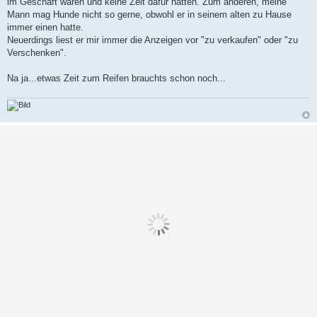
im Geschäft waren und keine Zeit dafür hatten. Zum anderen, meine
g
Mann mag Hunde nicht so gerne, obwohl er in seinem alten zu Hause
immer einen hatte.
Neuerdings liest er mir immer die Anzeigen vor "zu verkaufen" oder "zu
Verschenken".
Na ja...etwas Zeit zum Reifen brauchts schon noch...