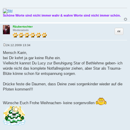
r
a
g
Schöne Worte sind nicht immer wahr & wahre Worte sind nicht immer schön.
Räubertochter
Zitat
Moderatorin
24.12.2009 13:34
B
e
Mensch Karin,
i
bei Dir kehrt ja gar keine Ruhe ein.
t
r
Vielleicht kannst Du Lucy zur Beruhigung Star of Bethlehme geben- ich
a
würde nicht das komplete Notfallregister ziehen, aber Star als Trauma-
g
Blüte könne schon für entspannung sorgen.
Drücke feste die Daumen, dass Deine zwei sorgenkinder wieder auf die
Pfoten kommen!!!
Wünsche Euch Frohe Weihnachen- keine sorgenvollen