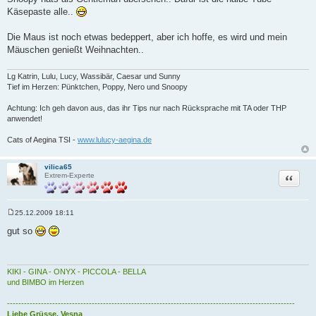
Käsepaste alle..
Die Maus ist noch etwas bedeppert, aber ich hoffe, es wird und mein
Mäuschen genießt Weihnachten..
Lg Katrin, Lulu, Lucy, Wassibär, Caesar und Sunny
Tief im Herzen: Pünktchen, Poppy, Nero und Snoopy
Achtung: Ich geh davon aus, das ihr Tips nur nach Rücksprache mit TA oder THP
anwendet!
Cats of Aegina TSI -
www.lulucy-aegina.de
vilica65
Zitat
Extrem-Experte
25.12.2009 18:11
B
e
gut so
i
t
r
a
g
KIKI - GINA - ONYX - PICCOLA - BELLA
und BIMBO im Herzen
------------------------------------------------------------------------------------------------------
Liebe Grüsse, Vesna