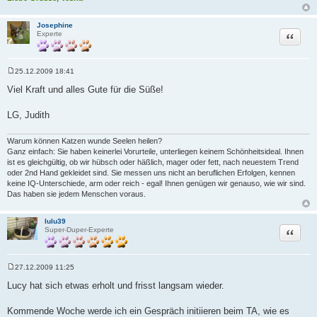
Josephine
Zitat
Experte
25.12.2009 18:41
B
e
Viel Kraft und alles Gute für die Süße!
i
t
r
LG, Judith
a
g
Warum können Katzen wunde Seelen heilen?
Ganz einfach: Sie haben keinerlei Vorurteile, unterliegen keinem Schönheitsideal. Ihnen
ist es gleichgültig, ob wir hübsch oder häßlich, mager oder fett, nach neuestem Trend
oder 2nd Hand gekleidet sind. Sie messen uns nicht an beruflichen Erfolgen, kennen
keine IQ-Unterschiede, arm oder reich - egal! Ihnen genügen wir genauso, wie wir sind.
Das haben sie jedem Menschen voraus.
lulu39
Zitat
Super-Duper-Experte
27.12.2009 11:25
B
e
Lucy hat sich etwas erholt und frisst langsam wieder.
i
t
r
Kommende Woche werde ich ein Gespräch initiieren beim TA, wie es
a