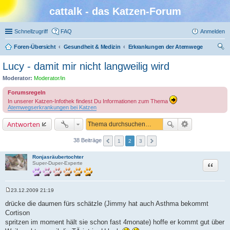
cattalk - das Katzen-Forum
Schnellzugriff
FAQ
Anmelden
Foren-Übersicht
Gesundheit & Medizin
Erkrankungen der Atemwege
uc
Lucy - damit mir nicht langweilig wird
he
Moderator:
Moderator/in
Forumsregeln
In unserer Katzen-Infothek findest Du Informationen zum Thema
Atemwegserkrankungen bei Katzen
Antworten
38 Beiträge
1
2
3
Ronjasräubertochter
Zitat
Super-Duper-Experte
23.12.2009 21:19
B
e
drücke die daumen fürs schätzle (Jimmy hat auch Asthma bekommt
i
Cortison
t
r
spritzen im moment hält sie schon fast 4monate) hoffe er kommt gut über
a