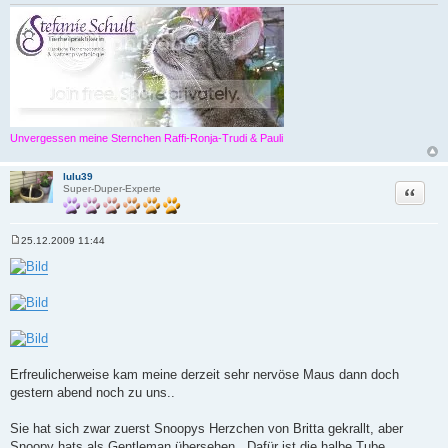
Unvergessen meine Sternchen Raffi-Ronja-Trudi & Pauli
lulu39
Zitat
Super-Duper-Experte
25.12.2009 11:44
B
e
i
t
r
a
g
Erfreulicherweise kam meine derzeit sehr nervöse Maus dann doch
gestern abend noch zu uns..
Sie hat sich zwar zuerst Snoopys Herzchen von Britta gekrallt, aber
Snoopy hats als Gentleman übersehen.. Dafür ist die halbe Tube