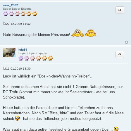
user_2562
Zitat
Super-Duper-Experte
27.12.2009 11:42
B
e
i
Gute Besserung der kleinen Prinzessin!
t
r
a
g
lulu39
Zitat
Super-Duper-Experte
11.01.2010 18:30
B
e
Lucy ist wirklich ein "Dosi-in-den-Wahnsinn-Treiber"..
i
t
r
Seit ihrem seltsamen Anfall hat sie nicht 1 Gramm Nafu gefressen, nur
a
RC Trofu (kommt mir immer vor wie ihr Seelentröster - wie bei uns
g
Schokolade).
Heute hatte ich die Faxen dicke und bin mit Tellerchen zu ihr ans
Katzenbettchen..Nach 5 x "Bitte, bitte" und den Teller fast auf die Nase
schieb
- hat sie das Tellerchen jetzt restlos leergeputzt..
Was sagt man dazu außer "seelische Grausamkeit gegen Dosi!..