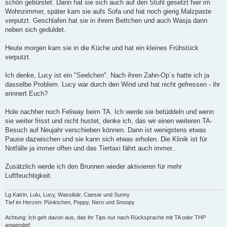
schön gebürstet. Dann hat sie sich auch auf den Stuhl gesetzt hier im
Wohnzimmer, später kam sie aufs Sofa und hat noch gierig Malzpaste
verputzt. Geschlafen hat sie in ihrem Bettchen und auch Wasja dann
neben sich geduldet.
Heute morgen kam sie in die Küche und hat ein kleines Frühstück
verputzt.
Ich denke, Lucy ist ein "Seelchen". Nach ihren Zahn-Op´s hatte ich ja
dasselbe Problem. Lucy war durch den Wind und hat nicht gefressen - ihr
erinnert Euch?
Hole nachher noch Feliway beim TA. Ich werde sie betüddeln und wenn
sie weiter frisst und nicht hustet, denke ich, das wir einen weiteren TA-
Besuch auf Neujahr verschieben können. Dann ist wenigstens etwas
Pause dazwischen und sie kann sich etwas erholen. Die Klinik ist für
Notfälle ja immer offen und das Tiertaxi fährt auch immer..
Zusätzlich werde ich den Brunnen wieder aktivieren für mehr
Luftfeuchtigkeit.
Lg Katrin, Lulu, Lucy, Wassibär, Caesar und Sunny
Tief im Herzen: Pünktchen, Poppy, Nero und Snoopy
Achtung: Ich geh davon aus, das ihr Tips nur nach Rücksprache mit TA oder THP
anwendet!