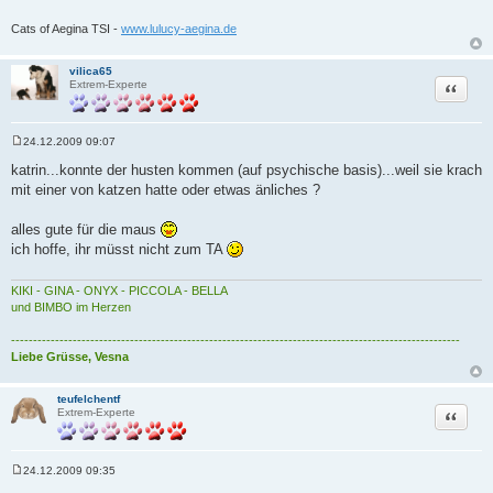
Cats of Aegina TSI -
www.lulucy-aegina.de
vilica65
Zitat
Extrem-Experte
24.12.2009 09:07
B
e
katrin...konnte der husten kommen (auf psychische basis)...weil sie krach
i
mit einer von katzen hatte oder etwas änliches ?
t
r
a
alles gute für die maus
g
ich hoffe, ihr müsst nicht zum TA
KIKI - GINA - ONYX - PICCOLA - BELLA
und BIMBO im Herzen
------------------------------------------------------------------------------------------------------
Liebe Grüsse, Vesna
teufelchentf
Zitat
Extrem-Experte
24.12.2009 09:35
B