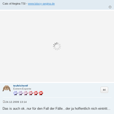
Cats of Aegina TSI -
www.lulucy-aegina.de
teufelchentf
Zitat
Extrem-Experte
24.12.2009 13:14
B
e
Das is auch ok..nur für den Fall der Fälle...der ja hoffentlich nich eintritt...
i
t