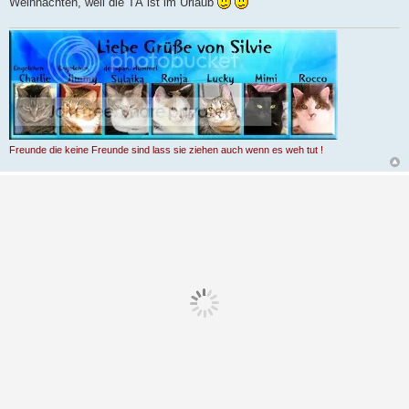
Weihnachten, weil die TÄ ist im Urlaub
g
Freunde die keine Freunde sind lass sie ziehen auch wenn es weh tut !