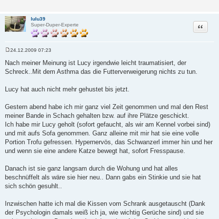
lulu39
Zitat
Super-Duper-Experte
24.12.2009 07:23
B
e
Nach meiner Meinung ist Lucy irgendwie leicht traumatisiert, der
i
Schreck..Mit dem Asthma das die Futterverweigerung nichts zu tun.
t
r
a
Lucy hat auch nicht mehr gehustet bis jetzt.
g
Gestern abend habe ich mir ganz viel Zeit genommen und mal den Rest
meiner Bande in Schach gehalten bzw. auf ihre Plätze geschickt.
Ich habe mir Lucy geholt (sofort gefaucht, als wir am Kennel vorbei sind)
und mit aufs Sofa genommen. Ganz alleine mit mir hat sie eine volle
Portion Trofu gefressen. Hypernervös, das Schwanzerl immer hin und her
und wenn sie eine andere Katze bewegt hat, sofort Fresspause.
Danach ist sie ganz langsam durch die Wohung und hat alles
beschnüffelt als wäre sie hier neu.. Dann gabs ein Stinkie und sie hat
sich schön gesuhlt..
Inzwischen hatte ich mal die Kissen vom Schrank ausgetauscht (Dank
der Psychologin damals weiß ich ja, wie wichtig Gerüche sind) und sie