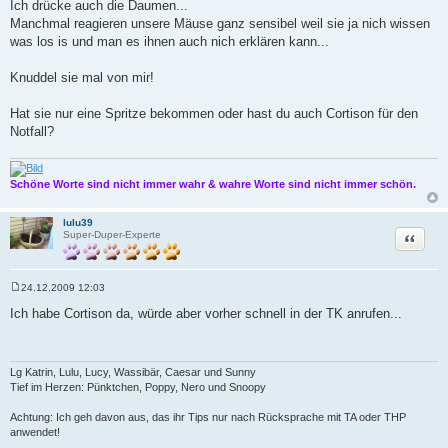
e
Ich drücke auch die Daumen...
i
Manchmal reagieren unsere Mäuse ganz sensibel weil sie ja nich wissen
t
r
was los is und man es ihnen auch nich erklären kann...
a
g
Knuddel sie mal von mir!
Hat sie nur eine Spritze bekommen oder hast du auch Cortison für den
Notfall?
Schöne Worte sind nicht immer wahr & wahre Worte sind nicht immer schön.
lulu39
Zitat
Super-Duper-Experte
24.12.2009 12:03
B
e
Ich habe Cortison da, würde aber vorher schnell in der TK anrufen...
i
t
r
a
g
Lg Katrin, Lulu, Lucy, Wassibär, Caesar und Sunny
Tief im Herzen: Pünktchen, Poppy, Nero und Snoopy
Achtung: Ich geh davon aus, das ihr Tips nur nach Rücksprache mit TA oder THP
anwendet!