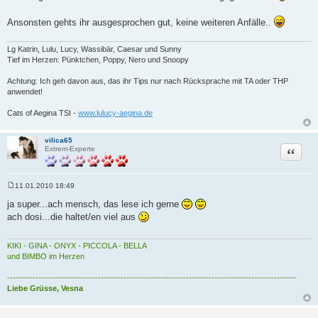
Ansonsten gehts ihr ausgesprochen gut, keine weiteren Anfälle..
Lg Katrin, Lulu, Lucy, Wassibär, Caesar und Sunny
Tief im Herzen: Pünktchen, Poppy, Nero und Snoopy
Achtung: Ich geh davon aus, das ihr Tips nur nach Rücksprache mit TA oder THP
anwendet!
Cats of Aegina TSI -
www.lulucy-aegina.de
vilica65
Zitat
Extrem-Experte
11.01.2010 18:49
B
e
ja super...ach mensch, das lese ich gerne
i
ach dosi...die haltet/en viel aus
t
r
a
g
KIKI - GINA - ONYX - PICCOLA - BELLA
und BIMBO im Herzen
------------------------------------------------------------------------------------------------------
Liebe Grüsse, Vesna