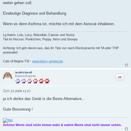
weiter gehen soll.
g
Eindeutige Diagnose und Behandlung.
Wenn es denn Asthma ist, möchte ich mit dem Aerocat inhalieren.
Lg Katrin, Lulu, Lucy, Wassibär, Caesar und Sunny
Tief im Herzen: Pünktchen, Poppy, Nero und Snoopy
Achtung: Ich geh davon aus, das ihr Tips nur nach Rücksprache mit TA oder THP
anwendet!
Cats of Aegina TSI -
www.lulucy-aegina.de
teufelchentf
Zitat
Extrem-Experte
27.12.2009 11:27
B
e
ja ich denke das Gerät is die Beste Alternative...
i
t
r
Gute Besserung !
a
g
Schöne Worte sind nicht immer wahr & wahre Worte sind nicht immer schön.