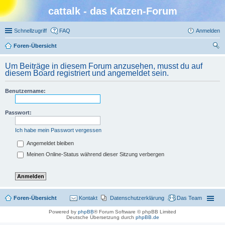
cattalk - das Katzen-Forum
Schnellzugriff
FAQ
Anmelden
Foren-Übersicht
uc
Um Beiträge in diesem Forum anzusehen, musst du auf
he
diesem Board registriert und angemeldet sein.
Benutzername:
Passwort:
Ich habe mein Passwort vergessen
Angemeldet bleiben
Meinen Online-Status während dieser Sitzung verbergen
Foren-Übersicht
Kontakt
Datenschutzerklärung
Das Team
Powered by
phpBB
® Forum Software © phpBB Limited
Deutsche Übersetzung durch
phpBB.de