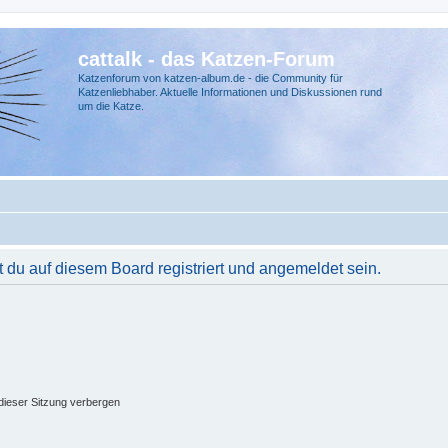
cattalk - das Katzen-Forum
Katzenforum von katzen-album.de - die Community für
Katzenliebhaber. Aktuelle Informationen und Diskussionen rund
um die Katze.
du auf diesem Board registriert und angemeldet sein.
ieser Sitzung verbergen