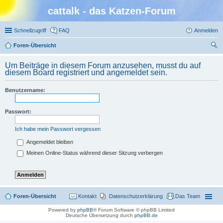
cattalk - das Katzen-Forum
Schnellzugriff
FAQ
Anmelden
Foren-Übersicht
uc
Um Beiträge in diesem Forum anzusehen, musst du auf
he
diesem Board registriert und angemeldet sein.
Benutzername:
Passwort:
Ich habe mein Passwort vergessen
Angemeldet bleiben
Meinen Online-Status während dieser Sitzung verbergen
Foren-Übersicht
Kontakt
Datenschutzerklärung
Das Team
Powered by
phpBB
® Forum Software © phpBB Limited
Deutsche Übersetzung durch
phpBB.de