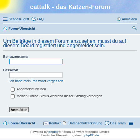
cattalk - das Katzen-Forum
Schnellzugriff
FAQ
Anmelden
Foren-Übersicht
uc
Um Beiträge in diesem Forum anzusehen, musst du auf
he
diesem Board registriert und angemeldet sein.
Benutzername:
Passwort:
Ich habe mein Passwort vergessen
Angemeldet bleiben
Meinen Online-Status während dieser Sitzung verbergen
Foren-Übersicht
Kontakt
Datenschutzerklärung
Das Team
Powered by
phpBB
® Forum Software © phpBB Limited
Deutsche Übersetzung durch
phpBB.de