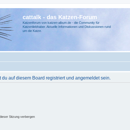
cattalk - das Katzen-Forum
Katzenforum von katzen-album.de - die Community für
Katzenliebhaber. Aktuelle Informationen und Diskussionen rund
um die Katze.
du auf diesem Board registriert und angemeldet sein.
ieser Sitzung verbergen