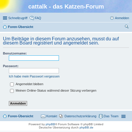
cattalk - das Katzen-Forum
Schnellzugriff
FAQ
Anmelden
Foren-Übersicht
uc
Um Beiträge in diesem Forum anzusehen, musst du auf
he
diesem Board registriert und angemeldet sein.
Benutzername:
Passwort:
Ich habe mein Passwort vergessen
Angemeldet bleiben
Meinen Online-Status während dieser Sitzung verbergen
Foren-Übersicht
Kontakt
Datenschutzerklärung
Das Team
Powered by
phpBB
® Forum Software © phpBB Limited
Deutsche Übersetzung durch
phpBB.de