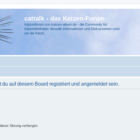
cattalk - das Katzen-Forum
Katzenforum von katzen-album.de - die Community für
Katzenliebhaber. Aktuelle Informationen und Diskussionen rund
um die Katze.
du auf diesem Board registriert und angemeldet sein.
ieser Sitzung verbergen