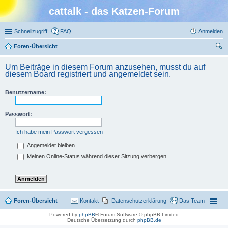
cattalk - das Katzen-Forum
Schnellzugriff
FAQ
Anmelden
Foren-Übersicht
uc
Um Beiträge in diesem Forum anzusehen, musst du auf
he
diesem Board registriert und angemeldet sein.
Benutzername:
Passwort:
Ich habe mein Passwort vergessen
Angemeldet bleiben
Meinen Online-Status während dieser Sitzung verbergen
Foren-Übersicht
Kontakt
Datenschutzerklärung
Das Team
Powered by
phpBB
® Forum Software © phpBB Limited
Deutsche Übersetzung durch
phpBB.de