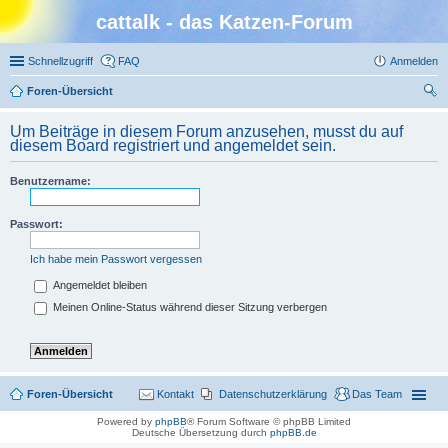
cattalk - das Katzen-Forum
Schnellzugriff
FAQ
Anmelden
Foren-Übersicht
uc
Um Beiträge in diesem Forum anzusehen, musst du auf
he
diesem Board registriert und angemeldet sein.
Benutzername:
Passwort:
Ich habe mein Passwort vergessen
Angemeldet bleiben
Meinen Online-Status während dieser Sitzung verbergen
Foren-Übersicht
Kontakt
Datenschutzerklärung
Das Team
Powered by
phpBB
® Forum Software © phpBB Limited
Deutsche Übersetzung durch
phpBB.de