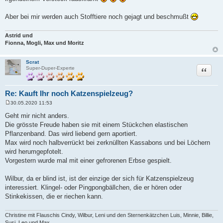
Aber bei mir werden auch Stofftiere noch gejagt und beschmußt
Astrid und
Fionna, Mogli, Max und Moritz
Scrat
Zitat
Super-Duper-Experte
Re: Kauft Ihr noch Katzenspielzeug?
30.05.2020 11:53
B
e
Geht mir nicht anders.
i
Die grösste Freude haben sie mit einem Stückchen elastischen
t
r
Pflanzenband. Das wird liebend gern aportiert.
a
Max wird noch halbverrückt bei zerknüllten Kassabons und bei Löchern
g
wird herumgepfotelt.
Vorgestern wurde mal mit einer gefrorenen Erbse gespielt.
Wilbur, da er blind ist, ist der einzige der sich für Katzenspielzeug
interessiert. Klingel- oder Pingpongbällchen, die er hören oder
Stinkekissen, die er riechen kann.
Christine mit Flauschis Cindy, Wilbur, Leni und den Sternenkätzchen Luis, Minnie, Billie,
Susi, Leo und Max.