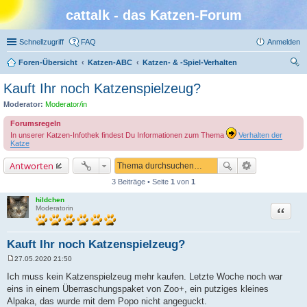
cattalk - das Katzen-Forum
Schnellzugriff
FAQ
Anmelden
Foren-Übersicht
Katzen-ABC
Katzen- & -Spiel-Verhalten
uc
Kauft Ihr noch Katzenspielzeug?
he
Moderator:
Moderator/in
Forumsregeln
In unserer Katzen-Infothek findest Du Informationen zum Thema
Verhalten der
Katze
Antworten
3 Beiträge • Seite
1
von
1
hildchen
Zitat
Moderatorin
Kauft Ihr noch Katzenspielzeug?
27.05.2020 21:50
B
e
Ich muss kein Katzenspielzeug mehr kaufen. Letzte Woche noch war
i
eins in einem Überraschungspaket von Zoo+, ein putziges kleines
t
r
Alpaka, das wurde mit dem Popo nicht angeguckt.
a