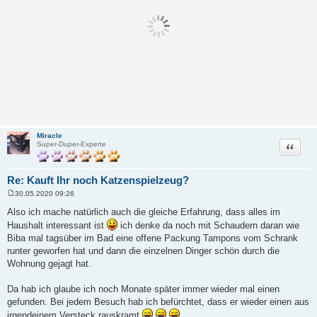
Miracle
Zitat
Super-Duper-Experte
Re: Kauft Ihr noch Katzenspielzeug?
30.05.2020 09:26
B
e
Also ich mache natürlich auch die gleiche Erfahrung, dass alles im
i
Haushalt interessant ist
ich denke da noch mit Schaudern daran wie
t
r
Biba mal tagsüber im Bad eine offene Packung Tampons vom Schrank
a
runter geworfen hat und dann die einzelnen Dinger schön durch die
g
Wohnung gejagt hat.
Da hab ich glaube ich noch Monate später immer wieder mal einen
gefunden. Bei jedem Besuch hab ich befürchtet, dass er wieder einen aus
irgendeinem Versteck rauskramt