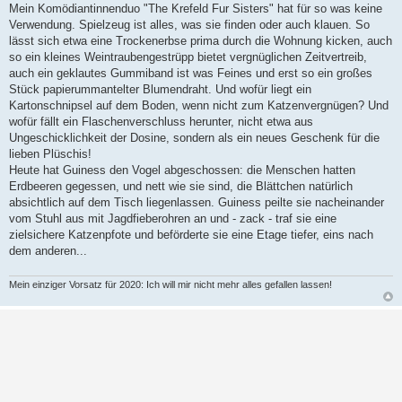
Mein Komödiantinnenduo "The Krefeld Fur Sisters" hat für so was keine
g
Verwendung. Spielzeug ist alles, was sie finden oder auch klauen. So
lässt sich etwa eine Trockenerbse prima durch die Wohnung kicken, auch
so ein kleines Weintraubengestrüpp bietet vergnüglichen Zeitvertreib,
auch ein geklautes Gummiband ist was Feines und erst so ein großes
Stück papierummantelter Blumendraht. Und wofür liegt ein
Kartonschnipsel auf dem Boden, wenn nicht zum Katzenvergnügen? Und
wofür fällt ein Flaschenverschluss herunter, nicht etwa aus
Ungeschicklichkeit der Dosine, sondern als ein neues Geschenk für die
lieben Plüschis!
Heute hat Guiness den Vogel abgeschossen: die Menschen hatten
Erdbeeren gegessen, und nett wie sie sind, die Blättchen natürlich
absichtlich auf dem Tisch liegenlassen. Guiness peilte sie nacheinander
vom Stuhl aus mit Jagdfieberohren an und - zack - traf sie eine
zielsichere Katzenpfote und beförderte sie eine Etage tiefer, eins nach
dem anderen...
Mein einziger Vorsatz für 2020: Ich will mir nicht mehr alles gefallen lassen!