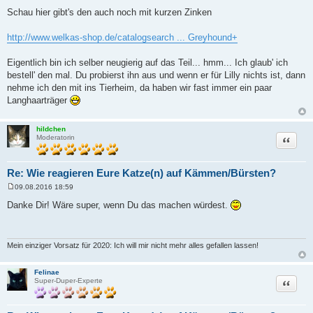
Schau hier gibt's den auch noch mit kurzen Zinken
http://www.welkas-shop.de/catalogsearch ... Greyhound+
Eigentlich bin ich selber neugierig auf das Teil... hmm... Ich glaub' ich
bestell' den mal. Du probierst ihn aus und wenn er für Lilly nichts ist, dann
nehme ich den mit ins Tierheim, da haben wir fast immer ein paar
Langhaarträger
hildchen
Zitat
Moderatorin
Re: Wie reagieren Eure Katze(n) auf Kämmen/Bürsten?
09.08.2016 18:59
B
e
Danke Dir! Wäre super, wenn Du das machen würdest.
i
t
r
a
g
Mein einziger Vorsatz für 2020: Ich will mir nicht mehr alles gefallen lassen!
Felinae
Zitat
Super-Duper-Experte