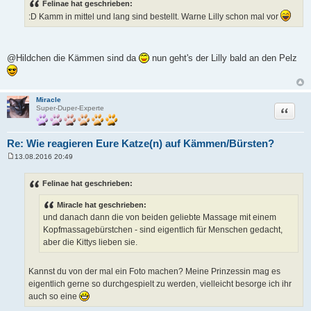
Felinae hat geschrieben:
t
:D Kamm in mittel und lang sind bestellt. Warne Lilly schon mal vor
r
a
g
@Hildchen die Kämmen sind da
nun geht's der Lilly bald an den Pelz
Miracle
Zitat
Super-Duper-Experte
Re: Wie reagieren Eure Katze(n) auf Kämmen/Bürsten?
13.08.2016 20:49
B
e
i
Felinae hat geschrieben:
t
r
Miracle hat geschrieben:
a
g
und danach dann die von beiden geliebte Massage mit einem
Kopfmassagebürstchen - sind eigentlich für Menschen gedacht,
aber die Kittys lieben sie.
Kannst du von der mal ein Foto machen? Meine Prinzessin mag es
eigentlich gerne so durchgespielt zu werden, vielleicht besorge ich ihr
auch so eine