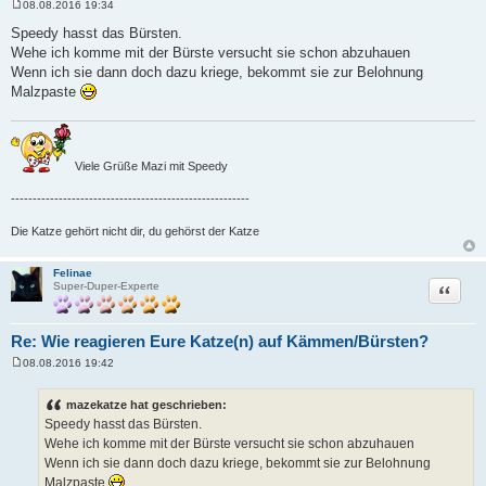
08.08.2016 19:34
B
e
Speedy hasst das Bürsten.
i
Wehe ich komme mit der Bürste versucht sie schon abzuhauen
t
r
Wenn ich sie dann doch dazu kriege, bekommt sie zur Belohnung
a
Malzpaste
g
Viele Grüße Mazi mit Speedy
-------------------------------------------------------
Die Katze gehört nicht dir, du gehörst der Katze
Felinae
Zitat
Super-Duper-Experte
Re: Wie reagieren Eure Katze(n) auf Kämmen/Bürsten?
08.08.2016 19:42
B
e
i
mazekatze hat geschrieben:
t
Speedy hasst das Bürsten.
r
a
Wehe ich komme mit der Bürste versucht sie schon abzuhauen
g
Wenn ich sie dann doch dazu kriege, bekommt sie zur Belohnung
Malzpaste