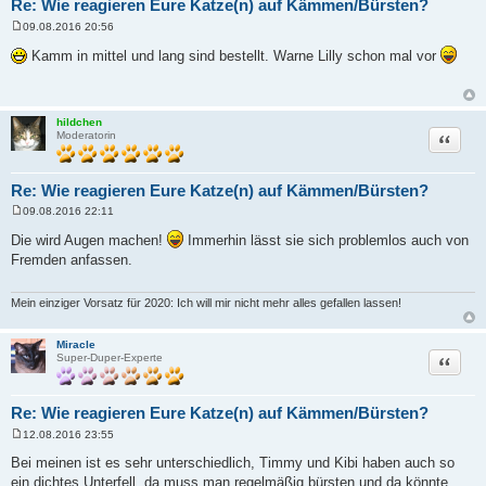
Re: Wie reagieren Eure Katze(n) auf Kämmen/Bürsten?
09.08.2016 20:56
B
e
Kamm in mittel und lang sind bestellt. Warne Lilly schon mal vor
i
t
r
a
g
hildchen
Zitat
Moderatorin
Re: Wie reagieren Eure Katze(n) auf Kämmen/Bürsten?
09.08.2016 22:11
B
e
Die wird Augen machen!
Immerhin lässt sie sich problemlos auch von
i
Fremden anfassen.
t
r
a
g
Mein einziger Vorsatz für 2020: Ich will mir nicht mehr alles gefallen lassen!
Miracle
Zitat
Super-Duper-Experte
Re: Wie reagieren Eure Katze(n) auf Kämmen/Bürsten?
12.08.2016 23:55
B
e
Bei meinen ist es sehr unterschiedlich, Timmy und Kibi haben auch so
i
ein dichtes Unterfell, da muss man regelmäßig bürsten und da könnte
t