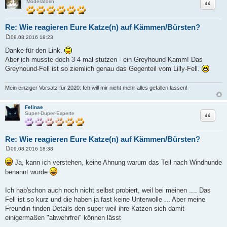
Zitat
Moderatorin
Re: Wie reagieren Eure Katze(n) auf Kämmen/Bürsten?
09.08.2016 18:23
B
e
Danke für den Link.
i
Aber ich musste doch 3-4 mal stutzen - ein Greyhound-Kamm! Das
t
r
Greyhound-Fell ist so ziemlich genau das Gegenteil vom Lilly-Fell.
a
g
Mein einziger Vorsatz für 2020: Ich will mir nicht mehr alles gefallen lassen!
Felinae
Zitat
Super-Duper-Experte
Re: Wie reagieren Eure Katze(n) auf Kämmen/Bürsten?
09.08.2016 18:38
B
e
Ja, kann ich verstehen, keine Ahnung warum das Teil nach Windhunde
i
benannt wurde
t
r
a
Ich hab'schon auch noch nicht selbst probiert, weil bei meinen .... Das
g
Fell ist so kurz und die haben ja fast keine Unterwolle ... Aber meine
Freundin finden Details den super weil ihre Katzen sich damit
einigermaßen "abwehrfrei" können lässt