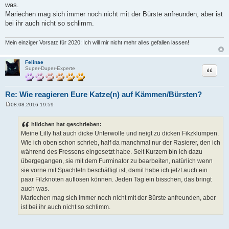
was.
Mariechen mag sich immer noch nicht mit der Bürste anfreunden, aber ist
bei ihr auch nicht so schlimm.
Mein einziger Vorsatz für 2020: Ich will mir nicht mehr alles gefallen lassen!
Felinae
Zitat
Super-Duper-Experte
Re: Wie reagieren Eure Katze(n) auf Kämmen/Bürsten?
08.08.2016 19:59
B
e
i
hildchen hat geschrieben:
t
Meine Lilly hat auch dicke Unterwolle und neigt zu dicken Fikzklumpen.
r
a
Wie ich oben schon schrieb, half da manchmal nur der Rasierer, den ich
g
während des Fressens eingesetzt habe. Seit Kurzem bin ich dazu
übergegangen, sie mit dem Furminator zu bearbeiten, natürlich wenn
sie vorne mit Spachteln beschäftigt ist, damit habe ich jetzt auch ein
paar Filzknoten auflösen können. Jeden Tag ein bisschen, das bringt
auch was.
Mariechen mag sich immer noch nicht mit der Bürste anfreunden, aber
ist bei ihr auch nicht so schlimm.