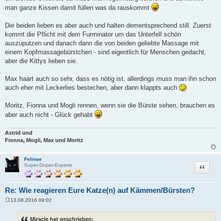
r
man ganze Kissen damit füllen was da rauskommt
a
g
Die beiden lieben es aber auch und halten dementsprechend still. Zuerst
kommt die Pflicht mit dem Furminator um das Unterfell schön
auszuputzen und danach dann die von beiden geliebte Massage mit
einem Kopfmassagebürstchen - sind eigentlich für Menschen gedacht,
aber die Kittys lieben sie.
Max haart auch so sehr, dass es nötig ist, allerdings muss man ihn schon
auch eher mit Leckerlies bestechen, aber dann klappts auch
Moritz, Fionna und Mogli rennen, wenn sie die Bürste sehen, brauchen es
aber auch nicht - Glück gehabt
Astrid und
Fionna, Mogli, Max und Moritz
Felinae
Zitat
Super-Duper-Experte
Re: Wie reagieren Eure Katze(n) auf Kämmen/Bürsten?
13.08.2016 09:02
B
e
i
Miracle hat geschrieben: