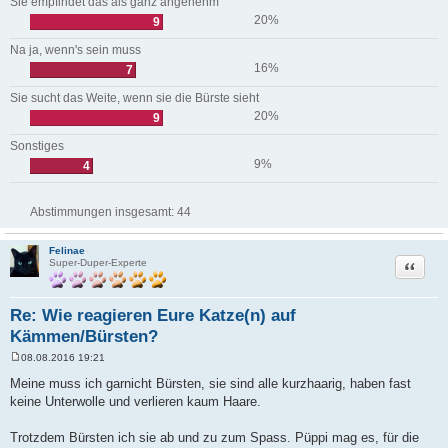
Sie empfindet das als ganz angenehm
20%
9
Na ja, wenn's sein muss
16%
7
Sie sucht das Weite, wenn sie die Bürste sieht
20%
9
Sonstiges
9%
4
Abstimmungen insgesamt:
44
Felinae
Zitat
Super-Duper-Experte
Re: Wie reagieren Eure Katze(n) auf
Kämmen/Bürsten?
08.08.2016 19:21
B
e
Meine muss ich garnicht Bürsten, sie sind alle kurzhaarig, haben fast
i
keine Unterwolle und verlieren kaum Haare.
t
r
a
Trotzdem Bürsten ich sie ab und zu zum Spass. Püppi mag es, für die
g