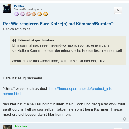
Felinae
Zitat
Super-Duper-Experte
Re: Wie reagieren Eure Katze(n) auf Kämmen/Bürsten?
08.08.2016 23:32
B
e
i
Felinae hat geschrieben:
t
Ich muss mal nachlesen, irgendwo hab' ich von so einem ganz
r
a
speziellem Kamm gelesen, der prima solche Knoten lösen können soll.
g
Wenn ich die Info wiederfinde, stell' ich sie Dir hier ein, OK?
Darauf Bezug nehmend....
*Grins* wusste ich es doch
http://hundesport-auer.de/product_info. ...
aehne.html
den hier hat meine Freundin für Ihren Main Coon und der gleitet wohl total
sanft durchs Fell so das selbst Katzen sie sonst beim Kämmen Theater
machen, viel besser damit klar kommen.
hildchen