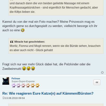
t
und danach dann die von beiden geliebte Massage mit einem
r
a
Kopfmassagebürstchen - sind eigentlich für Menschen gedacht, aber
g
die Kittys lieben sie.
Kannst du von der mal ein Foto machen? Meine Prinzessin mag es
eigentlich gerne so durchgespielt zu werden, vielleicht besorge ich ihr
auch so eine
Miracle hat geschrieben:
Moritz, Fionna und Mogli rennen, wenn sie die Bürste sehen, brauchen
es aber auch nicht - Glück gehabt
Fragt sich nur wer mehr Glück dabei hat, die Pelzkinder oder die
Zweibeinmutti
Felinae
Zitat
Super-Duper-Experte
Re: Wie reagieren Eure Katze(n) auf Kämmen/Bürsten?
13.08.2016 09:04
B
e
i