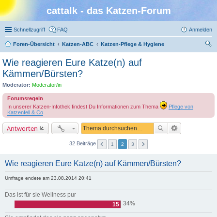
cattalk - das Katzen-Forum
Schnellzugriff
FAQ
Anmelden
Foren-Übersicht
Katzen-ABC
Katzen-Pflege & Hygiene
uc
Wie reagieren Eure Katze(n) auf
he
Kämmen/Bürsten?
Moderator:
Moderator/in
Forumsregeln
In unserer Katzen-Infothek findest Du Informationen zum Thema
Pflege von
Katzenfell & Co
Antworten
32 Beiträge
1
2
3
Wie reagieren Eure Katze(n) auf Kämmen/Bürsten?
Umfrage endete am 23.08.2014 20:41
Das ist für sie Wellness pur
34%
15