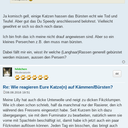
Ja komisch gell, einige Katzen hassen das Bürsten echt wie Tod und
Teufel. Aber gut das Du Speedy anschliessend belohnst. Vielleicht
gewöhnt er sich so doch noch daran.
Ich bin froh das ich meine nicht drauf angewiesen sind. Aber so ein
kleines Perserchen z.B. den muss man bürsten.
Dabei fällt mir ein, wisst ihr welche (Langhaar)Rassen generell gebürstet
werden müssen, aussen den Persern?
hildchen
Zitat
Moderatorin
Re: Wie reagieren Eure Katze(n) auf Kämmen/Bürsten?
08.08.2016 19:51
B
e
Meine Lilly hat auch dicke Unterwolle und neigt zu dicken Fikzklumpen.
i
Wie ich oben schon schrieb, half da manchmal nur der Rasierer, den ich
t
r
während des Fressens eingesetzt habe. Seit Kurzem bin ich dazu
a
übergegangen, sie mit dem Furminator zu bearbeiten, natürlich wenn sie
g
vorne mit Spachteln beschäftigt ist, damit habe ich jetzt auch ein paar
Filzknoten auflösen können. Jeden Tag ein bisschen, das bringt auch