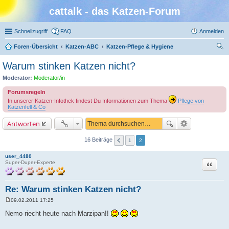
cattalk - das Katzen-Forum
Schnellzugriff
FAQ
Anmelden
Foren-Übersicht
Katzen-ABC
Katzen-Pflege & Hygiene
uc
Warum stinken Katzen nicht?
he
Moderator:
Moderator/in
Forumsregeln
In unserer Katzen-Infothek findest Du Informationen zum Thema
Pflege von
Katzenfell & Co
Antworten
16 Beiträge
1
2
user_4480
Zitat
Super-Duper-Experte
Re: Warum stinken Katzen nicht?
09.02.2011 17:25
B
e
Nemo riecht heute nach Marzipan!!
i
t