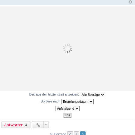
r
a
g
Beiträge der letzten Zeit anzeigen:
Sortiere nach
Antworten
16 Beiträge
1
2