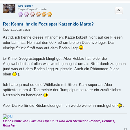
Mrs Spock
Zitat
Super-Duper-Experte
Re: Kennt ihr die Focuspet Katzenklo Matte?
20.11.2018 21:31
B
e
Astrid, ich kenne dieses Phänomen: Katze kötzelt nicht auf die Fliesen
i
oder Laminat. Nein auf den 60 x 50 cm breiten Duschvorleger. Das
t
r
einzige Stück Stoff was auf dem Boden liegt
.
a
g
@ Khito: Seegrasteppich klingt gut. Aber Robbie hat leider die
Angewohnheit auf alles was weich genug ist um als Stoff durch zu gehen
(und was auf dem Boden liegt) zu pisseln. Auch ein Phänomen (siehe
oben
).
Ich hatte ja mal so eine Wühlkiste mit Stroh. Kam super an. Aber
spätestens am 4. Tag meinte der Rumpelpumpelkater ein zusätzliches
Katzenklo zu benötigen
.
Aber Danke für die Rückmeldungen; ich werde weiter in mich gehen
.
Liebe Grüße von Silke mit Opi Linus und den Sternchen Robbie, Pebbles,
Röschen