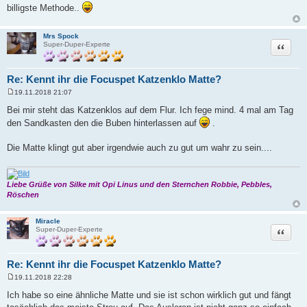
billigste Methode..
Mrs Spock
Zitat
Super-Duper-Experte
Re: Kennt ihr die Focuspet Katzenklo Matte?
19.11.2018 21:07
B
e
Bei mir steht das Katzenklos auf dem Flur. Ich fege mind. 4 mal am Tag
i
den Sandkasten den die Buben hinterlassen auf
.
t
r
a
Die Matte klingt gut aber irgendwie auch zu gut um wahr zu sein....
g
Liebe Grüße von Silke mit Opi Linus und den Sternchen Robbie, Pebbles,
Röschen
Miracle
Zitat
Super-Duper-Experte
Re: Kennt ihr die Focuspet Katzenklo Matte?
19.11.2018 22:28
B
e
Ich habe so eine ähnliche Matte und sie ist schon wirklich gut und fängt
i