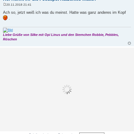
20.11.2018 21:41
B
e
Ach so, jetzt weiß ich was du meinst. Hatte was ganz anderes im Kopf
i
.
t
r
a
g
Liebe Grüße von Silke mit Opi Linus und den Sternchen Robbie, Pebbles,
Röschen