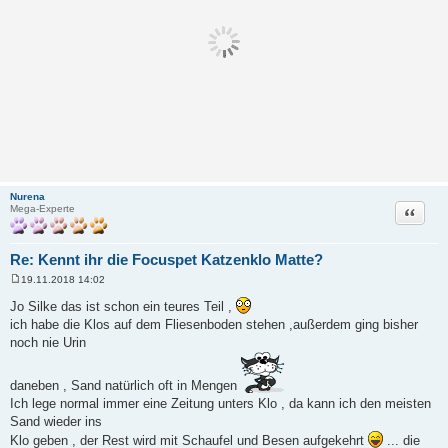
Nurena
Zitat
Mega-Experte
Re: Kennt ihr die Focuspet Katzenklo Matte?
19.11.2018 14:02
B
e
Jo Silke das ist schon ein teures Teil ,
i
ich habe die Klos auf dem Fliesenboden stehen ,außerdem ging bisher
t
r
noch nie Urin
a
g
daneben , Sand natürlich oft in Mengen
Ich lege normal immer eine Zeitung unters Klo , da kann ich den meisten
Sand wieder ins
Klo geben , der Rest wird mit Schaufel und Besen aufgekehrt
... die