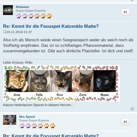
Khitomer
Zitat
Super-Duper-Experte
Re: Kennt ihr die Focuspet Katzenklo Matte?
20.11.2018 21:37
B
e
Also ich als Mensch würde einen Seegrastepich weder als weich noch als
i
Stoffartig empfinden. Das ist so schilfartiges Pflanzenmaterial, dass
t
r
zusammengebunden ist. Gibt auch ähnliche Platzteller. Ist dick und steiff.
a
g
Liebe Grüsse, Khito
Katzen hinterlassen Spuren in deinem Herzen...
Mrs Spock
Zitat
Super-Duper-Experte
Re: Kennt ihr die Focuspet Katzenklo Matte?