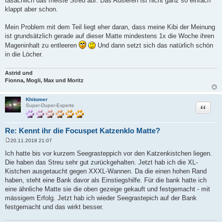
tasächlich das meiste Streu auf. Das Ausleren ist nicht ganz so einfach
t
r
klappt aber schon.
a
g
Mein Problem mit dem Teil liegt eher daran, dass meine Kibi der Meinung
ist grundsätzlich gerade auf dieser Matte mindestens 1x die Woche ihren
Mageninhalt zu entleeren
Und dann setzt sich das natürlich schön
in die Löcher.
Astrid und
Fionna, Mogli, Max und Moritz
Khitomer
Zitat
Super-Duper-Experte
Re: Kennt ihr die Focuspet Katzenklo Matte?
20.11.2018 21:07
B
e
Ich hatte bis vor kurzem Seegrasteppich vor den Katzenkistchen liegen.
i
Die haben das Streu sehr gut zurückgehalten. Jetzt hab ich die XL-
t
r
Kistchen ausgetaucht gegen XXXL-Wannen. Da die einen hohen Rand
a
haben, steht eine Bank davor als Einstiegshilfe. Für die bank hatte ich
g
eine ähnliche Matte sie die oben gezeige gekauft und festgemacht - mit
mässigem Erfolg. Jetzt hab ich wieder Seegrastepich auf der Bank
festgemacht und das wirkt besser.