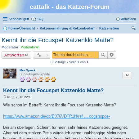
cattalk - das Katzen-Forum
Schnellzugriff
FAQ
Anmelden
Foren-Übersicht
Katzenernährung & Katzenbedarf
Katzenstreu
uc
Kennt ihr die Focuspet Katzenklo Matte?
he
Moderator:
Moderator/in
Antworten
8 Beiträge • Seite
1
von
1
Mrs Spock
Zitat
Super-Duper-Experte
Kennt ihr die Focuspet Katzenklo Matte?
18.11.2018 22:13
B
e
Wie schon im Betreff: Kennt ihr die Focuspet Katzenko Matte?
i
t
r
https://www.amazon.de/dp/B076VDTR1N/ref ... oogshopde-
a
g
Bin am überlegen. Scheint für mein sehr feines Katzenstreu geeignet.
Aber bei dem stolzen Preis würde ich gerne unabhängige Meinungen
kennen. Besonders, ob das Ausschütten des Streus gut funktioniert oder