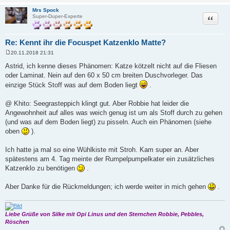
Mrs Spock
Zitat
Super-Duper-Experte
Re: Kennt ihr die Focuspet Katzenklo Matte?
20.11.2018 21:31
B
e
Astrid, ich kenne dieses Phänomen: Katze kötzelt nicht auf die Fliesen
i
oder Laminat. Nein auf den 60 x 50 cm breiten Duschvorleger. Das
t
r
einzige Stück Stoff was auf dem Boden liegt
.
a
g
@ Khito: Seegrasteppich klingt gut. Aber Robbie hat leider die
Angewohnheit auf alles was weich genug ist um als Stoff durch zu gehen
(und was auf dem Boden liegt) zu pisseln. Auch ein Phänomen (siehe
oben
).
Ich hatte ja mal so eine Wühlkiste mit Stroh. Kam super an. Aber
spätestens am 4. Tag meinte der Rumpelpumpelkater ein zusätzliches
Katzenklo zu benötigen
.
Aber Danke für die Rückmeldungen; ich werde weiter in mich gehen
.
Liebe Grüße von Silke mit Opi Linus und den Sternchen Robbie, Pebbles,
Röschen