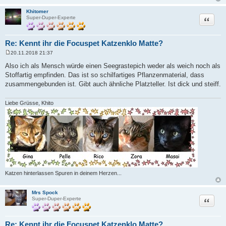
Khitomer
Zitat
Super-Duper-Experte
Re: Kennt ihr die Focuspet Katzenklo Matte?
20.11.2018 21:37
B
e
Also ich als Mensch würde einen Seegrastepich weder als weich noch als
i
Stoffartig empfinden. Das ist so schilfartiges Pflanzenmaterial, dass
t
r
zusammengebunden ist. Gibt auch ähnliche Platzteller. Ist dick und steiff.
a
g
Liebe Grüsse, Khito
Katzen hinterlassen Spuren in deinem Herzen...
Mrs Spock
Zitat
Super-Duper-Experte
Re: Kennt ihr die Focuspet Katzenklo Matte?