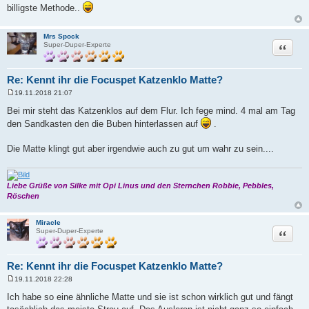
billigste Methode..
Mrs Spock
Zitat
Super-Duper-Experte
Re: Kennt ihr die Focuspet Katzenklo Matte?
19.11.2018 21:07
B
e
Bei mir steht das Katzenklos auf dem Flur. Ich fege mind. 4 mal am Tag
i
den Sandkasten den die Buben hinterlassen auf
.
t
r
a
Die Matte klingt gut aber irgendwie auch zu gut um wahr zu sein....
g
Liebe Grüße von Silke mit Opi Linus und den Sternchen Robbie, Pebbles,
Röschen
Miracle
Zitat
Super-Duper-Experte
Re: Kennt ihr die Focuspet Katzenklo Matte?
19.11.2018 22:28
B
e
Ich habe so eine ähnliche Matte und sie ist schon wirklich gut und fängt
i