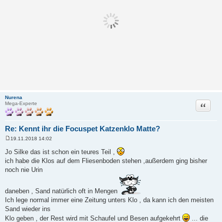
Nurena
Zitat
Mega-Experte
Re: Kennt ihr die Focuspet Katzenklo Matte?
19.11.2018 14:02
B
e
Jo Silke das ist schon ein teures Teil ,
i
ich habe die Klos auf dem Fliesenboden stehen ,außerdem ging bisher
t
r
noch nie Urin
a
g
daneben , Sand natürlich oft in Mengen
Ich lege normal immer eine Zeitung unters Klo , da kann ich den meisten
Sand wieder ins
Klo geben , der Rest wird mit Schaufel und Besen aufgekehrt
... die