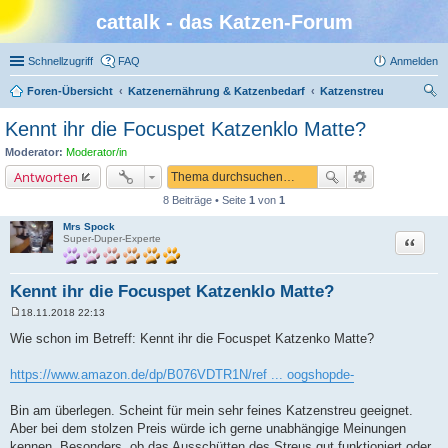
cattalk - das Katzen-Forum
Schnellzugriff
FAQ
Anmelden
Foren-Übersicht
Katzenernährung & Katzenbedarf
Katzenstreu
uc
Kennt ihr die Focuspet Katzenklo Matte?
he
Moderator:
Moderator/in
Antworten
8 Beiträge • Seite
1
von
1
Mrs Spock
Zitat
Super-Duper-Experte
Kennt ihr die Focuspet Katzenklo Matte?
18.11.2018 22:13
B
e
Wie schon im Betreff: Kennt ihr die Focuspet Katzenko Matte?
i
t
r
https://www.amazon.de/dp/B076VDTR1N/ref ... oogshopde-
a
g
Bin am überlegen. Scheint für mein sehr feines Katzenstreu geeignet.
Aber bei dem stolzen Preis würde ich gerne unabhängige Meinungen
kennen. Besonders, ob das Ausschütten des Streus gut funktioniert oder