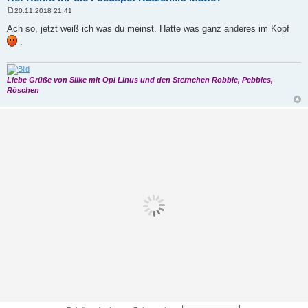
20.11.2018 21:41
B
e
Ach so, jetzt weiß ich was du meinst. Hatte was ganz anderes im Kopf
i
.
t
r
a
g
Liebe Grüße von Silke mit Opi Linus und den Sternchen Robbie, Pebbles,
Röschen