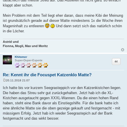
tasächlich das meiste Streu auf. Das Ausleren ist nicht ganz so einfach
t
r
klappt aber schon.
a
g
Mein Problem mit dem Teil liegt eher daran, dass meine Kibi der Meinung
ist grundsätzlich gerade auf dieser Matte mindestens 1x die Woche ihren
Mageninhalt zu entleeren
Und dann setzt sich das natürlich schön
in die Löcher.
Astrid und
Fionna, Mogli, Max und Moritz
Khitomer
Zitat
Super-Duper-Experte
Re: Kennt ihr die Focuspet Katzenklo Matte?
20.11.2018 21:07
B
e
Ich hatte bis vor kurzem Seegrasteppich vor den Katzenkistchen liegen.
i
Die haben das Streu sehr gut zurückgehalten. Jetzt hab ich die XL-
t
r
Kistchen ausgetaucht gegen XXXL-Wannen. Da die einen hohen Rand
a
haben, steht eine Bank davor als Einstiegshilfe. Für die bank hatte ich
g
eine ähnliche Matte sie die oben gezeige gekauft und festgemacht - mit
mässigem Erfolg. Jetzt hab ich wieder Seegrastepich auf der Bank
festgemacht und das wirkt besser.