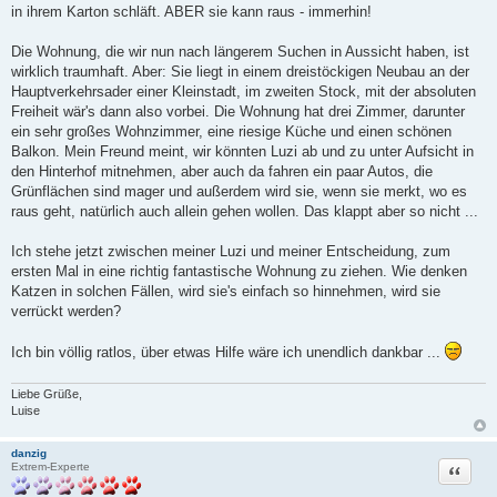
in ihrem Karton schläft. ABER sie kann raus - immerhin!
Die Wohnung, die wir nun nach längerem Suchen in Aussicht haben, ist
wirklich traumhaft. Aber: Sie liegt in einem dreistöckigen Neubau an der
Hauptverkehrsader einer Kleinstadt, im zweiten Stock, mit der absoluten
Freiheit wär's dann also vorbei. Die Wohnung hat drei Zimmer, darunter
ein sehr großes Wohnzimmer, eine riesige Küche und einen schönen
Balkon. Mein Freund meint, wir könnten Luzi ab und zu unter Aufsicht in
den Hinterhof mitnehmen, aber auch da fahren ein paar Autos, die
Grünflächen sind mager und außerdem wird sie, wenn sie merkt, wo es
raus geht, natürlich auch allein gehen wollen. Das klappt aber so nicht ...
Ich stehe jetzt zwischen meiner Luzi und meiner Entscheidung, zum
ersten Mal in eine richtig fantastische Wohnung zu ziehen. Wie denken
Katzen in solchen Fällen, wird sie's einfach so hinnehmen, wird sie
verrückt werden?
Ich bin völlig ratlos, über etwas Hilfe wäre ich unendlich dankbar ...
Liebe Grüße,
Luise
danzig
Zitat
Extrem-Experte