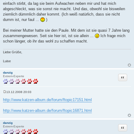
einfach stirbt, da lag sie beim Aufwachen neben mir und hat mich
abgeschleckt, was sie sonst nie macht. Und das, obwohl sie bisweilen
ziemlich dümmlich daher kommt. (Ich weiß natürlich, dass sie nicht
dumm ist, nur faul ...
)
Bei meiner Mutter hatte sie den Paule. Mit dem ist sie quasi 7 Jahre lang
zusammengewesen. Seit sie hier ist, ist sie allein ...
Ich frage mich
schon länger, ob ihr das wohl zu schaffen macht.
Liebe Grüße,
Luise
danzig
Zitat
Extrem-Experte
13.12.2008 20:03
B
e
http://www.katzen-album.de/forum/ftopic17151.html
i
t
r
http://www.katzen-album.de/forum/ftopic16871.html
a
g
danzig
Zitat
Extrem-Experte