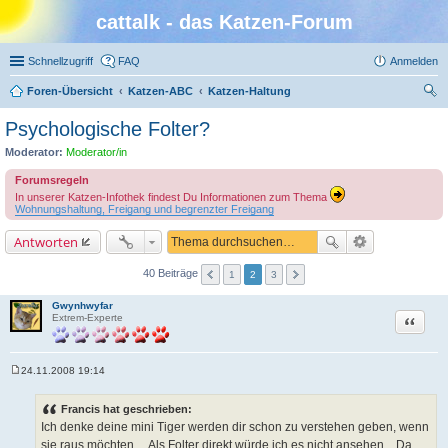
cattalk - das Katzen-Forum
Schnellzugriff
FAQ
Anmelden
Foren-Übersicht
Katzen-ABC
Katzen-Haltung
uc
Psychologische Folter?
he
Moderator:
Moderator/in
Forumsregeln
In unserer Katzen-Infothek findest Du Informationen zum Thema
Wohnungshaltung, Freigang und begrenzter Freigang
Antworten
40 Beiträge
1
2
3
Gwynhwyfar
Zitat
Extrem-Experte
24.11.2008 19:14
B
e
i
Francis hat geschrieben:
t
Ich denke deine mini Tiger werden dir schon zu verstehen geben, wenn
r
a
sie raus möchten.... Als Folter direkt würde ich es nicht ansehen... Da