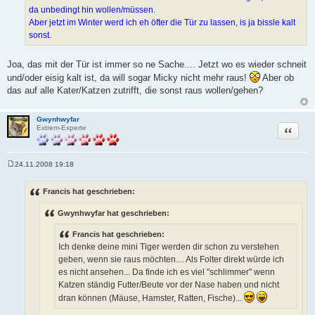
da unbedingt hin wollen/müssen.
Aber jetzt im Winter werd ich eh öfter die Tür zu lassen, is ja bissle kalt
sonst.
Joa, das mit der Tür ist immer so ne Sache.... Jetzt wo es wieder schneit
und/oder eisig kalt ist, da will sogar Micky nicht mehr raus!
Aber ob
das auf alle Kater/Katzen zutrifft, die sonst raus wollen/gehen?
Gwynhwyfar
Zitat
Extrem-Experte
24.11.2008 19:18
B
e
i
Francis hat geschrieben:
t
r
Gwynhwyfar hat geschrieben:
a
g
Francis hat geschrieben:
Ich denke deine mini Tiger werden dir schon zu verstehen
geben, wenn sie raus möchten.... Als Folter direkt würde ich
es nicht ansehen... Da finde ich es viel "schlimmer" wenn
Katzen ständig Futter/Beute vor der Nase haben und nicht
dran können (Mäuse, Hamster, Ratten, Fische)...