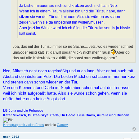
Ja bisher miauen sie nicht und kratzen auch nicht am Netz.
Wenn ich in einem Raum alleine bin und die Tür zu habe, dann
sitzen sie vor der Tür und miauen. Also sie würden es schon
zeigen, wenn sie da unbedingt hin wollen/müssen.
Aber jetzt im Winter werd ich eh öfter die Tür zu lassen, is ja bissle
kalt sonst.
Joa, das mit der Tür ist immer so ne Sache.... Jetzt wo es wieder schneit
und/oder eisig kalt ist, da will sogar Micky nicht mehr raus!
Aber ob
das auf alle Kater/Katzen zutrifft, die sonst raus wollen/gehen?
Nee, Mikesch geht noch regelmäßig und auch lang. Aber er hat auch mit
Abstand den dicksten Pelz. Die beiden Mädchen schauen immer nur kurz
und stehen dann schon wieder an der Tür.
Von den Kleinen stand Carla im September schonmal auf der Terrasse,
weil ich nicht aufgepaßt hatte. Also sie würde schon gehen, wenn sie
dürfte, hatte auch keine Angst dort.
LG Jutta und die Fellpopos
Kater Mikesch, Dustee-Skye, Carla, Un Bacio, Blue Dawn, Aurelia und Duncan
Homepage mit vielen Fotos
und die
Cattery
user_2562