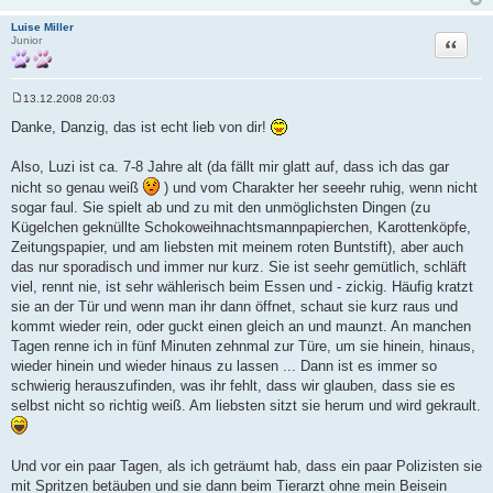
a
g
Luise Miller
Zitat
Junior
13.12.2008 20:03
B
e
Danke, Danzig, das ist echt lieb von dir!
i
t
r
Also, Luzi ist ca. 7-8 Jahre alt (da fällt mir glatt auf, dass ich das gar
a
nicht so genau weiß
) und vom Charakter her seeehr ruhig, wenn nicht
g
sogar faul. Sie spielt ab und zu mit den unmöglichsten Dingen (zu
Kügelchen geknüllte Schokoweihnachtsmannpapierchen, Karottenköpfe,
Zeitungspapier, und am liebsten mit meinem roten Buntstift), aber auch
das nur sporadisch und immer nur kurz. Sie ist seehr gemütlich, schläft
viel, rennt nie, ist sehr wählerisch beim Essen und - zickig. Häufig kratzt
sie an der Tür und wenn man ihr dann öffnet, schaut sie kurz raus und
kommt wieder rein, oder guckt einen gleich an und maunzt. An manchen
Tagen renne ich in fünf Minuten zehnmal zur Türe, um sie hinein, hinaus,
wieder hinein und wieder hinaus zu lassen ... Dann ist es immer so
schwierig herauszufinden, was ihr fehlt, dass wir glauben, dass sie es
selbst nicht so richtig weiß. Am liebsten sitzt sie herum und wird gekrault.
Und vor ein paar Tagen, als ich geträumt hab, dass ein paar Polizisten sie
mit Spritzen betäuben und sie dann beim Tierarzt ohne mein Beisein