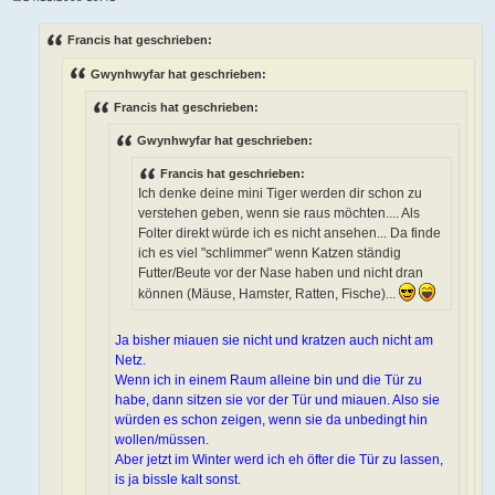
B
e
i
Francis hat geschrieben:
t
r
Gwynhwyfar hat geschrieben:
a
g
Francis hat geschrieben:
Gwynhwyfar hat geschrieben:
Francis hat geschrieben:
Ich denke deine mini Tiger werden dir schon zu
verstehen geben, wenn sie raus möchten.... Als
Folter direkt würde ich es nicht ansehen... Da finde
ich es viel "schlimmer" wenn Katzen ständig
Futter/Beute vor der Nase haben und nicht dran
können (Mäuse, Hamster, Ratten, Fische)...
Ja bisher miauen sie nicht und kratzen auch nicht am
Netz.
Wenn ich in einem Raum alleine bin und die Tür zu
habe, dann sitzen sie vor der Tür und miauen. Also sie
würden es schon zeigen, wenn sie da unbedingt hin
wollen/müssen.
Aber jetzt im Winter werd ich eh öfter die Tür zu lassen,
is ja bissle kalt sonst.