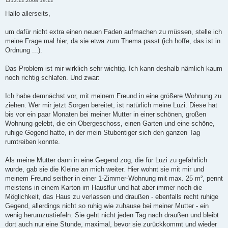
13.12.2008 19:12
B
e
Hallo allerseits,
i
t
r
um dafür nicht extra einen neuen Faden aufmachen zu müssen, stelle ich
a
meine Frage mal hier, da sie etwa zum Thema passt (ich hoffe, das ist in
g
Ordnung ...).
Das Problem ist mir wirklich sehr wichtig. Ich kann deshalb nämlich kaum
noch richtig schlafen. Und zwar:
Ich habe demnächst vor, mit meinem Freund in eine größere Wohnung zu
ziehen. Wer mir jetzt Sorgen bereitet, ist natürlich meine Luzi. Diese hat
bis vor ein paar Monaten bei meiner Mutter in einer schönen, großen
Wohnung gelebt, die ein Obergeschoss, einen Garten und eine schöne,
ruhige Gegend hatte, in der mein Stubentiger sich den ganzen Tag
rumtreiben konnte.
Als meine Mutter dann in eine Gegend zog, die für Luzi zu gefährlich
wurde, gab sie die Kleine an mich weiter. Hier wohnt sie mit mir und
meinem Freund seither in einer 1-Zimmer-Wohnung mit max. 25 m², pennt
meistens in einem Karton im Hausflur und hat aber immer noch die
Möglichkeit, das Haus zu verlassen und draußen - ebenfalls recht ruhige
Gegend, allerdings nicht so ruhig wie zuhause bei meiner Mutter - ein
wenig herumzustiefeln. Sie geht nicht jeden Tag nach draußen und bleibt
dort auch nur eine Stunde, maximal, bevor sie zurückkommt und wieder