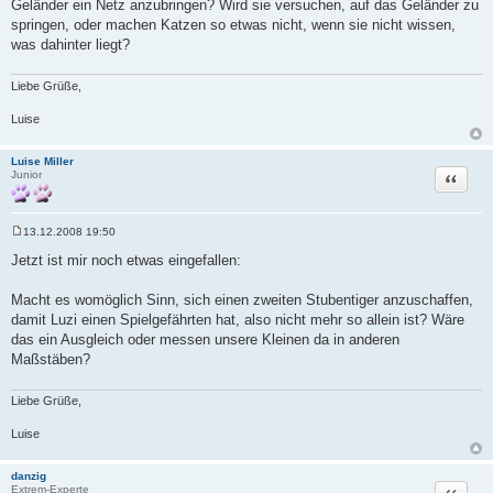
Geländer ein Netz anzubringen? Wird sie versuchen, auf das Geländer zu
springen, oder machen Katzen so etwas nicht, wenn sie nicht wissen,
was dahinter liegt?
Liebe Grüße,
Luise
Luise Miller
Zitat
Junior
13.12.2008 19:50
B
e
Jetzt ist mir noch etwas eingefallen:
i
t
r
Macht es womöglich Sinn, sich einen zweiten Stubentiger anzuschaffen,
a
damit Luzi einen Spielgefährten hat, also nicht mehr so allein ist? Wäre
g
das ein Ausgleich oder messen unsere Kleinen da in anderen
Maßstäben?
Liebe Grüße,
Luise
danzig
Zitat
Extrem-Experte