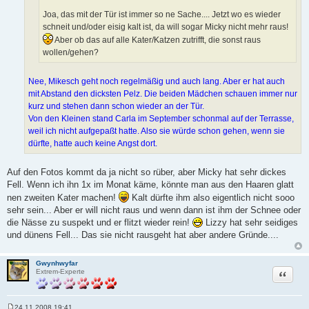
Joa, das mit der Tür ist immer so ne Sache.... Jetzt wo es wieder
schneit und/oder eisig kalt ist, da will sogar Micky nicht mehr raus!
Aber ob das auf alle Kater/Katzen zutrifft, die sonst raus
wollen/gehen?
Nee, Mikesch geht noch regelmäßig und auch lang. Aber er hat auch
mit Abstand den dicksten Pelz. Die beiden Mädchen schauen immer nur
kurz und stehen dann schon wieder an der Tür.
Von den Kleinen stand Carla im September schonmal auf der Terrasse,
weil ich nicht aufgepaßt hatte. Also sie würde schon gehen, wenn sie
dürfte, hatte auch keine Angst dort.
Auf den Fotos kommt da ja nicht so rüber, aber Micky hat sehr dickes
Fell. Wenn ich ihn 1x im Monat käme, könnte man aus den Haaren glatt
nen zweiten Kater machen!
Kalt dürfte ihm also eigentlich nicht sooo
sehr sein... Aber er will nicht raus und wenn dann ist ihm der Schnee oder
die Nässe zu suspekt und er flitzt wieder rein!
Lizzy hat sehr seidiges
und dünens Fell... Das sie nicht rausgeht hat aber andere Gründe....
Gwynhwyfar
Zitat
Extrem-Experte
24.11.2008 19:41