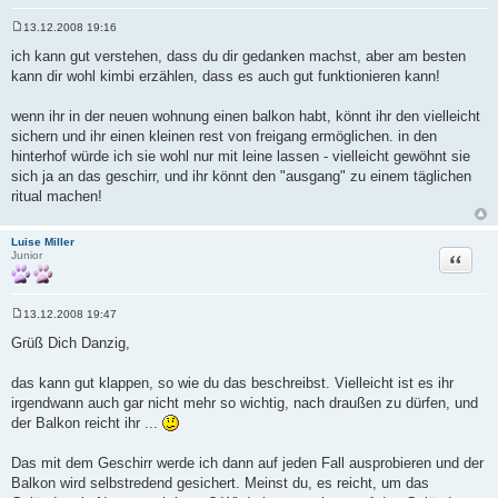
13.12.2008 19:16
B
e
ich kann gut verstehen, dass du dir gedanken machst, aber am besten
i
kann dir wohl kimbi erzählen, dass es auch gut funktionieren kann!
t
r
a
wenn ihr in der neuen wohnung einen balkon habt, könnt ihr den vielleicht
g
sichern und ihr einen kleinen rest von freigang ermöglichen. in den
hinterhof würde ich sie wohl nur mit leine lassen - vielleicht gewöhnt sie
sich ja an das geschirr, und ihr könnt den "ausgang" zu einem täglichen
ritual machen!
Luise Miller
Zitat
Junior
13.12.2008 19:47
B
e
Grüß Dich Danzig,
i
t
r
das kann gut klappen, so wie du das beschreibst. Vielleicht ist es ihr
a
irgendwann auch gar nicht mehr so wichtig, nach draußen zu dürfen, und
g
der Balkon reicht ihr ...
Das mit dem Geschirr werde ich dann auf jeden Fall ausprobieren und der
Balkon wird selbstredend gesichert. Meinst du, es reicht, um das