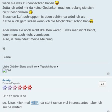
wenn sie was zu beobachten haben
Jutta ich würd mir da keine Gedanken machen, solang sie sich
nicht beschweren
Bisschen Luft schnuppern is eben schön, da würd ich als
Katze auch gern sitzen wenn ich die Möglichkeit schon hab
Aber wenn sie noch nicht draußen waren....was man nicht kennt,
kann man auch nicht vermissen.
Also, is zumindest meine Meinung.
lg
Biene
Liebe Grüße- Biene und ihre ♥ Teppichflitzer ♥
danzig
Zitat
Extrem-Experte
13.12.2008 19:59
B
e
so, luise, klick mal
HIER
, da steht schon viel interessantes, aber ich
i
suche weiter!
t
r