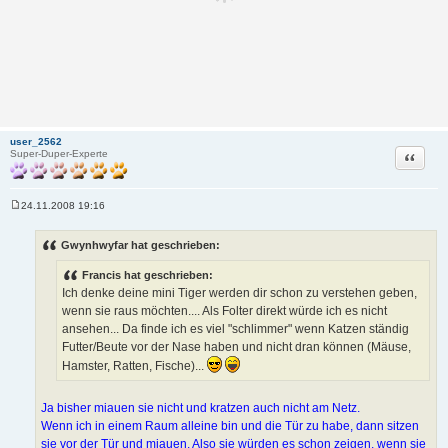
user_2562
Zitat
Super-Duper-Experte
24.11.2008 19:16
B
e
i
Gwynhwyfar hat geschrieben:
t
r
Francis hat geschrieben:
a
g
Ich denke deine mini Tiger werden dir schon zu verstehen geben,
wenn sie raus möchten.... Als Folter direkt würde ich es nicht
ansehen... Da finde ich es viel "schlimmer" wenn Katzen ständig
Futter/Beute vor der Nase haben und nicht dran können (Mäuse,
Hamster, Ratten, Fische)...
Ja bisher miauen sie nicht und kratzen auch nicht am Netz.
Wenn ich in einem Raum alleine bin und die Tür zu habe, dann sitzen
sie vor der Tür und miauen. Also sie würden es schon zeigen, wenn sie