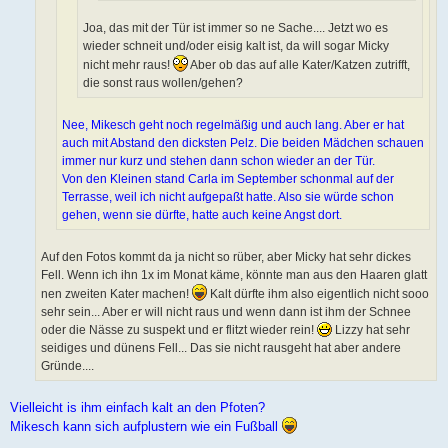
Joa, das mit der Tür ist immer so ne Sache.... Jetzt wo es
wieder schneit und/oder eisig kalt ist, da will sogar Micky
nicht mehr raus!
Aber ob das auf alle Kater/Katzen zutrifft,
die sonst raus wollen/gehen?
Nee, Mikesch geht noch regelmäßig und auch lang. Aber er hat
auch mit Abstand den dicksten Pelz. Die beiden Mädchen schauen
immer nur kurz und stehen dann schon wieder an der Tür.
Von den Kleinen stand Carla im September schonmal auf der
Terrasse, weil ich nicht aufgepaßt hatte. Also sie würde schon
gehen, wenn sie dürfte, hatte auch keine Angst dort.
Auf den Fotos kommt da ja nicht so rüber, aber Micky hat sehr dickes
Fell. Wenn ich ihn 1x im Monat käme, könnte man aus den Haaren glatt
nen zweiten Kater machen!
Kalt dürfte ihm also eigentlich nicht sooo
sehr sein... Aber er will nicht raus und wenn dann ist ihm der Schnee
oder die Nässe zu suspekt und er flitzt wieder rein!
Lizzy hat sehr
seidiges und dünens Fell... Das sie nicht rausgeht hat aber andere
Gründe....
Vielleicht is ihm einfach kalt an den Pfoten?
Mikesch kann sich aufplustern wie ein Fußball