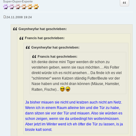
Zitat
Super-Duper-Experte
24.11.2008 19:24
B
e
i
Gwynhwyfar hat geschrieben:
t
r
Francis hat geschrieben:
a
g
Gwynhwyfar hat geschrieben:
Francis hat geschrieben:
Ich denke deine mini Tiger werden dir schon zu
verstehen geben, wenn sie raus möchten.... Als Folter
direkt würde ich es nicht ansehen... Da finde ich es viel
"schlimmer" wenn Katzen ständig Futter/Beute vor der
Nase haben und nicht dran können (Mäuse, Hamster,
Ratten, Fische)...
Ja bisher miauen sie nicht und kratzen auch nicht am Netz.
Wenn ich in einem Raum alleine bin und die Tür zu habe,
dann sitzen sie vor der Tür und miauen. Also sie würden es
schon zeigen, wenn sie da unbedingt hin wollen/müssen.
Aber jetzt im Winter werd ich eh öfter die Tür zu lassen, is ja
bissle kalt sonst.