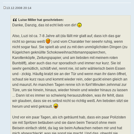
13.12.2008 20:14
B
e
i
Luise Miller hat geschrieben:
t
Danke, Danzig, das ist echt lieb von dir!
r
a
g
Also, Luzi ist ca. 7-8 Jahre alt (da fällt mir glatt auf, dass ich das gar
nicht so genau weiß
) und vom Charakter her seeehr ruhig, wenn
nicht sogar faul. Sie spielt ab und zu mit den unmöglichsten Dingen (zu
Kügelchen geknüllte Schokoweihnachtsmannpapierchen,
Karottenköpfe, Zeitungspapier, und am liebsten mit meinem roten
Buntstift), aber auch das nur sporadisch und immer nur kurz. Sie ist
seehr gemütlich, schläft viel, rennt nie, ist sehr wählerisch beim Essen
und - zickig. Häufig kratzt sie an der Tür und wenn man ihr dann öffnet,
schaut sie kurz raus und kommt wieder rein, oder guckt einen gleich an
und maunzt. An manchen Tagen renne ich in fünf Minuten zehnmal zur
Türe, um sie hinein, hinaus, wieder hinein und wieder hinaus zu lassen
... Dann ist es immer so schwierig herauszufinden, was ihr fehlt, dass
wir glauben, dass sie es selbst nicht so richtig weiß. Am liebsten sitzt sie
herum und wird gekrault.
Und vor ein paar Tagen, als ich geträumt hab, dass ein paar Polizisten
sie mit Spritzen betäuben und sie dann beim Tierarzt ohne mein
Beisein einfach stirbt, da lag sie beim Aufwachen neben mir und hat
mich abgeschleckt, was sie sonst nie macht. Und das, obwohl sie