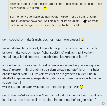
bisweilen ziemlich dümmlich daher kommt. (Ich weiß natürlich, dass sie
nicht dumm ist, nur faul ...
)
Bei meiner Mutter hatte sie den Paule. Mit dem ist sie quasi 7 Jahre
lang zusammengewesen. Seit sie hier ist, ist sie allein ...
Ich frage
mich schon länger, ob ihr das wohl zu schaffen macht.
gern geschehen - dafür gibts doch ein forum wie dieses!
so wie du luzi beschreibst, kann ich mir gut vorstellen, dass sie sich
langweilt! da wäre ein neuer "lebensgefährte" wirklich nicht verkehrt,
zumal sie ja bei deiner mutter auch einen katzenfreund hatte!
ich denke nicht, dass bei dir wirklich eine entscheidung "wohnung oder
katze" ansteht - ihr alle könnt von dem umzug nur profitieren - ihr habt
endlich mehr platz, luzi bekommt endlich ein größeres revier, und im
idealfall sogar einen spielgefährten, der sie ein wenig aus ihrer lethargie
reissen kann!
wer weiß, ob sie dann wirklich noch unbedingt raus will!
den balkon würde ich schon über das geländer hinaus sichern - vielleicht
ist oberhalb noch ein balkon, an dem ihr das netz befestigen könnt?