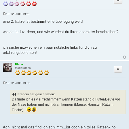
13.12.2008 19:52
B
e
eine 2. katze ist bestimmt eine überlegung wert!
i
t
r
wie alt ist luzi denn, und wie würdest du ihren charakter beschreiben?
a
g
ich suche inzwischen ein paar nützliche links für dich zu
erfahrungsberichten!
Biene
Zitat
Moderatorin
13.12.2008 19:53
B
e
i
Francis hat geschrieben:
t
Da finde ich es viel "schlimmer" wenn Katzen ständig Futter/Beute vor
r
a
der Nase haben und nicht dran können (Mäuse, Hamster, Ratten,
g
Fische)...
Ach, nicht mal das find ich schlimm...ist doch ein tolles Katzenkino