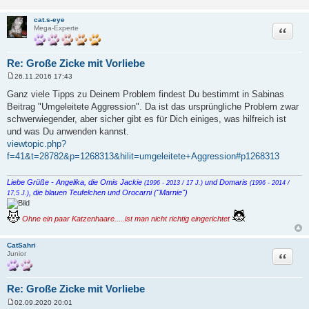
cat.s-eye
Zitat
Mega-Experte
Re: Große Zicke mit Vorliebe
26.11.2016 17:43
B
e
Ganz viele Tipps zu Deinem Problem findest Du bestimmt in Sabinas
i
Beitrag "Umgeleitete Aggression". Da ist das ursprüngliche Problem zwar
t
r
schwerwiegender, aber sicher gibt es für Dich einiges, was hilfreich ist
a
und was Du anwenden kannst.
g
viewtopic.php?
f=41&t=28782&p=1268313&hilit=umgeleitete+Aggression#p1268313
Liebe Grüße - Angelika, die Omis Jackie
und Domaris
(1996 - 2013 / 17 J.)
(1996 - 2014 /
, die blauen Teufelchen und Orocarni ("Marnie")
17,5 J.)
Ohne ein paar Katzenhaare.....ist man nicht richtig eingerichtet
CatSahri
Zitat
Junior
Re: Große Zicke mit Vorliebe
02.09.2020 20:01
B