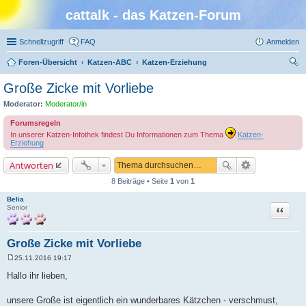
cattalk - das Katzen-Forum
Schnellzugriff
FAQ
Anmelden
Foren-Übersicht
Katzen-ABC
Katzen-Erziehung
uc
Große Zicke mit Vorliebe
he
Moderator:
Moderator/in
Forumsregeln
In unserer Katzen-Infothek findest Du Informationen zum Thema
Katzen-
Erziehung
Antworten
8 Beiträge • Seite
1
von
1
Belia
Zitat
Senior
Große Zicke mit Vorliebe
25.11.2016 19:17
B
e
Hallo ihr lieben,
i
t
r
unsere Große ist eigentlich ein wunderbares Kätzchen - verschmust,
a