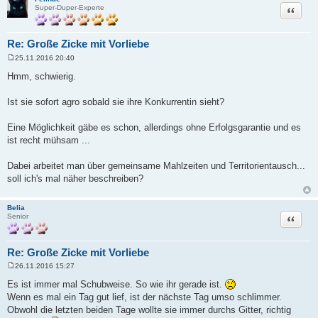
Zitat
Super-Duper-Experte
Re: Große Zicke mit Vorliebe
25.11.2016 20:40
B
e
Hmm, schwierig.
i
t
r
Ist sie sofort agro sobald sie ihre Konkurrentin sieht?
a
g
Eine Möglichkeit gäbe es schon, allerdings ohne Erfolgsgarantie und es
ist recht mühsam ...
Dabei arbeitet man über gemeinsame Mahlzeiten und Territorientausch...
soll ich's mal näher beschreiben?
Belia
Zitat
Senior
Re: Große Zicke mit Vorliebe
26.11.2016 15:27
B
e
Es ist immer mal Schubweise. So wie ihr gerade ist.
i
Wenn es mal ein Tag gut lief, ist der nächste Tag umso schlimmer.
t
r
Obwohl die letzten beiden Tage wollte sie immer durchs Gitter, richtig
a