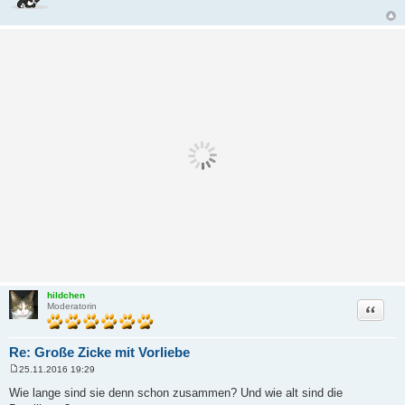
hildchen
Zitat
Moderatorin
Re: Große Zicke mit Vorliebe
25.11.2016 19:29
B
e
Wie lange sind sie denn schon zusammen? Und wie alt sind die
i