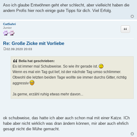
e
Aso ich glaube Entwöhnen geht eher schlecht, aber vielleicht haben die
i
andern Profis hier noch einige gute Tipps für dich. Viel Erfolg.
t
r
a
g
CatSahri
Zitat
Junior
Re: Große Zicke mit Vorliebe
02.09.2020 20:03
B
e
i
Belia hat geschrieben:
t
Es ist immer mal Schubweise. So wie ihr gerade ist.
r
a
Wenn es mal ein Tag gut lief, ist der nächste Tag umso schlimmer.
g
Obwohl die letzten beiden Tage wollte sie immer durchs Gitter, richtig
aggressiv
Ja gerne, erzähl ruhig etwas mehr davon...
ok schubweise, das hatte ich aber auch schon mal mit einer Katze. ICh
habe aber nicht wirklich was dran ändern können, mir aber auch ehrlich
gesagt nicht die Mühe gemacht.