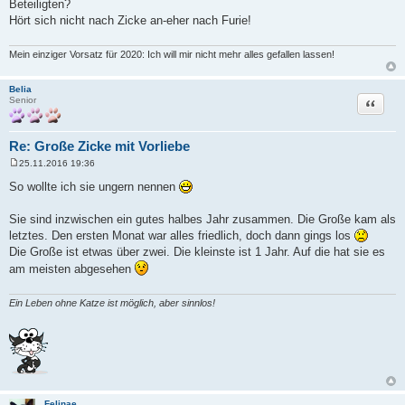
Beteiligten?
t
r
Hört sich nicht nach Zicke an-eher nach Furie!
a
g
Mein einziger Vorsatz für 2020: Ich will mir nicht mehr alles gefallen lassen!
Belia
Zitat
Senior
Re: Große Zicke mit Vorliebe
25.11.2016 19:36
B
e
So wollte ich sie ungern nennen
i
t
r
Sie sind inzwischen ein gutes halbes Jahr zusammen. Die Große kam als
a
letztes. Den ersten Monat war alles friedlich, doch dann gings los
g
Die Große ist etwas über zwei. Die kleinste ist 1 Jahr. Auf die hat sie es
am meisten abgesehen
Ein Leben ohne Katze ist möglich, aber sinnlos!
Felinae