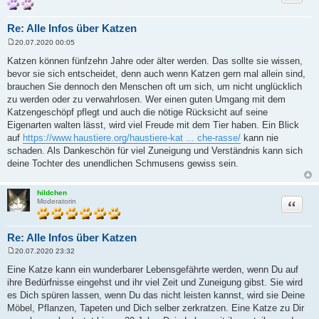
Re: Alle Infos über Katzen
20.07.2020 00:05
B
e
Katzen können fünfzehn Jahre oder älter werden. Das sollte sie wissen,
i
bevor sie sich entscheidet, denn auch wenn Katzen gern mal allein sind,
t
r
brauchen Sie dennoch den Menschen oft um sich, um nicht unglücklich
a
zu werden oder zu verwahrlosen. Wer einen guten Umgang mit dem
g
Katzengeschöpf pflegt und auch die nötige Rücksicht auf seine
Eigenarten walten lässt, wird viel Freude mit dem Tier haben. Ein Blick
auf
https://www.haustiere.org/haustiere-kat ... che-rasse/
kann nie
schaden. Als Dankeschön für viel Zuneigung und Verständnis kann sich
deine Tochter des unendlichen Schmusens gewiss sein.
hildchen
Zitat
Moderatorin
Re: Alle Infos über Katzen
20.07.2020 23:32
B
e
Eine Katze kann ein wunderbarer Lebensgefährte werden, wenn Du auf
i
ihre Bedürfnisse eingehst und ihr viel Zeit und Zuneigung gibst. Sie wird
t
r
es Dich spüren lassen, wenn Du das nicht leisten kannst, wird sie Deine
a
Möbel, Pflanzen, Tapeten und Dich selber zerkratzen. Eine Katze zu Dir
g