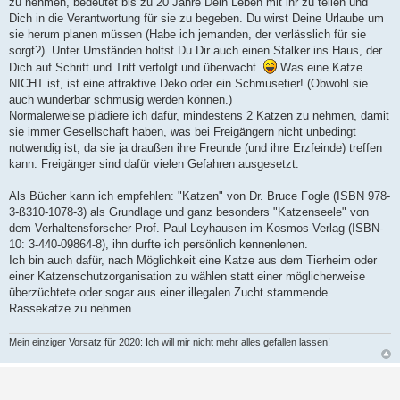
zu nehmen, bedeutet bis zu 20 Jahre Dein Leben mit ihr zu teilen und
Dich in die Verantwortung für sie zu begeben. Du wirst Deine Urlaube um
sie herum planen müssen (Habe ich jemanden, der verlässlich für sie
sorgt?). Unter Umständen holtst Du Dir auch einen Stalker ins Haus, der
Dich auf Schritt und Tritt verfolgt und überwacht.
Was eine Katze
NICHT ist, ist eine attraktive Deko oder ein Schmusetier! (Obwohl sie
auch wunderbar schmusig werden können.)
Normalerweise plädiere ich dafür, mindestens 2 Katzen zu nehmen, damit
sie immer Gesellschaft haben, was bei Freigängern nicht unbedingt
notwendig ist, da sie ja draußen ihre Freunde (und ihre Erzfeinde) treffen
kann. Freigänger sind dafür vielen Gefahren ausgesetzt.
Als Bücher kann ich empfehlen: "Katzen" von Dr. Bruce Fogle (ISBN 978-
3-ß310-1078-3) als Grundlage und ganz besonders "Katzenseele" von
dem Verhaltensforscher Prof. Paul Leyhausen im Kosmos-Verlag (ISBN-
10: 3-440-09864-8), ihn durfte ich persönlich kennenlenen.
Ich bin auch dafür, nach Möglichkeit eine Katze aus dem Tierheim oder
einer Katzenschutzorganisation zu wählen statt einer möglicherweise
überzüchtete oder sogar aus einer illegalen Zucht stammende
Rassekatze zu nehmen.
Mein einziger Vorsatz für 2020: Ich will mir nicht mehr alles gefallen lassen!