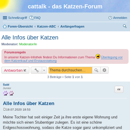
cattalk - das Katzen-Forum
Schnellzugriff
FAQ
Anmelden
Foren-Übersicht
Katzen-ABC
Anfängerfragen
uc
Alle Infos über Katzen
he
Moderator:
Moderator/in
Forumsregeln
In unserer Katzen-Infothek findest Du Informationen zum Thema
Überlegung vor
dem Katzenkauf und Erstausstattung
Antworten
3 Beiträge • Seite
1
von
1
Sabl
Zitat
Junior
Alle Infos über Katzen
19.07.2020 18:53
B
e
Meine Tochter hat seit einiger Zeit ja ihre erste eigene Wohnung und
i
möchte sich einen Stubentiger zulegen. Es ist eine schöne
t
r
Erdgeschosswohnung, sodass die Katze sogar ganz unkompliziert und
a