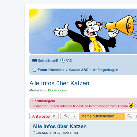
Schnellzugriff
FAQ
Foren-Übersicht
Katzen-ABC
Anfängerfragen
Alle Infos über Katzen
Moderator:
Moderator/in
Forumsregeln
In unserer Katzen-Infothek findest Du Informationen zum Thema
Ü
Antworten
Alle Infos über Katzen
von
Sabl
»
19.07.2020 18:53
B