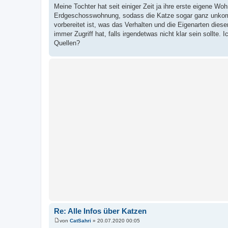
e
Meine Tochter hat seit einiger Zeit ja ihre erste eigene W
i
Erdgeschosswohnung, sodass die Katze sogar ganz unkompl
t
r
vorbereitet ist, was das Verhalten und die Eigenarten dies
a
immer Zugriff hat, falls irgendetwas nicht klar sein sollte. 
g
Quellen?
Re: Alle Infos über Katzen
von
CatSahri
»
20.07.2020 00:05
B