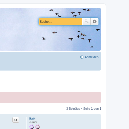
Anmelden
3 Beiträge • Seite
1
von
1
Zitat
Sabl
Junior