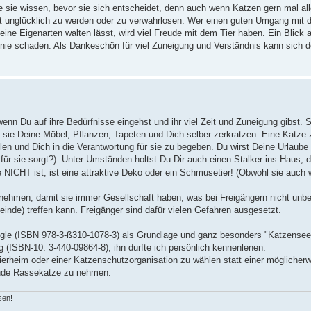
e sie wissen, bevor sie sich entscheidet, denn auch wenn Katzen gern mal all
t unglücklich zu werden oder zu verwahrlosen. Wer einen guten Umgang mit
ine Eigenarten walten lässt, wird viel Freude mit dem Tier haben. Ein Blick 
nie schaden. Als Dankeschön für viel Zuneigung und Verständnis kann sich d
nn Du auf ihre Bedürfnisse eingehst und ihr viel Zeit und Zuneigung gibst. S
d sie Deine Möbel, Pflanzen, Tapeten und Dich selber zerkratzen. Eine Katze 
len und Dich in die Verantwortung für sie zu begeben. Du wirst Deine Urlaube
ür sie sorgt?). Unter Umständen holtst Du Dir auch einen Stalker ins Haus, d
NICHT ist, ist eine attraktive Deko oder ein Schmusetier! (Obwohl sie auch
 nehmen, damit sie immer Gesellschaft haben, was bei Freigängern nicht unbe
feinde) treffen kann. Freigänger sind dafür vielen Gefahren ausgesetzt.
ogle (ISBN 978-3-ß310-1078-3) als Grundlage und ganz besonders "Katzense
(ISBN-10: 3-440-09864-8), ihn durfte ich persönlich kennenlenen.
ierheim oder einer Katzenschutzorganisation zu wählen statt einer möglicher
ende Rassekatze zu nehmen.
sen!