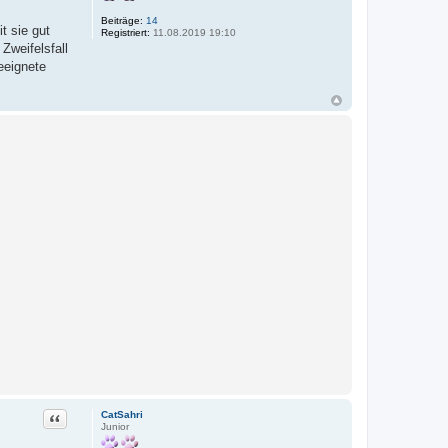
Beiträge:
14
t sie gut
Registriert:
11.08.2019 19:10
Zweifelsfall
geeignete
Zitat
CatSahri
Junior