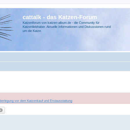
cattalk - das Katzen-Forum
Katzenforum von katzen-album.de - die Community für
Katzenliebhaber. Aktuelle Informationen und Diskussionen rund
um die Katze.
berlegung vor dem Katzenkauf und Erstausstattung