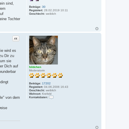
ein sind,
Beiträge:
30
 dem
Registriert:
28.02.2019 10:11
auf
Geschlecht:
weiblich
eine Tochter
Zitat
ie wird es
zu Dir zu
 um sie
er Dich auf
hildchen
Moderatorin
 wunderbar
dingt
Beiträge:
17202
Registriert:
04.06.2006 16:43
Geschlecht:
weiblich
Wohnort:
Krefeld
ele" von dem
Kontaktdaten:
K
o
weise
n
t
a
k
t
d
a