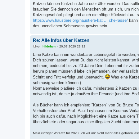
e
Katzen können fünfzehn Jahre oder älter werden. Das sollt
i
brauchen Sie dennoch den Menschen oft um sich, um nich
t
r
Katzengeschöpf pflegt und auch die nötige Rücksicht auf se
a
https://www.haustiere.org/haustiere-kat ... che-rasse/
kann 
g
des unendlichen Schmusens gewiss sein.
Re: Alle Infos über Katzen
von
hildchen
»
20.07.2020 23:32
B
e
Eine Katze kann ein wunderbarer Lebensgefährte werden, we
i
Dich spüren lassen, wenn Du das nicht leisten kannst, wir
t
r
nehmen, bedeutet bis zu 20 Jahre Dein Leben mit ihr zu tei
a
herum planen müssen (Habe ich jemanden, der verlässlich f
g
Schritt und Tritt verfolgt und überwacht.
Was eine Katze 
schmusig werden können.)
Normalerweise plädiere ich dafür, mindestens 2 Katzen zu
notwendig ist, da sie ja draußen ihre Freunde (und ihre Erz
Als Bücher kann ich empfehlen: "Katzen" von Dr. Bruce F
Verhaltensforscher Prof. Paul Leyhausen im Kosmos-Verlag 
Ich bin auch dafür, nach Möglichkeit eine Katze aus dem T
überzüchtete oder sogar aus einer illegalen Zucht stamm
Mein einziger Vorsatz für 2020: Ich will mir nicht mehr alles gefallen las