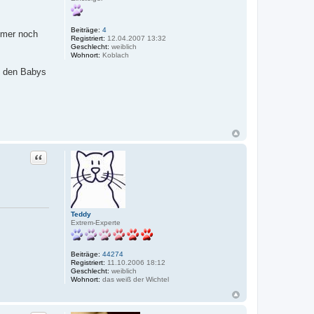
Beiträge:
4
immer noch
Registriert:
12.04.2007 13:32
Geschlecht:
weiblich
Wohnort:
Koblach
on den Babys
Zitat
Teddy
Extrem-Experte
Beiträge:
44274
Registriert:
11.10.2006 18:12
Geschlecht:
weiblich
Wohnort:
das weiß der Wichtel