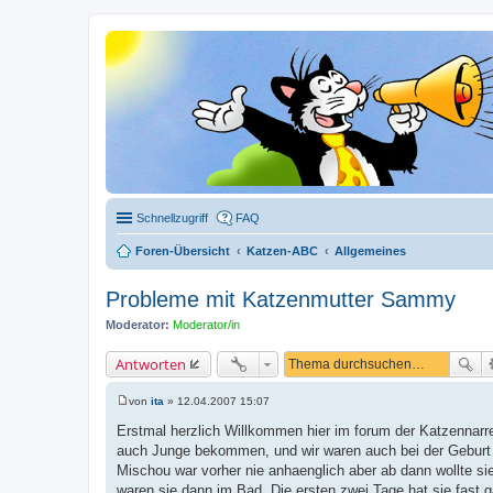
Schnellzugriff
FAQ
Foren-Übersicht
Katzen-ABC
Allgemeines
Probleme mit Katzenmutter Sammy
Moderator:
Moderator/in
Antworten
von
ita
»
12.04.2007 15:07
B
e
Erstmal herzlich Willkommen hier im forum der Katzennar
i
auch Junge bekommen, und wir waren auch bei der Geburt 
t
r
Mischou war vorher nie anhaenglich aber ab dann wollte s
a
waren sie dann im Bad. Die ersten zwei Tage hat sie fast g
g