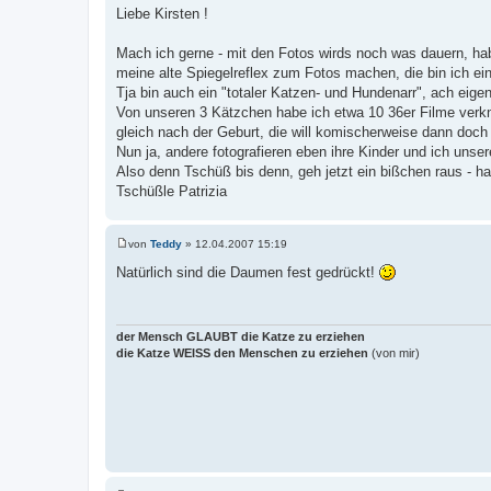
e
Liebe Kirsten !
i
t
r
Mach ich gerne - mit den Fotos wirds noch was dauern, hab
a
meine alte Spiegelreflex zum Fotos machen, die bin ich ei
g
Tja bin auch ein "totaler Katzen- und Hundenarr", ach eige
Von unseren 3 Kätzchen habe ich etwa 10 36er Filme verkni
gleich nach der Geburt, die will komischerweise dann doch 
Nun ja, andere fotografieren eben ihre Kinder und ich unsere
Also denn Tschüß bis denn, geh jetzt ein bißchen raus - h
Tschüßle Patrizia
von
Teddy
»
12.04.2007 15:19
B
e
Natürlich sind die Daumen fest gedrückt!
i
t
r
a
g
der Mensch GLAUBT die Katze zu erziehen
die Katze WEISS den Menschen zu erziehen
(von mir)