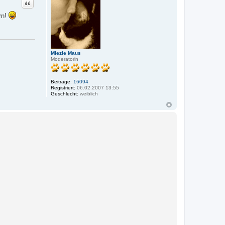
Zitat
rn!
Miezie Maus
Moderatorin
Beiträge:
16094
Registriert:
06.02.2007 13:55
Geschlecht:
weiblich