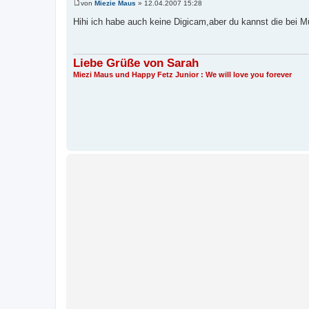
von
Miezie Maus
»
12.04.2007 15:28
B
e
Hihi ich habe auch keine Digicam,aber du kannst die bei 
i
t
r
a
g
Liebe Grüße von Sarah
Miezi Maus und Happy Fetz Junior : We will love you forever