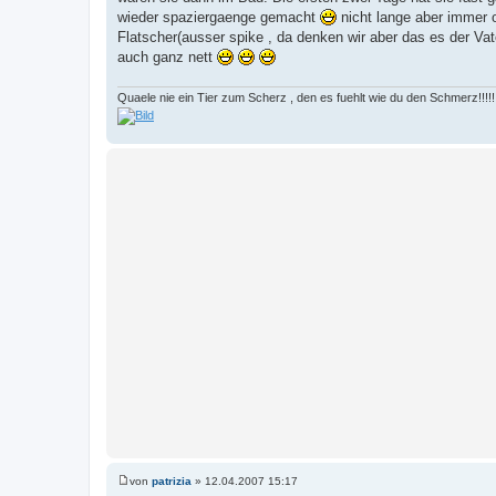
wieder spaziergaenge gemacht
nicht lange aber immer 
Flatscher(ausser spike , da denken wir aber das es der Vat
auch ganz nett
Quaele nie ein Tier zum Scherz , den es fuehlt wie du den Schmerz!!!!!!!
von
patrizia
»
12.04.2007 15:17
B