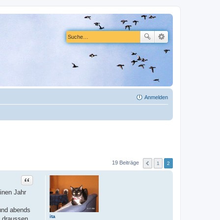
Anmelden
19 Beiträge
1
2
Zitat
inen Jahr
 und abends
ita
h draussen