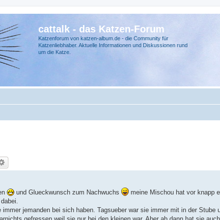
cattalk - das Katzen-Forum
Katzenforum von katzen-album.de - die Community für
Katzenliebhaber. Aktuelle Informationen und Diskussionen rund
um die Katze.
ren
und Glueckwunsch zum Nachwuchs
meine Mischou hat vor knapp e
dabei.
ie immer jemanden bei sich haben. Tagsueber war sie immer mit in der Stube
arnichts gefressen weil sie nur bei den kleinen war. Aber ab dann hat sie auc