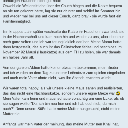
damaligen Frauchen nicht gut hatte.
Obwohl die Wellensittiche über der Couch hingen und die Katze bequem
an sie ran gekonnt hätte, lag sie nur drunter und schlief im Sommer hin
und wieder mal bei uns auf dieser Couch, ganz brav - sie wurde fast ein
Familienmitglied.
Ein knappes Jahr später wechselte die Katze ihr Frauchen, zwar blieb sie
in der Nachbarschaft und kam noch hin und wieder zu uns, aber eben nur
noch ganz selten und ich war totunglücklich darüber. Meine Mama hatte
dann festgestellt, das auch ihr das Fellnäschen fehlte und beschloss im
November 92 Mausi (Hauskatze) aus dem TH zu holen, sie war damals
ein halbes Jahr alt.
Von der ganzen Aktion hatte keiner etwas mitbekommen, mein Bruder
und ich wurden an dem Tag zu unserer Leihmieze zum spielen eingeladen
und auch mein Vater ahnte nicht, was ihn Abends erwarten würde...
Wir waren total happy, als wir unsere kleine Maus sahen und realisierten,
das das nicht eine Nachbarskatze, sondern unsere eigne Mieze war
Mein Vater kam heim und mausi schaute vorsichtig um eine Ecke, als ob
sie sagen wollte "Du, ich bin neu hier und ich hab euch lieb, du mich
auch?" Denn unsere Süße hatte meine Mutter ausgesucht, nicht meine
Mutter sie.
Anfangs war mein Vater der meinung, das meine Mutter nen Knall hat,