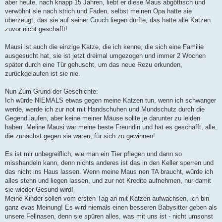
aber heute, nach knapp 15 Jahren, liebt er diese Maus abgöttisch und
verwöhnt sie nach strich und Faden, selbst meinen Opa hatte sie
überzeugt, das sie auf seiner Couch liegen durfte, das hatte alle Katzen
zuvor nicht geschafft!
Mausi ist auch die einzige Katze, die ich kenne, die sich eine Familie
ausgesucht hat, sie ist jetzt dreimal umgezogen und immer 2 Wochen
später durch eine Tür gehuscht, um das neue Rezu erkunden,
zurückgelaufen ist sie nie.
Nun Zum Grund der Geschichte:
Ich würde NIEMALS etwas gegen meine Katzen tun, wenn ich schwanger
werde, werde ich zur not mit Handschuhen und Mundschutz durch die
Gegend laufen, aber keine meiner Mäuse sollte je darunter zu leiden
haben. Meiine Mausi war meine beste Freundin und hat es geschafft, alle,
die zunächst gegen sie waren, für sich zu gewinnen!
Es ist mir unbegreiflich, wie man ein Tier pflegen und dann so
misshandeln kann, denn nichts anderes ist das in den Keller sperren und
das nicht ins Haus lassen. Wenn meine Maus nen TA braucht, würde ich
alles stehn und liegen lassen, und zur not Kredite aufnehmen, nur damit
sie wieder Gesund wird!
Meine Kinder sollen vom ersten Tag an mit Katzen aufwachsen, ich bin
ganz evas Meinung! Es wird niemals einen besseren Babysitter geben als
unsere Fellnasen, denn sie spüren alles, was mit uns ist - nicht umsonst