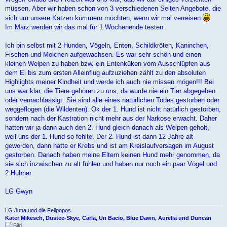
müssen. Aber wir haben schon von 3 verschiedenen Seiten Angebote, die
sich um unsere Katzen kümmern möchten, wenn wir mal verreisen
Im März werden wir das mal für 1 Wochenende testen.
Ich bin selbst mit 2 Hunden, Vögeln, Enten, Schildkröten, Kaninchen,
Fischen und Molchen aufgewachsen. Es war sehr schön und einen
kleinen Welpen zu haben bzw. ein Entenküken vom Ausschlüpfen aus
dem Ei bis zum ersten Alleinflug aufzuziehen zählt zu den absoluten
Highlights meiner Kindheit und werde ich auch nie missen mögen!!! Bei
uns war klar, die Tiere gehören zu uns, da wurde nie ein Tier abgegeben
oder vernachlässigt. Sie sind alle eines natürlichen Todes gestorben oder
weggeflogen (die Wildenten). Ok der 1. Hund ist nicht natürlich gestorben,
sondern nach der Kastration nicht mehr aus der Narkose erwacht. Daher
hatten wir ja dann auch den 2. Hund gleich danach als Welpen geholt,
weil uns der 1. Hund so fehlte. Der 2. Hund ist dann 12 Jahre alt
geworden, dann hatte er Krebs und ist am Kreislaufversagen im August
gestorben. Danach haben meine Eltern keinen Hund mehr genommen, da
sie sich inzwischen zu alt fühlen und haben nur noch ein paar Vögel und
2 Hühner.
LG Gwyn
LG Jutta und die Fellpopos
Kater Mikesch, Dustee-Skye, Carla, Un Bacio, Blue Dawn, Aurelia und Duncan