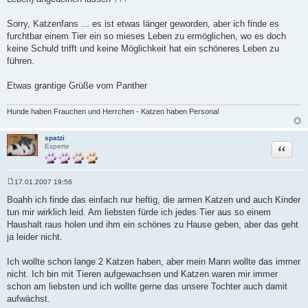
Sorry, Katzenfans ... es ist etwas länger geworden, aber ich finde es
furchtbar einem Tier ein so mieses Leben zu ermöglichen, wo es doch
keine Schuld trifft und keine Möglichkeit hat ein schöneres Leben zu
führen.
Etwas grantige Grüße vom Panther
Hunde haben Frauchen und Herrchen - Katzen haben Personal
spatzi
Zitat
Experte
17.01.2007 19:56
B
e
Boahh ich finde das einfach nur heftig, die armen Katzen und auch Kinder
i
tun mir wirklich leid. Am liebsten fürde ich jedes Tier aus so einem
t
r
Haushalt raus holen und ihm ein schönes zu Hause geben, aber das geht
a
ja leider nicht.
g
Ich wollte schon lange 2 Katzen haben, aber mein Mann wollte das immer
nicht. Ich bin mit Tieren aufgewachsen und Katzen waren mir immer
schon am liebsten und ich wollte gerne das unsere Tochter auch damit
aufwächst.