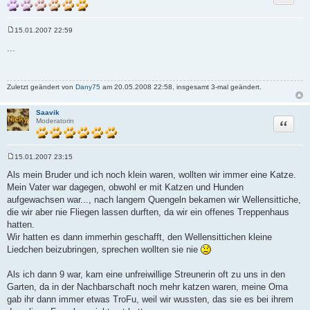
15.01.2007 22:59
B
e
...
i
t
r
a
g
Zuletzt geändert von
Dany75
am 20.05.2008 22:58, insgesamt 3-mal geändert.
Saavik
Zitat
Moderatorin
15.01.2007 23:15
B
e
Als mein Bruder und ich noch klein waren, wollten wir immer eine Katze.
i
Mein Vater war dagegen, obwohl er mit Katzen und Hunden
t
r
aufgewachsen war..., nach langem Quengeln bekamen wir Wellensittiche,
a
die wir aber nie Fliegen lassen durften, da wir ein offenes Treppenhaus
g
hatten.
Wir hatten es dann immerhin geschafft, den Wellensittichen kleine
Liedchen beizubringen, sprechen wollten sie nie
Als ich dann 9 war, kam eine unfreiwillige Streunerin oft zu uns in den
Garten, da in der Nachbarschaft noch mehr katzen waren, meine Oma
gab ihr dann immer etwas TroFu, weil wir wussten, das sie es bei ihrem