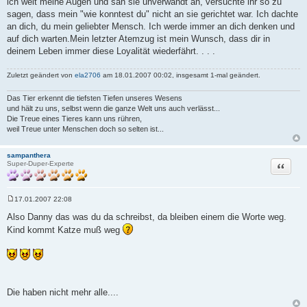
ich weit meine Augen und sah sie unverwandt an, versuchte ihr so zu
sagen, dass mein "wie konntest du" nicht an sie gerichtet war. Ich dachte
an dich, du mein geliebter Mensch. Ich werde immer an dich denken und
auf dich warten.Mein letzter Atemzug ist mein Wunsch, dass dir in
deinem Leben immer diese Loyalität wiederfährt. . . .
Zuletzt geändert von
ela2706
am 18.01.2007 00:02, insgesamt 1-mal geändert.
Das Tier erkennt die tiefsten Tiefen unseres Wesens
und hält zu uns, selbst wenn die ganze Welt uns auch verlässt...
Die Treue eines Tieres kann uns rühren,
weil Treue unter Menschen doch so selten ist...
sampanthera
Zitat
Super-Duper-Experte
17.01.2007 22:08
B
e
Also Danny das was du da schreibst, da bleiben einem die Worte weg.
i
Kind kommt Katze muß weg
t
r
a
g
Die haben nicht mehr alle....