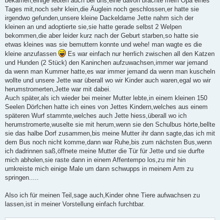
bekamen,einige lebten auch bei uns,eine davon brachte mein Opa eines
Tages mit,noch sehr klein,die Äuglein noch geschlossen,er hatte sie
irgendwo gefunden,unsere kleine Dackeldame Jette nahm sich der
kleinen an und adoptierte sie,sie hatte gerade selbst 2 Welpen
bekommen,die aber leider kurz nach der Geburt starben,so hatte sie
etwas kleines was sie bemuttern konnte und wehe! man wagte es die
kleine anzufassen
Es war einfach nur herrlich zwischen all den Katzen
und Hunden (2 Stück) den Kaninchen aufzuwachsen,immer war jemand
da wenn man Kummer hatte,es war immer jemand da wenn man kuscheln
wollte und unsere Jette war überall wo wir Kinder auch waren,egal wo wir
herumstromerten,Jette war mit dabei.
Auch später,als ich wieder bei meiner Mutter lebte,in einem kleinen 150
Seelen Dörfchen hatte ich eines von Jettes Kindern,welches aus einem
späteren Wurf stammte,welches auch Jette hiess,überall wo ich
herumstromerte,wuselte sie mit herum,wenn sie den Schulbus hörte,bellte
sie das halbe Dorf zusammen,bis meine Mutter ihr dann sagte,das ich mit
dem Bus noch nicht komme,dann war Ruhe,bis zum nächsten Bus,wenn
ich dadrinnen saß,öffnete meine Mutter die Tür für Jette und sie durfte
mich abholen,sie raste dann in einem Affentempo los,zu mir hin
umkreiste mich einige Male um dann schwupps in meinem Arm zu
springen.....
Also ich für meinen Teil,sage auch,Kinder ohne Tiere aufwachsen zu
lassen,ist in meiner Vorstellung einfach furchtbar.