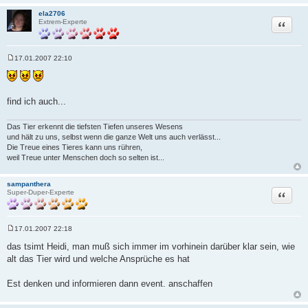
ela2706
Zitat
Extrem-Experte
17.01.2007 22:10
B
e
i
t
r
find ich auch...
a
g
Das Tier erkennt die tiefsten Tiefen unseres Wesens
und hält zu uns, selbst wenn die ganze Welt uns auch verlässt...
Die Treue eines Tieres kann uns rühren,
weil Treue unter Menschen doch so selten ist...
sampanthera
Zitat
Super-Duper-Experte
17.01.2007 22:18
B
e
das tsimt Heidi, man muß sich immer im vorhinein darüber klar sein, wie
i
alt das Tier wird und welche Ansprüche es hat
t
r
a
Est denken und informieren dann event. anschaffen
g