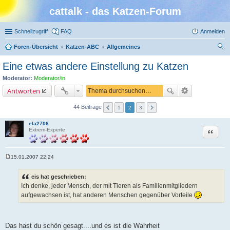
cattalk - das Katzen-Forum
Schnellzugriff
FAQ
Anmelden
Foren-Übersicht
Katzen-ABC
Allgemeines
uc
Eine etwas andere Einstellung zu Katzen
he
Moderator:
Moderator/in
Antworten
44 Beiträge
1
2
3
ela2706
Zitat
Extrem-Experte
15.01.2007 22:24
B
e
i
eis hat geschrieben:
t
Ich denke, jeder Mensch, der mit Tieren als Familienmitgliedern
r
a
aufgewachsen ist, hat anderen Menschen gegenüber Vorteile
g
Das hast du schön gesagt....und es ist die Wahrheit