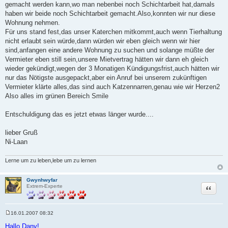
gemacht werden kann,wo man nebenbei noch Schichtarbeit hat,damals
haben wir beide noch Schichtarbeit gemacht.Also,konnten wir nur diese
Wohnung nehmen.
Für uns stand fest,das unser Katerchen mitkommt,auch wenn Tierhaltung
nicht erlaubt sein würde,dann würden wir eben gleich wenn wir hier
sind,anfangen eine andere Wohnung zu suchen und solange müßte der
Vermieter eben still sein,unsere Mietvertrag hätten wir dann eh gleich
wieder gekündigt,wegen der 3 Monatigen Kündigungsfrist,auch hätten wir
nur das Nötigste ausgepackt,aber ein Anruf bei unserem zukünftigen
Vermieter klärte alles,das sind auch Katzennarren,genau wie wir Herzen2
Also alles im grünen Bereich Smile
Entschuldigung das es jetzt etwas länger wurde....
lieber Gruß
Ni-Laan
Lerne um zu leben,lebe um zu lernen
Gwynhwyfar
Zitat
Extrem-Experte
16.01.2007 08:32
B
e
Hallo Dany!