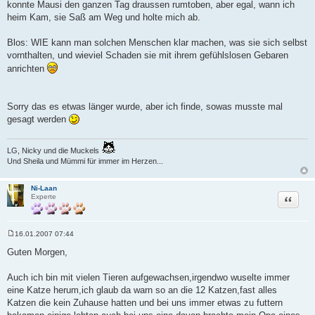
konnte Mausi den ganzen Tag draussen rumtoben, aber egal, wann ich
heim Kam, sie Saß am Weg und holte mich ab.
Blos: WIE kann man solchen Menschen klar machen, was sie sich selbst
vornthalten, und wieviel Schaden sie mit ihrem gefühlslosen Gebaren
anrichten
Sorry das es etwas länger wurde, aber ich finde, sowas musste mal
gesagt werden
LG, Nicky und die Muckels
Und Sheila und Mümmi für immer im Herzen...
Ni-Laan
Zitat
Experte
16.01.2007 07:44
B
e
Guten Morgen,
i
t
r
Auch ich bin mit vielen Tieren aufgewachsen,irgendwo wuselte immer
a
eine Katze herum,ich glaub da warn so an die 12 Katzen,fast alles
g
Katzen die kein Zuhause hatten und bei uns immer etwas zu futtern