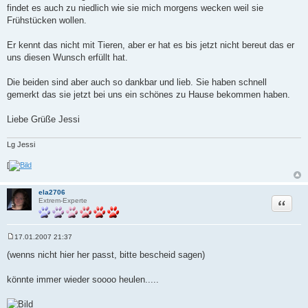
i
findet es auch zu niedlich wie sie mich morgens wecken weil sie
t
r
Frühstücken wollen.
a
g
Er kennt das nicht mit Tieren, aber er hat es bis jetzt nicht bereut das er
uns diesen Wunsch erfüllt hat.
Die beiden sind aber auch so dankbar und lieb. Sie haben schnell
gemerkt das sie jetzt bei uns ein schönes zu Hause bekommen haben.
Liebe Grüße Jessi
Lg Jessi
[
ela2706
Zitat
Extrem-Experte
17.01.2007 21:37
B
e
(wenns nicht hier her passt, bitte bescheid sagen)
i
t
r
könnte immer wieder soooo heulen.....
a
g