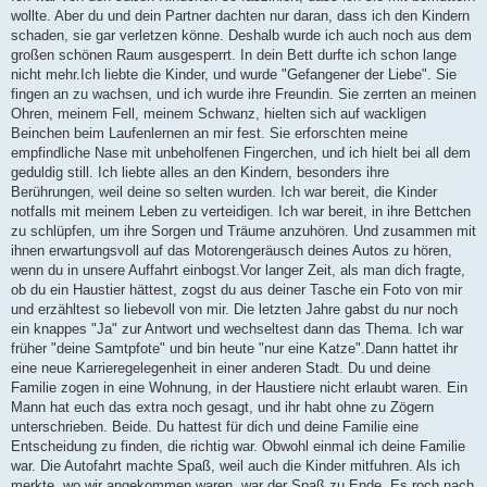
wollte. Aber du und dein Partner dachten nur daran, dass ich den Kindern
schaden, sie gar verletzen könne. Deshalb wurde ich auch noch aus dem
großen schönen Raum ausgesperrt. In dein Bett durfte ich schon lange
nicht mehr.Ich liebte die Kinder, und wurde "Gefangener der Liebe". Sie
fingen an zu wachsen, und ich wurde ihre Freundin. Sie zerrten an meinen
Ohren, meinem Fell, meinem Schwanz, hielten sich auf wackligen
Beinchen beim Laufenlernen an mir fest. Sie erforschten meine
empfindliche Nase mit unbeholfenen Fingerchen, und ich hielt bei all dem
geduldig still. Ich liebte alles an den Kindern, besonders ihre
Berührungen, weil deine so selten wurden. Ich war bereit, die Kinder
notfalls mit meinem Leben zu verteidigen. Ich war bereit, in ihre Bettchen
zu schlüpfen, um ihre Sorgen und Träume anzuhören. Und zusammen mit
ihnen erwartungsvoll auf das Motorengeräusch deines Autos zu hören,
wenn du in unsere Auffahrt einbogst.Vor langer Zeit, als man dich fragte,
ob du ein Haustier hättest, zogst du aus deiner Tasche ein Foto von mir
und erzähltest so liebevoll von mir. Die letzten Jahre gabst du nur noch
ein knappes "Ja" zur Antwort und wechseltest dann das Thema. Ich war
früher "deine Samtpfote" und bin heute "nur eine Katze".Dann hattet ihr
eine neue Karrieregelegenheit in einer anderen Stadt. Du und deine
Familie zogen in eine Wohnung, in der Haustiere nicht erlaubt waren. Ein
Mann hat euch das extra noch gesagt, und ihr habt ohne zu Zögern
unterschrieben. Beide. Du hattest für dich und deine Familie eine
Entscheidung zu finden, die richtig war. Obwohl einmal ich deine Familie
war. Die Autofahrt machte Spaß, weil auch die Kinder mitfuhren. Als ich
merkte, wo wir angekommen waren, war der Spaß zu Ende. Es roch nach