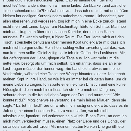
Pfoten durch jeden möglichen Spalt. Gab es niemanden, der mich
mochte? Niemanden, dem ich all meine Liebe, Dankbarkeit und zärtliche
Treue schenken durfte?Die Wahrheit war, dass ich es nicht mit den süßen
kleinen knuddeligen Katzenkindern aufnehmen konnte. Unbeachtet, von
allen übersehen und vergessen, zog ich mich in eine Ecke zurück, stand
nicht mehr auf.Eines Tages, am Nachmittag, hörte ich Schritte. Man hob
mich auf, trug mich über einen langen Korridor, der in einen Raum
mündete. Es war ein seliger, ruhiger Raum. Die Frau legte mich auf den
Tisch, streichelte behutsam über meinen Kopf und erklärte mir, dass ich
mich nicht sorgen solle. Mein Herz schlug voller Erwartung auf das, was
nun kommen sollte. Gleichzeitig hatte ich ein Gefühl des Loslösens. Mir,
der gefangenen der Liebe, gingen die Tage aus. Ich war mehr um die
nette Frau besorgt als um mich selbst. Ich erkannte, dass sie an einer
Last tragen müsse, die Tonnen wog. Sie band leicht etwas um meine
Vorderpfote, während eine Träne ihre Wange hinunter kullerte. Ich schob
meinen Kopf in ihre Hand, so wie ich es immer bei dir getan hatte, um dir
meine Liebe zu zeigen. Ich spürte einen leichten Einstich und eine kühle
Flüssigkeit, die in mich hineinfloss.Ich streckte mich schläfrig aus,
schaute dabei in die freundlichen Augen der Frau und murmelte:" Wie
konntest du?" Möglicherweise verstand sie mein leises Miauen, denn sie
sagte:" Es tut mir leid!" Sie umarmte mich hastig und erklärte, dass es ihr
Job sei, mir einen besseren Platz zu verschaffen, wo ich nicht
missbraucht, ignoriert und verlassen sein würde. Einen Platz, an dem ich
mich nicht verkriechen müsse, einen Platz der Liebe und des Lichts, der
so anders sei als auf Erden.Mit meinem letzten Funken Energie öffnete