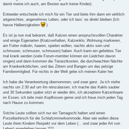
r
damit meine ich auch, am Besten auch keine Kinder).
a
g
Entweder entscheide ich mich für ein Tier und biete ihm dann ein wirklich
artgerechtes, angenehmes Leben, oder ich lass´ es direkt bleiben (Ich
hasse Halberzigkeiten
).
Es ist ja nun mal bekannt, daß Katzen einen anspruchsvollen Charakter
und einige Eigenarten (Kratzverhalten, Katzenklo, Wohnung markieren,
am Futter mäkeln, haaren, spielen wollen, nachts aktiv sein und
schmusen, schmusen, schmusen) haben. Auch kann ein geliebtes Tier
mal krank werden (viele Forum-member können ein Liedchen davon
singen) und dann kommen die Tierarztkosten, die durchwachten Nächte
am Krankenkörbchen, und das Zittern und Bangen um das pelzige
Familienmitglied. Für nichts in der Welt gebe ich meinen Kater her.
Ich habe die Verantwortung übernommen, und zwar ganz. Ja ich stehe
nachts um 2:30 auf um ihn reinzulassen, ich mache das Kaklo sauber
und 30 Sekunden später sitzt er wieder drin, ich akzeptiere Katzenhaare
im Essen, ich teile mein Kopfkissen gerne und ich freue mich jeden Tag
nach Hause zu kommen.
Solche Leute sollten sich nur ein Tamagochi halten und einen
Porzellanhirsch für die Schlafzimmerkommode. Aber wie wollen diese
Leute ihren Kindern Respekt vor dem Leben (... und zwar jeder Art von
Leben) angedeihen lassen ???