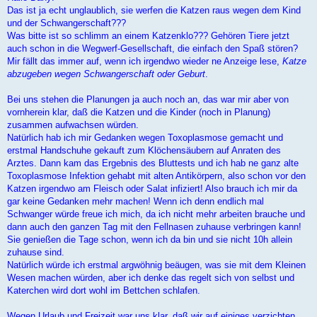
i
Das ist ja echt unglaublich, sie werfen die Katzen raus wegen dem Kind
t
r
und der Schwangerschaft???
a
Was bitte ist so schlimm an einem Katzenklo??? Gehören Tiere jetzt
g
auch schon in die Wegwerf-Gesellschaft, die einfach den Spaß stören?
Mir fällt das immer auf, wenn ich irgendwo wieder ne Anzeige lese,
Katze
abzugeben wegen Schwangerschaft oder Geburt
.
Bei uns stehen die Planungen ja auch noch an, das war mir aber von
vornherein klar, daß die Katzen und die Kinder (noch in Planung)
zusammen aufwachsen würden.
Natürlich hab ich mir Gedanken wegen Toxoplasmose gemacht und
erstmal Handschuhe gekauft zum Klöchensäubern auf Anraten des
Arztes. Dann kam das Ergebnis des Bluttests und ich hab ne ganz alte
Toxoplasmose Infektion gehabt mit alten Antikörpern, also schon vor den
Katzen irgendwo am Fleisch oder Salat infiziert! Also brauch ich mir da
gar keine Gedanken mehr machen! Wenn ich denn endlich mal
Schwanger würde freue ich mich, da ich nicht mehr arbeiten brauche und
dann auch den ganzen Tag mit den Fellnasen zuhause verbringen kann!
Sie genießen die Tage schon, wenn ich da bin und sie nicht 10h allein
zuhause sind.
Natürlich würde ich erstmal argwöhnig beäugen, was sie mit dem Kleinen
Wesen machen würden, aber ich denke das regelt sich von selbst und
Katerchen wird dort wohl im Bettchen schlafen.
Wegen Urlaub und Freizeit war uns klar, daß wir auf einiges verzichten