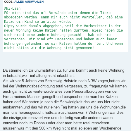
CODE:
ALLES AUSWÄHLEN
@Ni-Laan
Für mich sind das oft Vorwände unter denen die Tiere
abgegeben werden. Kann mir auch nicht Vorstellen, daß eine
Katze ein Kind so anfallen würde.
Gipsy wurde damals abgegeben, weil die Vorbesitzer in der
neuen Wohnung keine Katzen halten durften. Wieso haben die
sich nicht eine andere Wohnung gesucht - hab ich nie
verstanden. Wir sind oft umgezogen und haben auch immer
Wohnungen gefunden, wo wir Katzen halten durften. Und wenn
nicht hätten wir die Wohnung nicht genommen!
Da stimme ich Dir unumstritten zu, für uns kommt auch keine Wohnung
in betracht,wo Tierhaltung nicht erlaubt ist.
Als wir vor 5 Jahren von Schleswig-Holstein nach NRW zogen,hatten wir
bei der Wohnungsbesichtigung total vergessen, zu fragen,naja wir kamen
auch gar nicht zu worte,wurde alles vom Personalbürotypen von der
Firma meines Mannes geregelt und besprochen,ob man hier Katzen
haben darf.Wir hatten ja noch die Schwierigkeit,das wir uns hier nicht
auskannten,und das wir nur einen Tag hatten um uns die Wohnungen,die
man uns herausgesucht hatte,anzuschauen,von 7 Wohnungen,war dies
die einzige,die renoviert war und die fertig war,alle anderen waren
entweder noch im Rohbau oder aber man hätte total renovieren
müssen,was mit den 500 km Weg nicht mal so eben am Wochenende