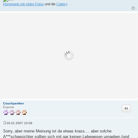
Homepage mit vielen Fotos
und die
Cattery
Couchpanther
Zitat
Experte
16.01.2007 10:09
B
e
Sorry, aber meine Meinung ist da etwas krass.... aber solche
i
A***schgesichter sollten sich mit gar keinen Lebewesen umgeben (und
t