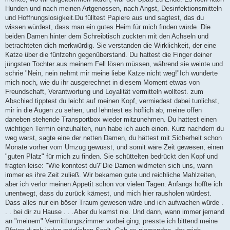
Hunden und nach meinen Artgenossen, nach Angst, Desinfektionsmitteln
und Hoffnungslosigkeit.Du fülltest Papiere aus und sagtest, das du
wissen würdest, dass man ein gutes Heim für mich finden würde. Die
beiden Damen hinter dem Schreibtisch zuckten mit den Achseln und
betrachteten dich merkwürdig. Sie verstanden die Wirklichkeit, der eine
Katze über die fünfzehn gegenüberstand. Du hattest die Finger deiner
jüngsten Tochter aus meinem Fell lösen müssen, während sie weinte und
schrie "Nein, nein nehmt mir meine liebe Katze nicht weg!"Ich wunderte
mich noch, wie du ihr ausgerechnet in diesem Moment etwas von
Freundschaft, Verantwortung und Loyalität vermitteln wolltest. zum
Abschied tipptest du leicht auf meinen Kopf, vermiedest dabei tunlichst,
mir in die Augen zu sehen, und lehntest es höflich ab, meine offen
daneben stehende Transportbox wieder mitzunehmen. Du hattest einen
wichtigen Termin einzuhalten, nun habe ich auch einen. Kurz nachdem du
weg warst, sagte eine der netten Damen, du hättest mit Sicherheit schon
Monate vorher vom Umzug gewusst, und somit wäre Zeit gewesen, einen
"guten Platz" für mich zu finden. Sie schüttelten bedrückt den Kopf und
fragten leise: "Wie konntest du?"Die Damen widmeten sich uns, wann
immer es ihre Zeit zuließ. Wir bekamen gute und reichliche Mahlzeiten,
aber ich verlor meinen Appetit schon vor vielen Tagen. Anfangs hoffte ich
unentwegt, dass du zurück kämest, und mich hier rausholen würdest.
Dass alles nur ein böser Traum gewesen wäre und ich aufwachen würde .
. . bei dir zu Hause . . .Aber du kamst nie. Und dann, wann immer jemand
an "meinem" Vermittlungszimmer vorbei ging, presste ich bittend meine