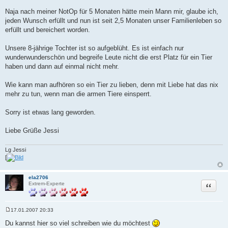
Naja nach meiner NotOp für 5 Monaten hätte mein Mann mir, glaube ich,
jeden Wunsch erfüllt und nun ist seit 2,5 Monaten unser Familienleben so
erfüllt und bereichert worden.
Unsere 8-jährige Tochter ist so aufgeblüht. Es ist einfach nur
wunderwunderschön und begreife Leute nicht die erst Platz für ein Tier
haben und dann auf einmal nicht mehr.
Wie kann man aufhören so ein Tier zu lieben, denn mit Liebe hat das nix
mehr zu tun, wenn man die armen Tiere einsperrt.
Sorry ist etwas lang geworden.
Liebe Grüße Jessi
Lg Jessi
[
ela2706
Zitat
Extrem-Experte
17.01.2007 20:33
B
e
Du kannst hier so viel schreiben wie du möchtest
i