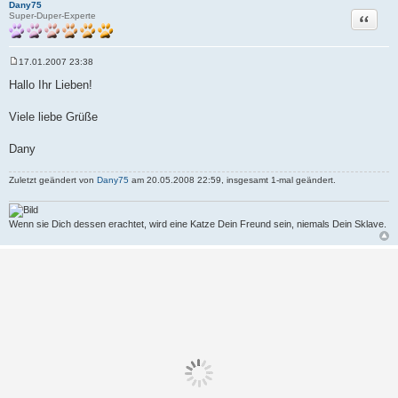
Dany75
Zitat
Super-Duper-Experte
17.01.2007 23:38
B
e
Hallo Ihr Lieben!
i
t
r
Viele liebe Grüße
a
g
Dany
Zuletzt geändert von
Dany75
am 20.05.2008 22:59, insgesamt 1-mal geändert.
Wenn sie Dich dessen erachtet, wird eine Katze Dein Freund sein, niemals Dein Sklave.