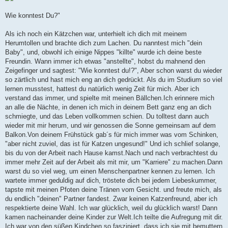
Wie konntest Du?"
Als ich noch ein Kätzchen war, unterhielt ich dich mit meinem
Herumtollen und brachte dich zum Lachen. Du nanntest mich "dein
Baby", und, obwohl ich einige Nippes "killte" wurde ich deine beste
Freundin. Wann immer ich etwas "anstellte", hobst du mahnend den
Zeigefinger und sagtest: "Wie konntest du!?", Aber schon warst du wieder
so zärtlich und hast mich eng an dich gedrückt. Als du im Studium so viel
lernen musstest, hattest du natürlich wenig Zeit für mich. Aber ich
verstand das immer, und spielte mit meinen Bällchen.Ich erinnere mich
an alle die Nächte, in denen ich mich in deinem Bett ganz eng an dich
schmiegte, und das Leben vollkommen schien. Du tolltest dann auch
wieder mit mir herum, und wir genossen die Sonne gemeinsam auf dem
Balkon.Von deinem Frühstück gab´s für mich immer was vom Schinken,
"aber nicht zuviel, das ist für Katzen ungesund!" Und ich schlief solange,
bis du von der Arbeit nach Hause kamst.Nach und nach verbrachtest du
immer mehr Zeit auf der Arbeit als mit mir, um "Karriere" zu machen.Dann
warst du so viel weg, um einen Menschenpartner kennen zu lernen. Ich
wartete immer geduldig auf dich, tröstete dich bei jedem Liebeskummer,
tapste mit meinen Pfoten deine Tränen vom Gesicht. und freute mich, als
du endlich "deinen" Partner fandest. Zwar keinen Katzenfreund, aber ich
respektierte deine Wahl. Ich war glücklich, weil du glücklich warst! Dann
kamen nacheinander deine Kinder zur Welt.Ich teilte die Aufregung mit dir.
Ich war von den süßen Kindchen so fasziniert, dass ich sie mit bemuttern