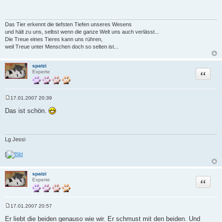
t
r
a
g
Das Tier erkennt die tiefsten Tiefen unseres Wesens
und hält zu uns, selbst wenn die ganze Welt uns auch verlässt...
Die Treue eines Tieres kann uns rühren,
weil Treue unter Menschen doch so selten ist...
spatzi
Zitat
Experte
17.01.2007 20:39
B
e
Das ist schön.
i
t
r
a
g
Lg Jessi
[
spatzi
Zitat
Experte
17.01.2007 20:57
B
e
Er liebt die beiden genauso wie wir. Er schmust mit den beiden. Und