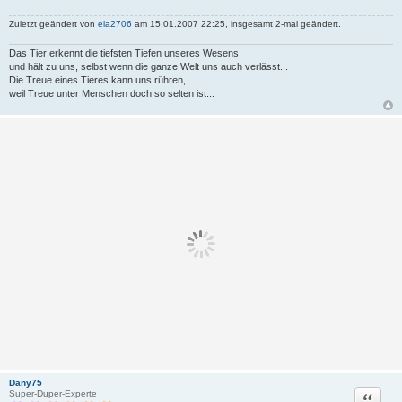
Zuletzt geändert von
ela2706
am 15.01.2007 22:25, insgesamt 2-mal geändert.
Das Tier erkennt die tiefsten Tiefen unseres Wesens
und hält zu uns, selbst wenn die ganze Welt uns auch verlässt...
Die Treue eines Tieres kann uns rühren,
weil Treue unter Menschen doch so selten ist...
Dany75
Zitat
Super-Duper-Experte