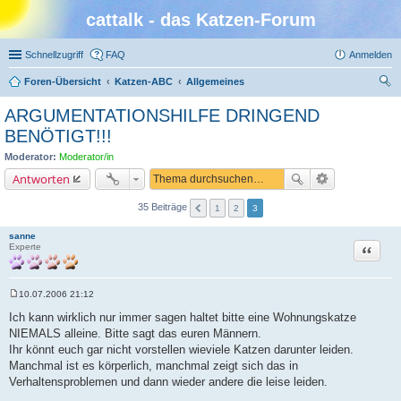
cattalk - das Katzen-Forum
Schnellzugriff
FAQ
Anmelden
Foren-Übersicht
Katzen-ABC
Allgemeines
uc
ARGUMENTATIONSHILFE DRINGEND
he
BENÖTIGT!!!
Moderator:
Moderator/in
Antworten
35 Beiträge
1
2
3
sanne
Zitat
Experte
10.07.2006 21:12
B
e
Ich kann wirklich nur immer sagen haltet bitte eine Wohnungskatze
i
NIEMALS alleine. Bitte sagt das euren Männern.
t
r
Ihr könnt euch gar nicht vorstellen wieviele Katzen darunter leiden.
a
Manchmal ist es körperlich, manchmal zeigt sich das in
g
Verhaltensproblemen und dann wieder andere die leise leiden.