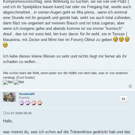
Kompromissvorschlag, eine Wohnung zu suchen, wo sie viel viel Platz (
und ich ihr Spielplätze bauen kann) hat oder sie Freigang hat, wurde auch
abgeschmettert...in seinen Augen geht es Mia prima...wenn ich erstmal
eine Stunde mit ihr gespielt und getobt hab, wirkt sie auch total zufrieden,
dann fläzt sie ungeniert auf meinem Bauch und ist total zugetan, aber
wenn ich morgens gehe und abends komme ist sie immer "komisch"
drauf...das tut mir sooo leid, bin kurz davor, für ihr wohl, sie in Tessas (
blauanina, mit Zecke und Mimi hier im Forum) Obhut zu geben
Ich liebe dieses kleine Wesen so sehr und nichts liegt mir ferner als ihr
schaden zu wollen...
Wie schön wäre die Welt, wenn jeder nur die Hälfte von dem täte, was er von anderen
verlangt. [Curt Goetz]
Sandela80
Zitat
Experte
11.07.2006 09:30
B
e
Hallo,
i
t
r
was meinst du, was ich schon auf die Tränendrüse gedrückt hab und das
a