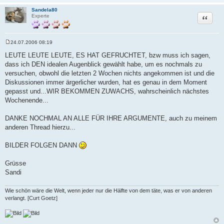
Sandela80
Zitat
Experte
24.07.2006 08:19
B
e
LEUTE LEUTE LEUTE, ES HAT GEFRUCHTET, bzw muss ich sagen,
i
dass ich DEN idealen Augenblick gewählt habe, um es nochmals zu
t
r
versuchen, obwohl die letzten 2 Wochen nichts angekommen ist und die
a
Diskussionen immer ärgerlicher wurden, hat es genau in dem Moment
g
gepasst und...WIR BEKOMMEN ZUWACHS, wahrscheinlich nächstes
Wochenende...
DANKE NOCHMAL AN ALLE FÜR IHRE ARGUMENTE, auch zu meinem
anderen Thread hierzu...
BILDER FOLGEN DANN
Grüsse
Sandi
Wie schön wäre die Welt, wenn jeder nur die Hälfte von dem täte, was er von anderen
verlangt. [Curt Goetz]