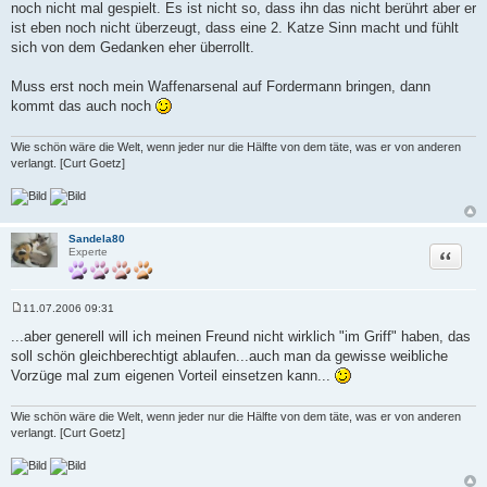
noch nicht mal gespielt. Es ist nicht so, dass ihn das nicht berührt aber er
g
ist eben noch nicht überzeugt, dass eine 2. Katze Sinn macht und fühlt
sich von dem Gedanken eher überrollt.
Muss erst noch mein Waffenarsenal auf Fordermann bringen, dann
kommt das auch noch
Wie schön wäre die Welt, wenn jeder nur die Hälfte von dem täte, was er von anderen
verlangt. [Curt Goetz]
Sandela80
Zitat
Experte
11.07.2006 09:31
B
e
...aber generell will ich meinen Freund nicht wirklich "im Griff" haben, das
i
soll schön gleichberechtigt ablaufen...auch man da gewisse weibliche
t
r
Vorzüge mal zum eigenen Vorteil einsetzen kann...
a
g
Wie schön wäre die Welt, wenn jeder nur die Hälfte von dem täte, was er von anderen
verlangt. [Curt Goetz]