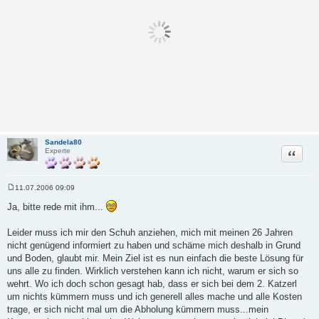
Sandela80
Zitat
Experte
11.07.2006 09:09
B
e
Ja, bitte rede mit ihm...
i
t
r
Leider muss ich mir den Schuh anziehen, mich mit meinen 26 Jahren
a
nicht genügend informiert zu haben und schäme mich deshalb in Grund
g
und Boden, glaubt mir. Mein Ziel ist es nun einfach die beste Lösung für
uns alle zu finden. Wirklich verstehen kann ich nicht, warum er sich so
wehrt. Wo ich doch schon gesagt hab, dass er sich bei dem 2. Katzerl
um nichts kümmern muss und ich generell alles mache und alle Kosten
trage, er sich nicht mal um die Abholung kümmern muss...mein