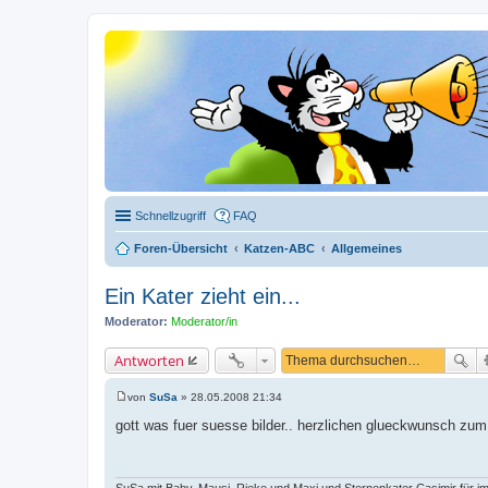
Schnellzugriff
FAQ
Foren-Übersicht
Katzen-ABC
Allgemeines
Ein Kater zieht ein...
Moderator:
Moderator/in
Antworten
von
SuSa
»
28.05.2008 21:34
B
e
gott was fuer suesse bilder.. herzlichen glueckwunsch z
i
t
r
a
g