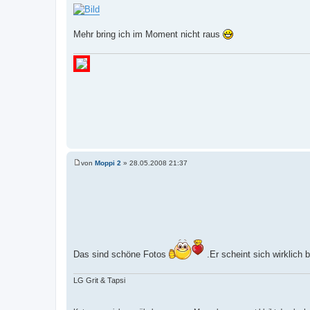
e
i
t
r
Mehr bring ich im Moment nicht raus
a
g
von
Moppi 2
»
28.05.2008 21:37
B
e
i
t
r
a
g
Das sind schöne Fotos
.Er scheint sich wirklich 
LG Grit & Tapsi