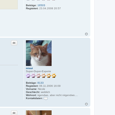
Beiträge:
16503
Registriert:
23.04.2008 20:57
Zitat
miaui
Super-Duper-Experte
Beiträge:
8133
Registriert:
06.11.2006 16:09
Vorname:
Nicole
Geschlecht:
weiblich
Wohnort:
irgendwo, aber nicht nirgendwo....
Kontaktdaten:
K
o
n
t
Zitat
a