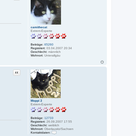
camithecat
Extrem-Experte
Beiträge:
65260
Registriert:
03.04.2007 20:34
Geschlecht:
männlich
Wohnort:
Unterallgäu
Zitat
Moppi 2
Extrem-Experte
Beiträge:
12733
Registriert:
26.09.2007 17:55
Geschlecht:
weiblich
Wohnort:
Oberlausitz/Sachsen
Kontaktdaten: