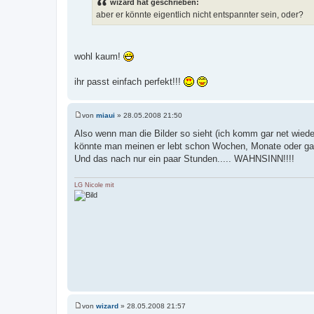
wizard hat geschrieben:
t
aber er könnte eigentlich nicht entspannter sein, oder?
r
a
g
wohl kaum!
ihr passt einfach perfekt!!!
von
miaui
»
28.05.2008 21:50
B
e
Also wenn man die Bilder so sieht (ich komm gar net wie
i
könnte man meinen er lebt schon Wochen, Monate oder gar 
t
r
Und das nach nur ein paar Stunden..... WAHNSINN!!!!
a
g
LG Nicole mit
von
wizard
»
28.05.2008 21:57
B