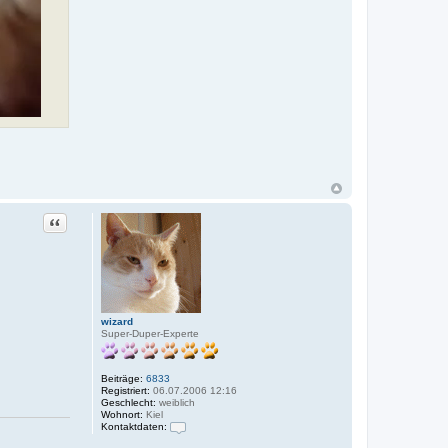
Zitat
wizard
Super-Duper-Experte
Beiträge:
6833
Registriert:
06.07.2006 12:16
Geschlecht:
weiblich
Wohnort:
Kiel
Kontaktdaten:
K