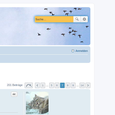
Anmelden
201 Beiträge
1
…
5
6
7
8
9
…
14
Zitat