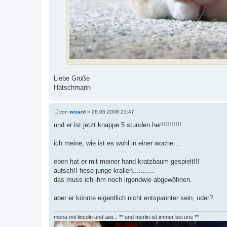
Liebe Grüße
Hatschmann
von
wizard
»
28.05.2008 21:47
B
e
und er ist jetzt knappe 5 stunden her!!!!!!!!!!
i
t
r
ich meine, wie ist es wohl in einer woche....
a
g
eben hat er mit meiner hand kratzbaum gespielt!!!
autsch!! fiese junge krallen...........
das muss ich ihm noch irgendwie abgewöhnen.
aber er könnte eigentlich nicht entspannter sein, oder?
mona mit lincoln und awi... ** und merlin ist immer bei uns **