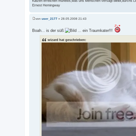
Katzen erreichen mühelos,was uns Menschen versagt bleibt,durchs 
Ernest Hemingway
von
user_2177
»
28.05.2008 21:43
B
e
i
Boah... is der süß
... ein Traumkater!!!
t
r
a
wizard hat geschrieben:
g