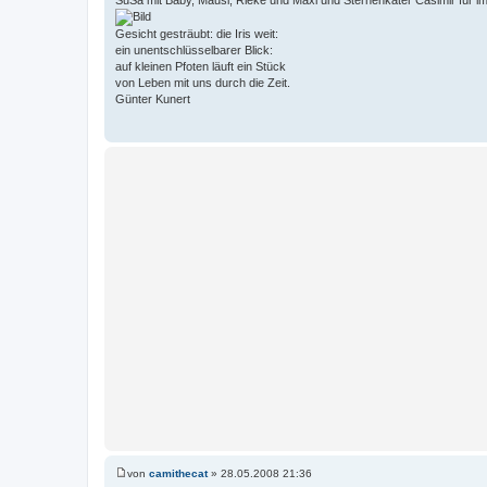
SuSa mit Baby, Mausi, Rieke und Maxi und Sternenkater Casimir für 
Gesicht gesträubt: die Iris weit:
ein unentschlüsselbarer Blick:
auf kleinen Pfoten läuft ein Stück
von Leben mit uns durch die Zeit.
Günter Kunert
von
camithecat
»
28.05.2008 21:36
B