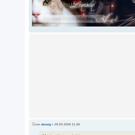
von
danzig
»
28.05.2008 21:48
B
e
i