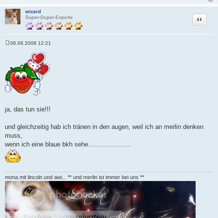
wizard
Zitat
Super-Duper-Experte
06.06.2008 12:21
B
e
i
t
r
a
g
ja, das tun sie!!!
und gleichzeitig hab ich tränen in den augen, weil ich an merlin denken
muss,
wenn ich eine blaue bkh sehe......................
mona mit lincoln und awi... ** und merlin ist immer bei uns **