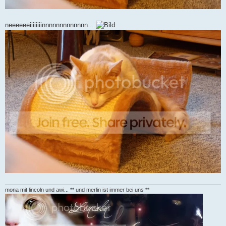
neeeeeeiiiiiiiinnnnnnnnnnnnn...
mona mit lincoln und awi... ** und merlin ist immer bei uns **