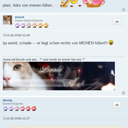
platz, links von meinen füßen...
wizard
Zitat
Super-Duper-Experte
10.06.2008 22:08
B
e
tja astrid, schade --- er liegt schon rechts von MEINEN füßen!!!
i
t
r
a
g
mona mit lincoln und awi... ** und merlin ist immer bei uns **
danzig
Zitat
Extrem-Experte
10.06.2008 22:27
B
e
i