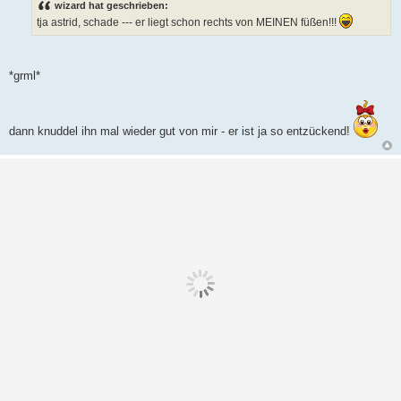
wizard hat geschrieben:
t
tja astrid, schade --- er liegt schon rechts von MEINEN füßen!!!
r
a
g
*grml*
dann knuddel ihn mal wieder gut von mir - er ist ja so entzückend!