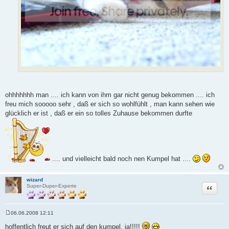
ohhhhhhh man .... ich kann von ihm gar nicht genug bekommen .... ich
freu mich sooooo sehr , daß er sich so wohlfühlt , man kann sehen wie
glücklich er ist , daß er ein so tolles Zuhause bekommen durfte
.... und vielleicht bald noch nen Kumpel hat ....
wizard
Zitat
Super-Duper-Experte
06.06.2008 12:11
B
e
hoffentlich freut er sich auf den kumpel, ja!!!!!