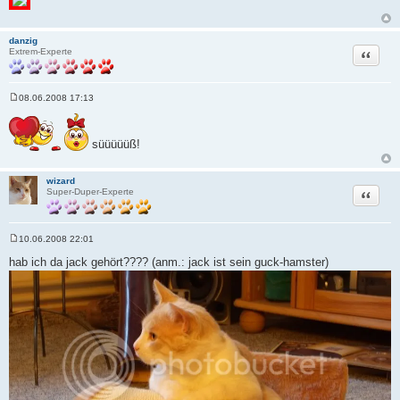
danzig
Zitat
Extrem-Experte
08.06.2008 17:13
B
e
i
t
süüüüüß!
r
a
g
wizard
Zitat
Super-Duper-Experte
10.06.2008 22:01
B
e
hab ich da jack gehört???? (anm.: jack ist sein guck-hamster)
i
t
r
a
g