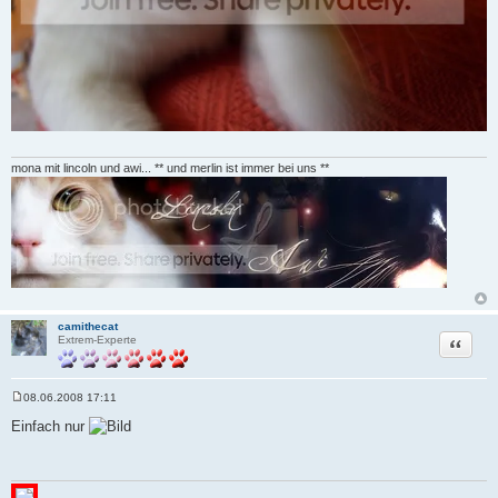
mona mit lincoln und awi... ** und merlin ist immer bei uns **
camithecat
Zitat
Extrem-Experte
08.06.2008 17:11
B
e
Einfach nur
i
t
r
a
g