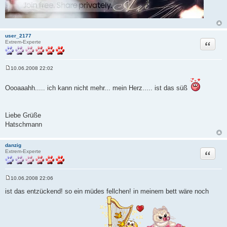
user_2177
Zitat
Extrem-Experte
10.06.2008 22:02
B
e
i
Oooaaahh..... ich kann nicht mehr... mein Herz..... ist das süß
t
r
a
g
Liebe Grüße
Hatschmann
danzig
Zitat
Extrem-Experte
10.06.2008 22:06
B
e
ist das entzückend! so ein müdes fellchen! in meinem bett wäre noch
i
t
r
a
g