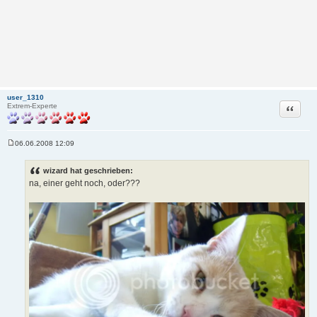
user_1310
Zitat
Extrem-Experte
06.06.2008 12:09
B
e
i
wizard hat geschrieben:
t
na, einer geht noch, oder???
r
a
g