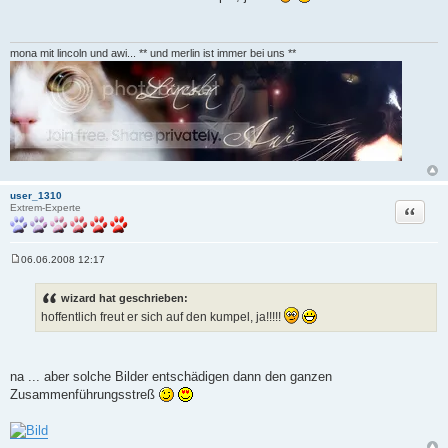
i
t
r
a
g
mona mit lincoln und awi... ** und merlin ist immer bei uns **
user_1310
Zitat
Extrem-Experte
06.06.2008 12:17
B
e
i
wizard hat geschrieben:
t
hoffentlich freut er sich auf den kumpel, ja!!!!!
r
a
g
na ... aber solche Bilder entschädigen dann den ganzen
Zusammenführungsstreß