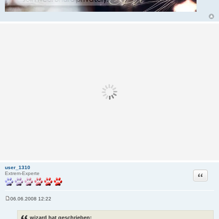
user_1310
Zitat
Extrem-Experte
06.06.2008 12:22
B
e
i
wizard hat geschrieben: