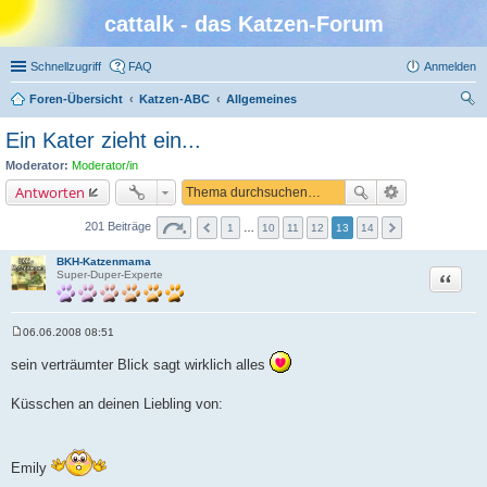
cattalk - das Katzen-Forum
Schnellzugriff
FAQ
Anmelden
Foren-Übersicht
Katzen-ABC
Allgemeines
uc
Ein Kater zieht ein...
he
Moderator:
Moderator/in
Antworten
201 Beiträge
1
…
10
11
12
13
14
BKH-Katzenmama
Zitat
Super-Duper-Experte
06.06.2008 08:51
B
e
sein verträumter Blick sagt wirklich alles
i
t
r
Küsschen an deinen Liebling von:
a
g
Emily