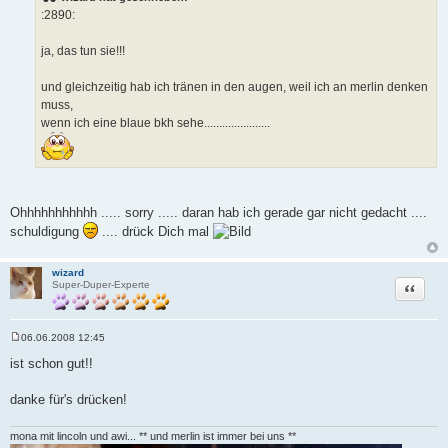
t
:2890:
r
a
g
ja, das tun sie!!!
und gleichzeitig hab ich tränen in den augen, weil ich an merlin denken
muss,
wenn ich eine blaue bkh sehe......................
Ohhhhhhhhhhh ..... sorry ..... daran hab ich gerade gar nicht gedacht ....
schuldigung
.... drück Dich mal
wizard
Zitat
Super-Duper-Experte
06.06.2008 12:45
B
e
ist schon gut!!
i
t
r
danke für's drücken!
a
g
mona mit lincoln und awi... ** und merlin ist immer bei uns **