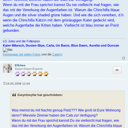
Wenn du mit der Frau sprichst kannst Du sie vielleicht mal fragen, wie
das mit der Vererbung der Augenfarben ist. Warum die Chinchilla blaue
Augen und die silver shaded grüne haben. Und wie die sich vererben, d.h.
wenn die Chinchilla Kätzin mit dem grünäugigen Kater gedeckt wird,
welche Augenfarbe die Kitten haben. Vielleicht ist blau immer an Point
gebunden.
LG Jutta und die Fellpopos
Kater Mikesch, Dustee-Skye, Carla, Un Bacio, Blue Dawn, Aurelia und Duncan
Homepage mit vielen Fotos
und die
Cattery
Elfchen
Zitat
Super-Duper-Experte
19.05.2008 11:04
B
e
i
Gwynhwyfar hat geschrieben:
t
.
r
a
g
Was meinst du mit Nachts genug Platz??? Wie groß ist Eure Wohnung
denn? Wieviele Zimmer haben die Cats zur Verfügung?
Wenn du mit der Frau sprichst kannst Du sie vielleicht mal fragen, wie
das mit der Vererbung der Augenfarben ist. Warum die Chinchilla blaue