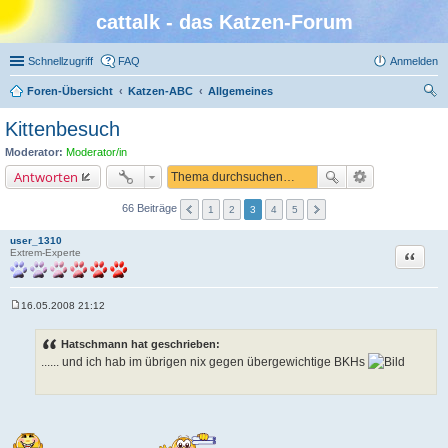
cattalk - das Katzen-Forum
Schnellzugriff
FAQ
Anmelden
Foren-Übersicht
Katzen-ABC
Allgemeines
uc
Kittenbesuch
he
Moderator:
Moderator/in
Antworten
66 Beiträge
1
2
3
4
5
user_1310
Zitat
Extrem-Experte
16.05.2008 21:12
B
e
i
Hatschmann hat geschrieben:
t
...... und ich hab im übrigen nix gegen übergewichtige BKHs
r
a
g