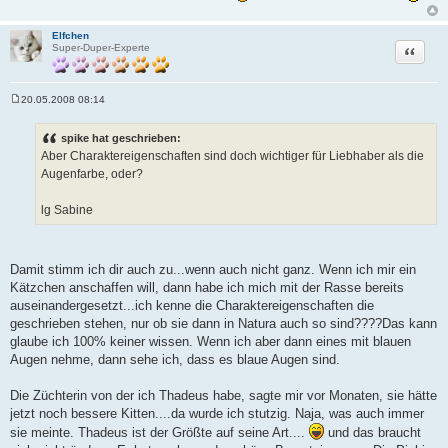
Elfchen
Zitat
Super-Duper-Experte
20.05.2008 08:14
B
e
i
spike hat geschrieben:
t
Aber Charaktereigenschaften sind doch wichtiger für Liebhaber als die
r
a
Augenfarbe, oder?
g
lg Sabine
Damit stimm ich dir auch zu...wenn auch nicht ganz. Wenn ich mir ein
Kätzchen anschaffen will, dann habe ich mich mit der Rasse bereits
auseinandergesetzt...ich kenne die Charaktereigenschaften die
geschrieben stehen, nur ob sie dann in Natura auch so sind????Das kann
glaube ich 100% keiner wissen. Wenn ich aber dann eines mit blauen
Augen nehme, dann sehe ich, dass es blaue Augen sind.
Die Züchterin von der ich Thadeus habe, sagte mir vor Monaten, sie hätte
jetzt noch bessere Kitten....da wurde ich stutzig. Naja, was auch immer
sie meinte. Thadeus ist der Größte auf seine Art....
und das braucht