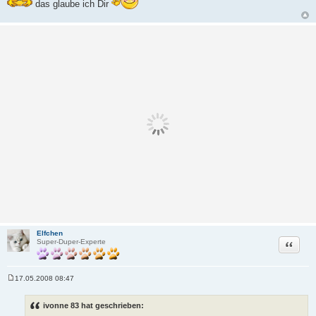
das glaube ich Dir
Elfchen
Zitat
Super-Duper-Experte
17.05.2008 08:47
B
e
i
ivonne 83 hat geschrieben:
t