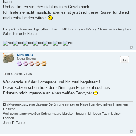
kann.
Und da treffen sie eher nicht meinen Geschmack.
Ich finde sie nicht hässlich, aber es ist jetzt nicht eine Rasse, für die ich
mich entscheiden würde.
Es grüßen Jenni mit Tiger, Aluka, Finch, MC Dreamy und Micky; Sternenkater Angel und
Salem immer im Herzen
Miri010684
Zitat
Mega-Experte
18.05.2008 21:46
B
e
War gerade auf der Homepage und bin total begeistert !
i
Diese Katzen sehen trotz der stämmigen Figur total edel aus.
t
r
Erinnern mich irgendwie an einen weißen Teddybär
a
g
Ein Morgenkuss, eine dezente Berührung mit seiner Nase irgendwo mitten in meinem
Gesicht.
Weil seine langen weißen Schnurrhaare kitzelten, begann ich jeden Tag mit einem
Lachen.
Janet F. Faure
_______________________________________