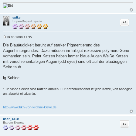
spike
Zitat
Super-Duper-Experte
19.05.2008 11:35
B
e
Die Blauäugigkeit beruht auf starker Pigmentierung des
i
Augenhintergrundes. Dazu müssen im Erbgut rezessive polymere Gene
t
r
vorhanden sein. Point Katzen haben immer blaue Augen.Weiße Katzen
a
mit verschienenfarbigen Augen (odd eyes) sind oft auf der blauäugigen
g
Seite taub.
lg Sabine
'Für blinde Seelen sind Katzen ähnlich. Für Katzenliebhaber ist jede Katze, von Anbeginn
an, absolut einzigartig.
http://www.bkh-von-krohne-kleve.de
user_1310
Zitat
Extrem-Experte