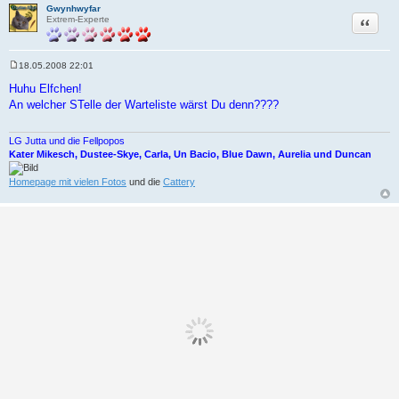
Gwynhwyfar
Zitat
Extrem-Experte
18.05.2008 22:01
B
e
Huhu Elfchen!
i
An welcher STelle der Warteliste wärst Du denn????
t
r
a
g
LG Jutta und die Fellpopos
Kater Mikesch, Dustee-Skye, Carla, Un Bacio, Blue Dawn, Aurelia und Duncan
Homepage mit vielen Fotos
und die
Cattery