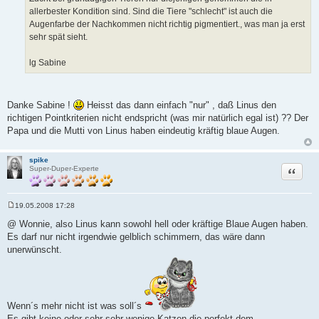
allerbester Kondition sind. Sind die Tiere "schlecht" ist auch die
Augenfarbe der Nachkommen nicht richtig pigmentiert., was man ja erst
sehr spät sieht.
lg Sabine
Danke Sabine !
Heisst das dann einfach "nur" , daß Linus den
richtigen Pointkriterien nicht endspricht (was mir natürlich egal ist) ?? Der
Papa und die Mutti von Linus haben eindeutig kräftig blaue Augen.
spike
Zitat
Super-Duper-Experte
19.05.2008 17:28
B
e
@ Wonnie, also Linus kann sowohl hell oder kräftige Blaue Augen haben.
i
Es darf nur nicht irgendwie gelblich schimmern, das wäre dann
t
r
unerwünscht.
a
g
Wenn´s mehr nicht ist was soll´s
Es gibt keine oder sehr sehr wenige Katzen die perfekt dem