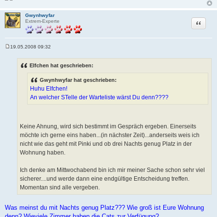
Gwynhwyfar
Zitat
Extrem-Experte
19.05.2008 09:32
B
e
i
Elfchen hat geschrieben:
t
r
Gwynhwyfar hat geschrieben:
a
g
Huhu Elfchen!
An welcher STelle der Warteliste wärst Du denn????
Keine Ahnung, wird sich bestimmt im Gespräch ergeben. Einerseits
möchte ich gerne eins haben...(in nächster Zeit)...anderseits weis ich
nicht wie das geht mit Pinki und ob drei Nachts genug Platz in der
Wohnung haben.
Ich denke am Mittwochabend bin ich mir meiner Sache schon sehr viel
sicherer....und werde dann eine endgültige Entscheidung treffen.
Momentan sind alle vergeben.
Was meinst du mit Nachts genug Platz??? Wie groß ist Eure Wohnung
denn? Wieviele Zimmer haben die Cats zur Verfügung?