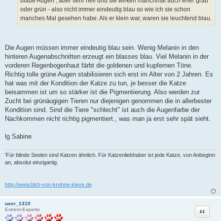
blaue Augen , aber sehr hell und sie wirken manchmal auch eher grau
oder grün - also nicht immer eindeutig blau so wie ich sie schon
manches Mal gesehen habe. Als er klein war, waren sie leuchtend blau.
Die Augen müssen immer eindeutig blau sein. Wenig Melanin in den
hinteren Augenabschnitten erzeugt ein blasses blau. Viel Melanin in der
vorderen Regenbogenhaut färbt die goldenen und kupfernen Töne.
Richtig tolle grüne Augen stabilisieren sich erst im Alter von 2 Jahren. Es
hat was mit der Kondition der Katze zu tun, je besser die Katze
beisammen ist um so stärker ist die Pigmentierung. Also werden zur
Zucht bei grünäugigen Tieren nur diejenigen genommen die in allerbester
Kondition sind. Sind die Tiere "schlecht" ist auch die Augenfarbe der
Nachkommen nicht richtig pigmentiert., was man ja erst sehr spät sieht.
lg Sabine
'Für blinde Seelen sind Katzen ähnlich. Für Katzenliebhaber ist jede Katze, von Anbeginn
an, absolut einzigartig.
http://www.bkh-von-krohne-kleve.de
user_1310
Zitat
Extrem-Experte