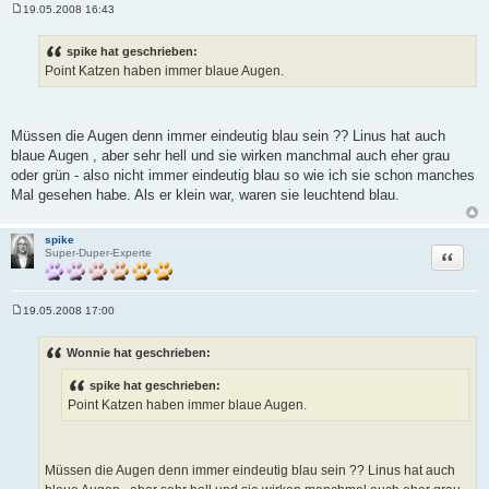
19.05.2008 16:43
B
e
i
spike hat geschrieben:
t
Point Katzen haben immer blaue Augen.
r
a
g
Müssen die Augen denn immer eindeutig blau sein ?? Linus hat auch
blaue Augen , aber sehr hell und sie wirken manchmal auch eher grau
oder grün - also nicht immer eindeutig blau so wie ich sie schon manches
Mal gesehen habe. Als er klein war, waren sie leuchtend blau.
spike
Zitat
Super-Duper-Experte
19.05.2008 17:00
B
e
i
Wonnie hat geschrieben:
t
r
spike hat geschrieben:
a
g
Point Katzen haben immer blaue Augen.
Müssen die Augen denn immer eindeutig blau sein ?? Linus hat auch