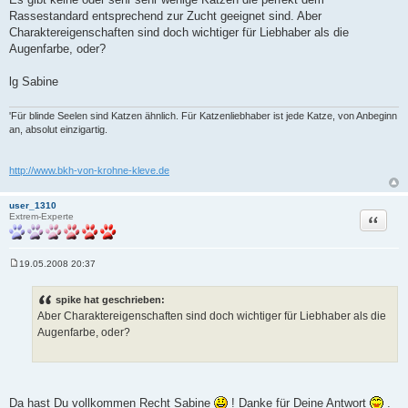
Rassestandard entsprechend zur Zucht geeignet sind. Aber
Charaktereigenschaften sind doch wichtiger für Liebhaber als die
Augenfarbe, oder?
lg Sabine
'Für blinde Seelen sind Katzen ähnlich. Für Katzenliebhaber ist jede Katze, von Anbeginn
an, absolut einzigartig.
http://www.bkh-von-krohne-kleve.de
user_1310
Zitat
Extrem-Experte
19.05.2008 20:37
B
e
i
spike hat geschrieben:
t
Aber Charaktereigenschaften sind doch wichtiger für Liebhaber als die
r
a
Augenfarbe, oder?
g
Da hast Du vollkommen Recht Sabine
! Danke für Deine Antwort
.