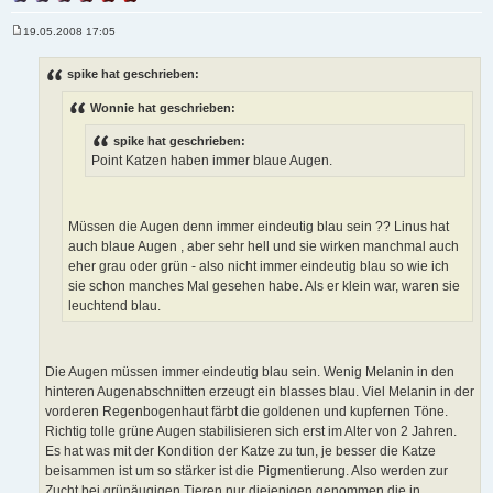
19.05.2008 17:05
B
e
i
spike hat geschrieben:
t
r
Wonnie hat geschrieben:
a
g
spike hat geschrieben:
Point Katzen haben immer blaue Augen.
Müssen die Augen denn immer eindeutig blau sein ?? Linus hat
auch blaue Augen , aber sehr hell und sie wirken manchmal auch
eher grau oder grün - also nicht immer eindeutig blau so wie ich
sie schon manches Mal gesehen habe. Als er klein war, waren sie
leuchtend blau.
Die Augen müssen immer eindeutig blau sein. Wenig Melanin in den
hinteren Augenabschnitten erzeugt ein blasses blau. Viel Melanin in der
vorderen Regenbogenhaut färbt die goldenen und kupfernen Töne.
Richtig tolle grüne Augen stabilisieren sich erst im Alter von 2 Jahren.
Es hat was mit der Kondition der Katze zu tun, je besser die Katze
beisammen ist um so stärker ist die Pigmentierung. Also werden zur
Zucht bei grünäugigen Tieren nur diejenigen genommen die in