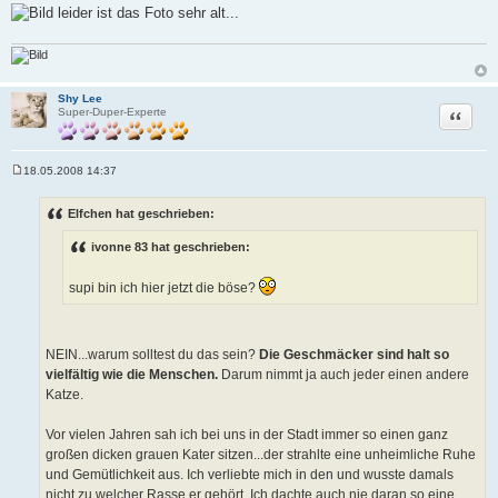
leider ist das Foto sehr alt...
Shy Lee
Zitat
Super-Duper-Experte
18.05.2008 14:37
B
e
i
Elfchen hat geschrieben:
t
r
ivonne 83 hat geschrieben:
a
g
supi bin ich hier jetzt die böse?
NEIN...warum solltest du das sein?
Die Geschmäcker sind halt so
vielfältig wie die Menschen.
Darum nimmt ja auch jeder einen andere
Katze.
Vor vielen Jahren sah ich bei uns in der Stadt immer so einen ganz
großen dicken grauen Kater sitzen...der strahlte eine unheimliche Ruhe
und Gemütlichkeit aus. Ich verliebte mich in den und wusste damals
nicht zu welcher Rasse er gehört. Ich dachte auch nie daran so eine