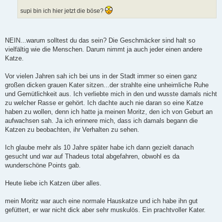
r
a
supi bin ich hier jetzt die böse?
g
NEIN...warum solltest du das sein? Die Geschmäcker sind halt so
vielfältig wie die Menschen. Darum nimmt ja auch jeder einen andere
Katze.
Vor vielen Jahren sah ich bei uns in der Stadt immer so einen ganz
großen dicken grauen Kater sitzen...der strahlte eine unheimliche Ruhe
und Gemütlichkeit aus. Ich verliebte mich in den und wusste damals nicht
zu welcher Rasse er gehört. Ich dachte auch nie daran so eine Katze
haben zu wollen, denn ich hatte ja meinen Moritz, den ich von Geburt an
aufwachsen sah. Ja ich erinnere mich, dass ich damals begann die
Katzen zu beobachten, ihr Verhalten zu sehen.
Ich glaube mehr als 10 Jahre später habe ich dann gezielt danach
gesucht und war auf Thadeus total abgefahren, obwohl es da
wunderschöne Points gab.
Heute liebe ich Katzen über alles.
mein Moritz war auch eine normale Hauskatze und ich habe ihn gut
gefüttert, er war nicht dick aber sehr muskulös. Ein prachtvoller Kater.