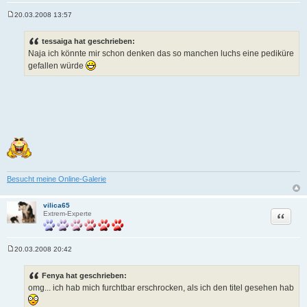
20.03.2008 13:57
B
e
i
tessaiga hat geschrieben:
t
Naja ich könnte mir schon denken das so manchen luchs eine pediküre
r
a
gefallen würde
g
Besucht meine Online-Galerie
vilica65
Zitat
Extrem-Experte
20.03.2008 20:42
B
e
i
Fenya hat geschrieben:
t
omg... ich hab mich furchtbar erschrocken, als ich den titel gesehen hab
r
a
g