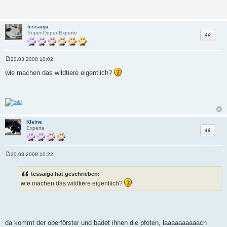
tessaiga
Zitat
Super-Duper-Experte
20.03.2008 10:02
B
e
wie machen das wildtiere eigentlich?
i
t
r
a
g
Kleine
Zitat
Experte
20.03.2008 10:22
B
e
i
tessaiga hat geschrieben:
t
wie machen das wildtiere eigentlich?
r
a
g
da kommt der oberförster und badet ihnen die pfoten, laaaaaaaaaach