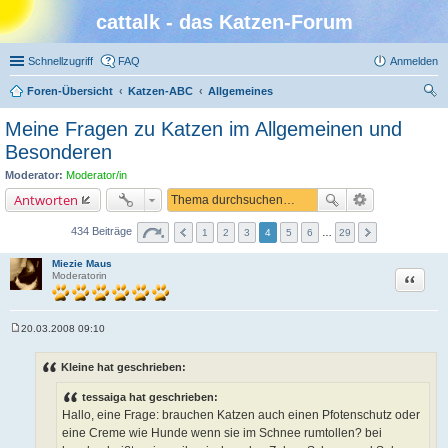
cattalk - das Katzen-Forum
Schnellzugriff
FAQ
Anmelden
Foren-Übersicht
Katzen-ABC
Allgemeines
uc
Meine Fragen zu Katzen im Allgemeinen und
he
Besonderen
Moderator:
Moderator/in
Antworten
434 Beiträge
1
2
3
4
5
6
…
29
Miezie Maus
Zitat
Moderatorin
20.03.2008 09:10
B
e
i
Kleine hat geschrieben:
t
r
tessaiga hat geschrieben:
a
g
Hallo, eine Frage: brauchen Katzen auch einen Pfotenschutz oder
eine Creme wie Hunde wenn sie im Schnee rumtollen? bei