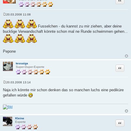
20.03.2008 11:08
B
e
i
Fusselchen - du kannst zu mir ziehen, aber deine
t
bucklige Verwandschaft könnte schon mal ne Runde schwimmen gehen...
r
a
g
Pepone
tessaiga
Zitat
Super-Duper-Experte
20.03.2008 13:14
B
e
Naja ich könnte mir schon denken das so manchen luchs eine pediküre
i
gefallen würde
t
r
a
g
Kleine
Zitat
Experte