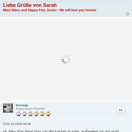
Liebe Grüße von Sarah
Miezi Maus und Happy Fetz Junior : We will love you forever
tessaiga
Zitat
Super-Duper-Experte
20.03.2008 09:46
B
e
ok alles klar dann lass ich die katzen in ruhe, außerdem ist mir grad