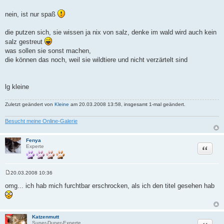
nein, ist nur spaß
die putzen sich, sie wissen ja nix von salz, denke im wald wird auch kein
salz gestreut
was sollen sie sonst machen,
die können das noch, weil sie wildtiere und nicht verzärtelt sind
lg kleine
Zuletzt geändert von
Kleine
am 20.03.2008 13:58, insgesamt 1-mal geändert.
Besucht meine Online-Galerie
Fenya
Zitat
Experte
20.03.2008 10:36
B
e
omg... ich hab mich furchtbar erschrocken, als ich den titel gesehen hab
i
t
r
a
g
Katzenmutt
Zitat
Super-Duper-Experte