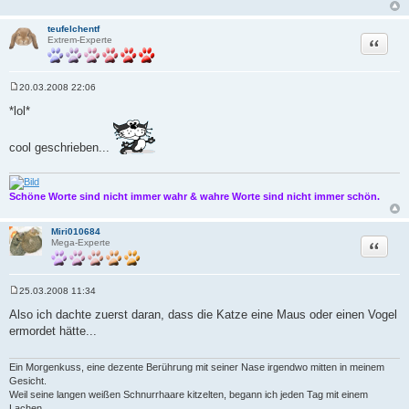
teufelchentf
Zitat
Extrem-Experte
20.03.2008 22:06
B
e
*lol*
i
t
r
cool geschrieben...
a
g
Schöne Worte sind nicht immer wahr & wahre Worte sind nicht immer schön.
Miri010684
Zitat
Mega-Experte
25.03.2008 11:34
B
e
Also ich dachte zuerst daran, dass die Katze eine Maus oder einen Vogel
i
ermordet hätte...
t
r
a
g
Ein Morgenkuss, eine dezente Berührung mit seiner Nase irgendwo mitten in meinem
Gesicht.
Weil seine langen weißen Schnurrhaare kitzelten, begann ich jeden Tag mit einem
Lachen.