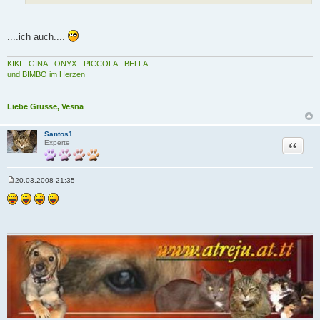
....ich auch....
KIKI - GINA - ONYX - PICCOLA - BELLA
und BIMBO im Herzen
------------------------------------------------------------------------------------------------------
Liebe Grüsse, Vesna
Santos1
Zitat
Experte
20.03.2008 21:35
B
e
i
t
r
a
g