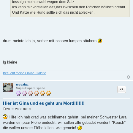
tessaiga meinte wohl wegen dem Salz.
r
a
Ich kann mir vorstellen,das,das zwischen den Pfötchen höllisch brennt..
g
Und Katze wie Hund sollte sich das nicht ablecken.
drum meinte ich ja, vorher mit nassen lumpen säubern
lg kleine
Besucht meine Online-Galerie
tessaiga
Zitat
Super-Duper-Experte
Hier ist Gina und es geht um Mord!!!!!!!
20.03.2008 09:53
B
e
Hilfe ich hab grad was schlimmes gehört, bei meiner Schwester Lara
i
wurden ein paar Flöhe endeckt, wir sollen alle gebadet werden! *Keuch*
t
r
die wollen unsere Flöhe killen, wie gemein!
a