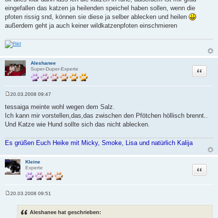
i
eingefallen das katzen ja heilenden speichel haben sollen, wenn die
t
r
pfoten rissig snd, können sie diese ja selber ablecken und heilen
a
außerdem geht ja auch keiner wildkatzenpfoten einschmieren
g
Aleshanee
Zitat
Super-Duper-Experte
20.03.2008 09:47
B
e
tessaiga meinte wohl wegen dem Salz.
i
Ich kann mir vorstellen,das,das zwischen den Pfötchen höllisch brennt..
t
r
Und Katze wie Hund sollte sich das nicht ablecken.
a
g
Es grüßen Euch Heike mit Micky, Smoke, Lisa und natürlich Kalija
Kleine
Zitat
Experte
20.03.2008 09:51
B
e
i
Aleshanee hat geschrieben:
t