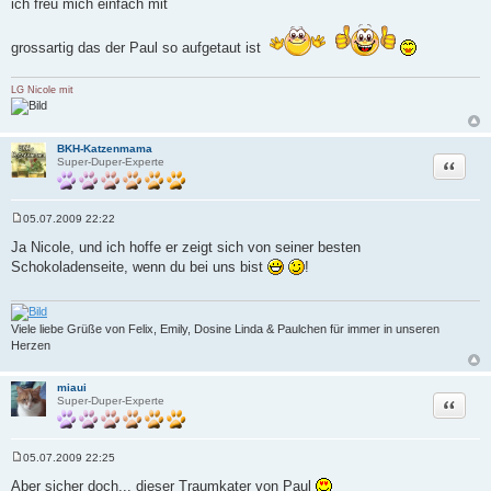
ich freu mich einfach mit
t
r
a
g
grossartig das der Paul so aufgetaut ist
LG Nicole mit
BKH-Katzenmama
Zitat
Super-Duper-Experte
05.07.2009 22:22
B
e
Ja Nicole, und ich hoffe er zeigt sich von seiner besten
i
Schokoladenseite, wenn du bei uns bist
!
t
r
a
g
Viele liebe Grüße von Felix, Emily, Dosine Linda & Paulchen für immer in unseren
Herzen
miaui
Zitat
Super-Duper-Experte
05.07.2009 22:25
B
e
Aber sicher doch... dieser Traumkater von Paul