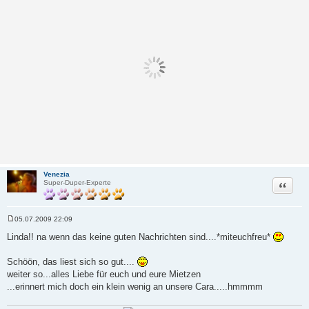
Venezia
Zitat
Super-Duper-Experte
05.07.2009 22:09
B
e
Linda!! na wenn das keine guten Nachrichten sind....*miteuchfreu*
i
t
r
Schöön, das liest sich so gut....
a
weiter so...alles Liebe für euch und eure Mietzen
g
...erinnert mich doch ein klein wenig an unsere Cara.....hmmmm