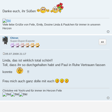
B
e
i
t
Danke euch, ihr Süßen
r
a
g
Viele liebe Grüße von Felix, Emily, Dosine Linda & Paulchen für immer in unseren
Herzen
Chiron
Zitat
Super-Duper-Experte
05.07.2009 21:17
B
e
Linda, das ist wirklich total schön!!
i
Toll, dass ihr so durchgehalten habt und Paul in Ruhe Vertrauen fassen
t
r
a
konnte
!!
g
Freu mich auch ganz dolle mit euch
Christine mit Yoshi und für immer im Herzen Felix