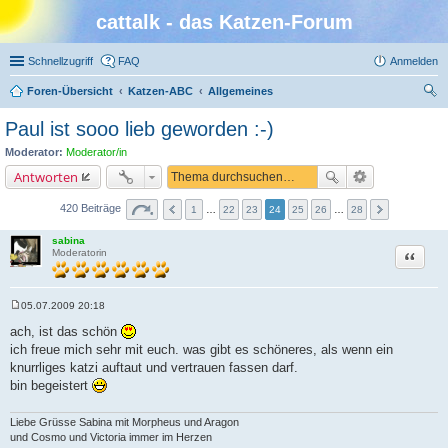
cattalk - das Katzen-Forum
Schnellzugriff
FAQ
Anmelden
Foren-Übersicht
Katzen-ABC
Allgemeines
uc
Paul ist sooo lieb geworden :-)
he
Moderator:
Moderator/in
Antworten
420 Beiträge
1
…
22
23
24
25
26
…
28
sabina
Zitat
Moderatorin
05.07.2009 20:18
B
e
ach, ist das schön
i
ich freue mich sehr mit euch. was gibt es schöneres, als wenn ein
t
r
knurrliges katzi auftaut und vertrauen fassen darf.
a
bin begeistert
g
Liebe Grüsse Sabina mit Morpheus und Aragon
und Cosmo und Victoria immer im Herzen