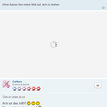
Ohne Katzen hört meine Welt auf, sich zu drehen
Cuilfaen
Zitat
Extrem-Experte
05.07.2009 20:22
B
e
Ach ist das toll!!!
i