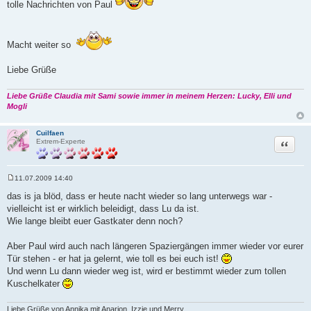
a
tolle Nachrichten von Paul
g
Macht weiter so
Liebe Grüße
Liebe Grüße Claudia mit Sami sowie immer in meinem Herzen: Lucky, Elli und
Mogli
Cuilfaen
Zitat
Extrem-Experte
11.07.2009 14:40
B
e
das is ja blöd, dass er heute nacht wieder so lang unterwegs war -
i
vielleicht ist er wirklich beleidigt, dass Lu da ist.
t
r
Wie lange bleibt euer Gastkater denn noch?
a
g
Aber Paul wird auch nach längeren Spaziergängen immer wieder vor eurer
Tür stehen - er hat ja gelernt, wie toll es bei euch ist!
Und wenn Lu dann wieder weg ist, wird er bestimmt wieder zum tollen
Kuschelkater
Liebe Grüße von Annika mit Anarion, Izzie und Merry