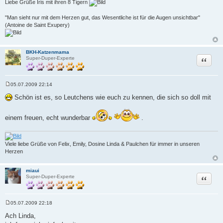
Liebe Grüße Iris mit ihren 8 Tigern
"Man sieht nur mit dem Herzen gut, das Wesentliche ist für die Augen unsichtbar"
(Antoine de Saint Exupery)
BKH-Katzenmama
Zitat
Super-Duper-Experte
05.07.2009 22:14
B
e
Schön ist es, so Leutchens wie euch zu kennen, die sich so doll mit
i
t
r
einem freuen, echt wunderbar
.
a
g
Viele liebe Grüße von Felix, Emily, Dosine Linda & Paulchen für immer in unseren
Herzen
miaui
Zitat
Super-Duper-Experte
05.07.2009 22:18
B
e
Ach Linda,
i