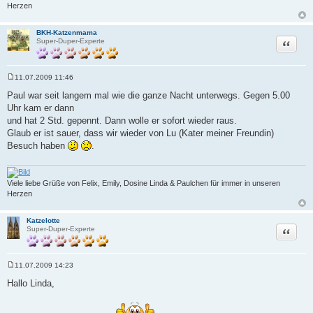
Herzen
BKH-Katzenmama
Zitat
Super-Duper-Experte
11.07.2009 11:46
B
e
Paul war seit langem mal wie die ganze Nacht unterwegs. Gegen 5.00
i
Uhr kam er dann
t
r
und hat 2 Std. gepennt. Dann wolle er sofort wieder raus.
a
Glaub er ist sauer, dass wir wieder von Lu (Kater meiner Freundin)
g
Besuch haben
.
Viele liebe Grüße von Felix, Emily, Dosine Linda & Paulchen für immer in unseren
Herzen
Katzelotte
Zitat
Super-Duper-Experte
11.07.2009 14:23
B
e
Hallo Linda,
i
t
r