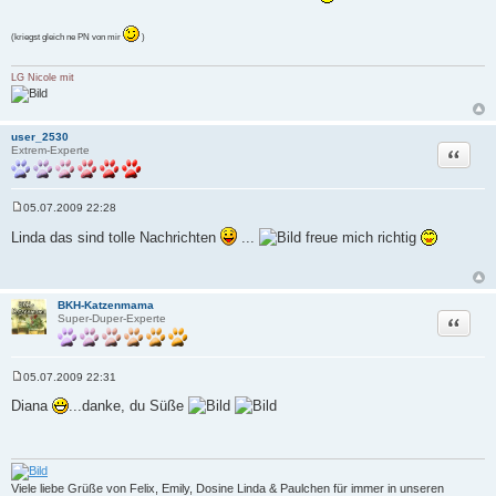
i
t
r
(kriegst gleich ne PN von mir
)
a
g
LG Nicole mit
user_2530
Zitat
Extrem-Experte
05.07.2009 22:28
B
e
Linda das sind tolle Nachrichten
...
freue mich richtig
i
t
r
a
g
BKH-Katzenmama
Zitat
Super-Duper-Experte
05.07.2009 22:31
B
e
Diana
...danke, du Süße
i
t
r
a
g
Viele liebe Grüße von Felix, Emily, Dosine Linda & Paulchen für immer in unseren