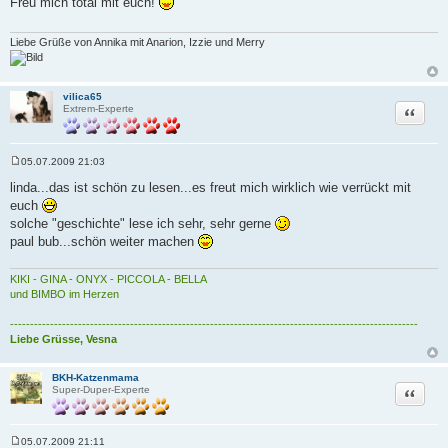
Freu mich total mit euch!
t
r
a
g
Liebe Grüße von Annika mit Anarion, Izzie und Merry
vilica65
Zitat
Extrem-Experte
05.07.2009 21:03
B
e
linda...das ist schön zu lesen...es freut mich wirklich wie verrückt mit
i
euch
t
r
solche "geschichte" lese ich sehr, sehr gerne
a
paul bub...schön weiter machen
g
KIKI - GINA - ONYX - PICCOLA - BELLA
und BIMBO im Herzen
------------------------------------------------------------------------------------------------------
Liebe Grüsse, Vesna
BKH-Katzenmama
Zitat
Super-Duper-Experte
05.07.2009 21:11