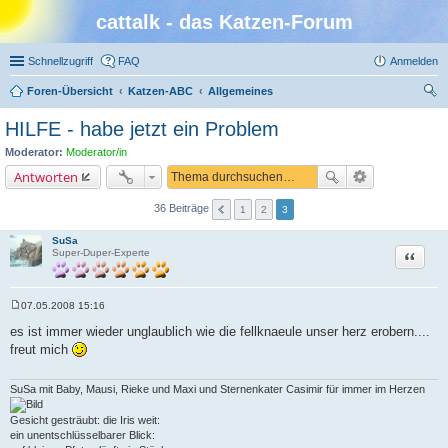
cattalk - das Katzen-Forum
Schnellzugriff
FAQ
Anmelden
Foren-Übersicht
Katzen-ABC
Allgemeines
uc
HILFE - habe jetzt ein Problem
he
Moderator:
Moderator/in
Antworten
36 Beiträge
1
2
3
SuSa
Zitat
Super-Duper-Experte
07.05.2008 15:16
B
e
es ist immer wieder unglaublich wie die fellknaeule unser herz erobern....
i
freut mich
t
r
a
g
SuSa mit Baby, Mausi, Rieke und Maxi und Sternenkater Casimir für immer im Herzen
Gesicht gesträubt: die Iris weit:
ein unentschlüsselbarer Blick: