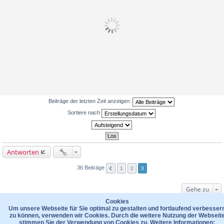
Beiträge der letzten Zeit anzeigen:
Sortiere nach
Antworten
36 Beiträge
1
2
3
Gehe zu
WER IST ONLINE?
Cookies
Um unsere Webseite für Sie optimal zu gestalten und fortlaufend verbesser
Mitglieder in diesem Forum: 0 Mitglieder und 81 Gäste
zu können, verwenden wir Cookies. Durch die weitere Nutzung der Webseit
stimmen Sie der Verwendung von Cookies zu. Weitere Informationen: