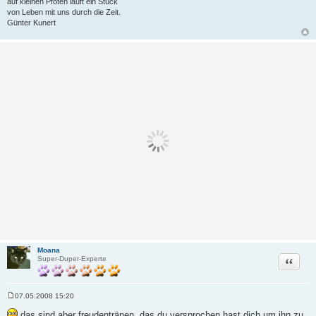
auf kleinen Pfoten läuft ein Stück
von Leben mit uns durch die Zeit.
Günter Kunert
Moana
Zitat
Super-Duper-Experte
07.05.2008 15:20
B
e
das sind aber freudentränen. das du versprochen hast dich um ihn zu