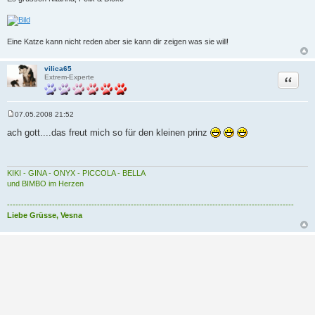
Eine Katze kann nicht reden aber sie kann dir zeigen was sie will!
vilica65
Zitat
Extrem-Experte
07.05.2008 21:52
B
e
ach gott....das freut mich so für den kleinen prinz
i
t
r
a
g
KIKI - GINA - ONYX - PICCOLA - BELLA
und BIMBO im Herzen
------------------------------------------------------------------------------------------------------
Liebe Grüsse, Vesna