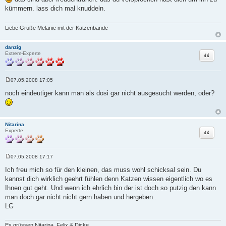
i
kümmern. lass dich mal knuddeln.
t
r
a
g
Liebe Grüße Melanie mit der Katzenbande
danzig
Zitat
Extrem-Experte
07.05.2008 17:05
B
e
noch eindeutiger kann man als dosi gar nicht ausgesucht werden, oder?
i
t
r
a
g
Nitarina
Zitat
Experte
07.05.2008 17:17
B
e
Ich freu mich so für den kleinen, das muss wohl schicksal sein. Du
i
kannst dich wirklich geehrt fühlen denn Katzen wissen eigentlich wo es
t
r
Ihnen gut geht. Und wenn ich ehrlich bin der ist doch so putzig den kann
a
man doch gar nicht nicht gern haben und hergeben..
g
LG
Es grüssen Nitarina, Felix & Dicke