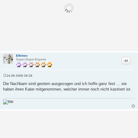
Elfchen
Zitat
Super-Duper-Experte
24.08.2008 09:28
B
e
Die Nachbarn sind gestern ausgezogen und ich hoffe ganz fest ... sie
i
haben ihren Kater mitgenommen, welcher immer noch nicht kastriert ist.
t
r
a
g