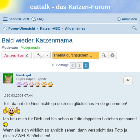
cattalk - das Katzen-Forum
Schnellzugriff
FAQ
Anmelden
Foren-Übersicht
Katzen-ABC
Allgemeines
uc
Bald wieder Katzenmama
he
Moderator:
Moderator/in
Antworten
16 Beiträge
1
2
RedAngel
Zitat
Super-Duper-Experte
10.03.2008 07:44
B
e
Toll, da hat die Geschichte ja doch ein glückliches Ende genommen!
i
t
r
a
Ich freu mich für Dich und bin schon auf die doppelten Lottchen gespannt!
g
Wenn sie sich wirklich so ähnlich sehen, dann verspricht das Foto ja
gleich ZWEI Schönheiten!