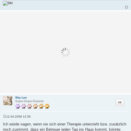
Shy Lee
Zitat
Super-Duper-Experte
12.04.2008 12:56
B
e
Ich würde sagen, wenn sie sich einer Therapie unterzieht bzw. zusätzlich
i
noch zustimmt, dass ein Betreuer jeden Tag ins Haus kommt, könnte
t