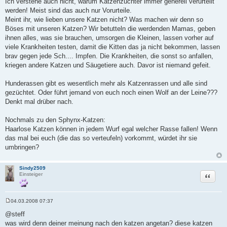
Ich verstehe auch nicht, warum Katzenzüchter immer generell verurteilt
werden! Meist sind das auch nur Vorurteile.
Meint ihr, wie lieben unsere Katzen nicht? Was machen wir denn so
Böses mit unseren Katzen? Wir betutteln die werdenden Mamas, geben
ihnen alles, was sie brauchen, umsorgen die Kleinen, lassen vorher auf
viele Krankheiten testen, damit die Kitten das ja nicht bekommen, lassen
brav gegen jede Sch.... Impfen. Die Krankheiten, die sonst so anfallen,
kriegen andere Katzen und Säugetiere auch. Davor ist niemand gefeit.
Hunderassen gibt es wesentlich mehr als Katzenrassen und alle sind
gezüchtet. Oder führt jemand von euch noch einen Wolf an der Leine???
Denkt mal drüber nach.
Nochmals zu den Sphynx-Katzen:
Haarlose Katzen können in jedem Wurf egal welcher Rasse fallen! Wenn
das mal bei euch (die das so verteufeln) vorkommt, würdet ihr sie
umbringen?
Sindy2509
Zitat
Einsteiger
04.03.2008 07:37
B
e
@steff
i
was wird denn deiner meinung nach den katzen angetan? diese katzen
t