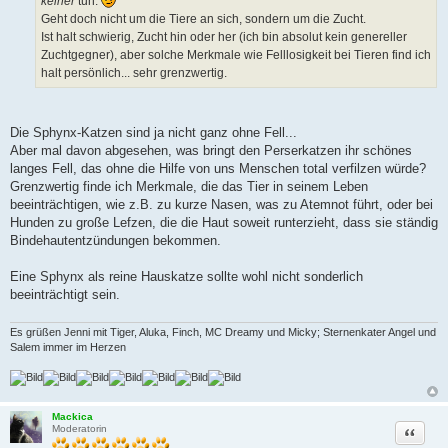
keiner
tun.
Geht doch nicht um die Tiere an sich, sondern um die Zucht.
Ist halt schwierig, Zucht hin oder her (ich bin absolut kein genereller
Zuchtgegner), aber solche Merkmale wie Felllosigkeit bei Tieren find ich
halt persönlich... sehr grenzwertig.
Die Sphynx-Katzen sind ja nicht ganz ohne Fell...
Aber mal davon abgesehen, was bringt den Perserkatzen ihr schönes
langes Fell, das ohne die Hilfe von uns Menschen total verfilzen würde?
Grenzwertig finde ich Merkmale, die das Tier in seinem Leben
beeinträchtigen, wie z.B. zu kurze Nasen, was zu Atemnot führt, oder bei
Hunden zu große Lefzen, die die Haut soweit runterzieht, dass sie ständig
Bindehautentzündungen bekommen.
Eine Sphynx als reine Hauskatze sollte wohl nicht sonderlich
beeinträchtigt sein.
Es grüßen Jenni mit Tiger, Aluka, Finch, MC Dreamy und Micky; Sternenkater Angel und
Salem immer im Herzen
Mackica
Zitat
Moderatorin