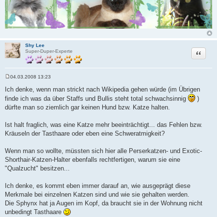
Shy Lee
Zitat
Super-Duper-Experte
04.03.2008 13:23
B
e
Ich denke, wenn man strickt nach Wikipedia gehen würde (im Übrigen
i
finde ich was da über Staffs und Bullis steht total schwachsinnig
)
t
r
dürfte man so ziemlich gar keinen Hund bzw. Katze halten.
a
g
Ist halt fraglich, was eine Katze mehr beeinträchtigt... das Fehlen bzw.
Kräuseln der Tasthaare oder eben eine Schweratmigkeit?
Wenn man so wollte, müssten sich hier alle Perserkatzen- und Exotic-
Shorthair-Katzen-Halter ebenfalls rechtfertigen, warum sie eine
"Qualzucht" besitzen...
Ich denke, es kommt eben immer darauf an, wie ausgeprägt diese
Merkmale bei einzelnen Katzen sind und wie sie gehalten werden.
Die Sphynx hat ja Augen im Kopf, da braucht sie in der Wohnung nicht
unbedingt Tasthaare