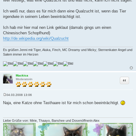
Wer festlegt, was eine Qualzucht ist und was nicht, kann ich nicht sagen.
i
t
r
Ich weiß nur, dass es für mich dann eine Qualzucht ist, wenn das Tier
a
irgendwie in seinem Leben beeinträchtigt ist.
g
Ich hab mir hier mal nen Link geklaut (damals gings um einen
Chinesischen Schopfhund)
http://de.wikipedia.org/wiki/Qualzucht
Es grüßen Jenni mit Tiger, Aluka, Finch, MC Dreamy und Micky; Sternenkater Angel und
Salem immer im Herzen
Mackica
Zitat
Moderatorin
04.03.2008 13:06
B
e
Naja, eine Katze ohne Tasthaare ist für mich schon beeinträchtigt.
i
t
r
a
g
Liebe Grüße von: Mirie, Thaayo, Banshee und Dosenöffnerin Alex