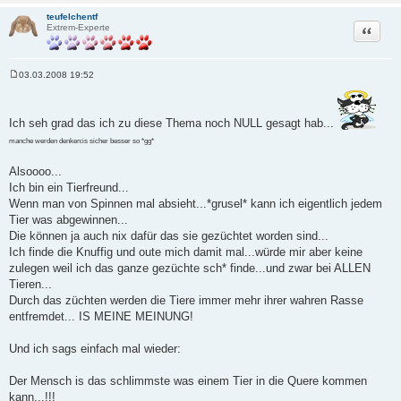
teufelchentf
Zitat
Extrem-Experte
03.03.2008 19:52
B
e
i
t
Ich seh grad das ich zu diese Thema noch NULL gesagt hab...
r
a
manche werden denken:is sicher besser so *gg*
g
Alsoooo...
Ich bin ein Tierfreund...
Wenn man von Spinnen mal absieht...*grusel* kann ich eigentlich jedem
Tier was abgewinnen...
Die können ja auch nix dafür das sie gezüchtet worden sind...
Ich finde die Knuffig und oute mich damit mal...würde mir aber keine
zulegen weil ich das ganze gezüchte sch* finde...und zwar bei ALLEN
Tieren...
Durch das züchten werden die Tiere immer mehr ihrer wahren Rasse
entfremdet... IS MEINE MEINUNG!
Und ich sags einfach mal wieder:
Der Mensch is das schlimmste was einem Tier in die Quere kommen
kann...!!!