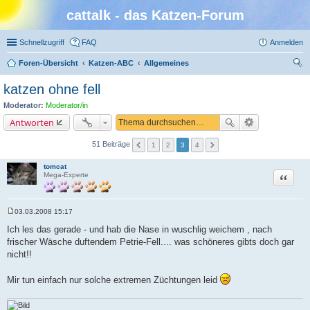
cattalk - das Katzen-Forum
Schnellzugriff
FAQ
Anmelden
Foren-Übersicht
Katzen-ABC
Allgemeines
uc
katzen ohne fell
he
Moderator:
Moderator/in
Antworten
51 Beiträge
1
2
3
4
tomcat
Zitat
Mega-Experte
03.03.2008 15:17
B
e
Ich les das gerade - und hab die Nase in wuschlig weichem , nach
i
frischer Wäsche duftendem Petrie-Fell.... was schöneres gibts doch gar
t
r
nicht!!
a
g
Mir tun einfach nur solche extremen Züchtungen leid