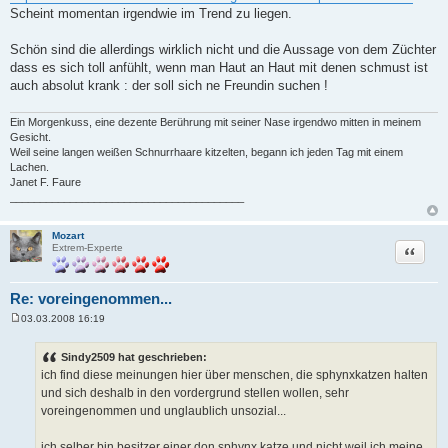
a
Scheint momentan irgendwie im Trend zu liegen.
g
Schön sind die allerdings wirklich nicht und die Aussage von dem Züchter
dass es sich toll anfühlt, wenn man Haut an Haut mit denen schmust ist
auch absolut krank : der soll sich ne Freundin suchen !
Ein Morgenkuss, eine dezente Berührung mit seiner Nase irgendwo mitten in meinem
Gesicht.
Weil seine langen weißen Schnurrhaare kitzelten, begann ich jeden Tag mit einem
Lachen.
Janet F. Faure
_______________________________________
Mozart
Zitat
Extrem-Experte
Re: voreingenommen...
03.03.2008 16:19
B
e
i
Sindy2509 hat geschrieben:
t
ich find diese meinungen hier über menschen, die sphynxkatzen halten
r
a
und sich deshalb in den vordergrund stellen wollen, sehr
g
voreingenommen und unglaublich unsozial...
ich selber bin besitzer einer don sphynx katze und nicht weil ich meine