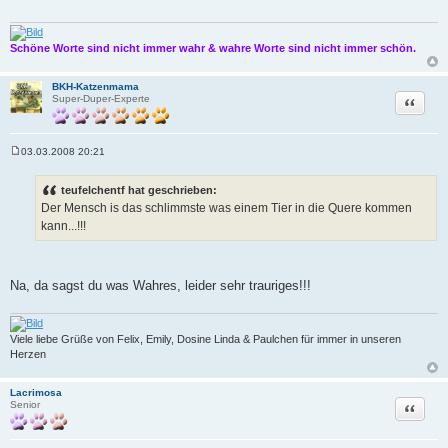
Schöne Worte sind nicht immer wahr & wahre Worte sind nicht immer schön.
BKH-Katzenmama
Zitat
Super-Duper-Experte
03.03.2008 20:21
B
e
i
teufelchentf hat geschrieben:
t
Der Mensch is das schlimmste was einem Tier in die Quere kommen
r
a
kann...!!!
g
Na, da sagst du was Wahres, leider sehr trauriges!!!
Viele liebe Grüße von Felix, Emily, Dosine Linda & Paulchen für immer in unseren
Herzen
Lacrimosa
Zitat
Senior