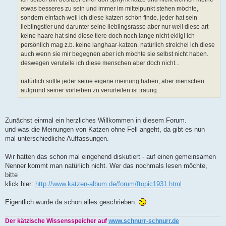
etwas besseres zu sein und immer im mittelpunkt stehen möchte,
sondern einfach weil ich diese katzen schön finde. jeder hat sein
lieblingstier und darunter seine lieblingsrasse aber nur weil diese art
keine haare hat sind diese tiere doch noch lange nicht eklig! ich
persönlich mag z.b. keine langhaar-katzen. natürlich streichel ich diese
auch wenn sie mir begegnen aber ich möchte sie selbst nicht haben.
deswegen veruteile ich diese menschen aber doch nicht...
natürlich sollte jeder seine eigene meinung haben, aber menschen
aufgrund seiner vorlieben zu verurteilen ist traurig...
Zunächst einmal ein herzliches Willkommen in diesem Forum.
und was die Meinungen von Katzen ohne Fell angeht, da gibt es nun
mal unterschiedliche Auffassungen.
Wir hatten das schon mal eingehend diskutiert - auf einen gemeinsamen
Nenner kommt man natürlich nicht. Wer das nochmals lesen möchte,
bitte
klick hier:
http://www.katzen-album.de/forum/ftopic1931.html
Eigentlich wurde da schon alles geschrieben.
Der kätzische Wissensspeicher auf
www.schnurr-schnurr.de