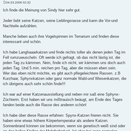
04.03.2008 02:32
B
e
Ich finde die Meinung von Sindy hier sehr gut.
i
t
r
Jeder liebt seine Katzen, seine Lieblingsrasse und kann die Vor-und
a
Nachteile aufzählen.
g
Manche lieben auch ihre Vogelspinnen im Terrarium und finden diese
interessant und schön.
Ich habe Langhaaarkatzen und finde nichts toller als denen jeden Tag im
Fell rumzuwuscheln. Oft werde ich gefragt, ob das nicht lästig ist, die
jeden Tag zu kämmen. Nein, finde ich nicht, wir kämmen uns doch auch
jeden Tag. Und 5 min. reichen pro Tag, aber die müssen eben sein.
Wer das eben nicht möchte, es gibt auch pflegeleichtere Rassen. z.B
Kurzhaar, Sphynxkatzen oder ganz normale Wald-und Wiesenkatzen, die
ich übrigens auch sehr schön finde!!!
Ich war auf einer Katzenausstellung und neben mir saß eine Sphynx-
Züchterin. Erst haben wir uns mißtrauisch beäugt, am Ende des Tages
fanden beide auch die Rasse des anderen schön!
Ich habe über diese Rasse erfahren: Spynx-Katzen frieren nicht. Sie
haben eine etwas höhere Körpertemperatur als andere Katzen.
Sonnenbrand können sie bekommen, wenn sie genetisch weiß sind oder