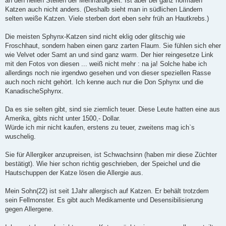
an den hellen Stellen der Mehrfarbigkeit. Ist aber bei ganz normalen
Katzen auch nicht anders. (Deshalb sieht man in südlichen Ländern
selten weiße Katzen. Viele sterben dort eben sehr früh an Hautkrebs.)
Die meisten Sphynx-Katzen sind nicht eklig oder glitschig wie
Froschhaut, sondern haben einen ganz zarten Flaum. Sie fühlen sich eher
wie Velvet oder Samt an und sind ganz warm. Der hier reingesetze Link
mit den Fotos von diesen ... weiß nicht mehr : na ja! Solche habe ich
allerdings noch nie irgendwo gesehen und von dieser speziellen Rasse
auch noch nicht gehört. Ich kenne auch nur die Don Sphynx und die
KanadischeSphynx.
Da es sie selten gibt, sind sie ziemlich teuer. Diese Leute hatten eine aus
Amerika, gibts nicht unter 1500,- Dollar.
Würde ich mir nicht kaufen, erstens zu teuer, zweitens mag ich`s
wuschelig.
Sie für Allergiker anzupreisen, ist Schwachsinn (haben mir diese Züchter
bestätigt). Wie hier schon richtig geschrieben, der Speichel und die
Hautschuppen der Katze lösen die Allergie aus.
Mein Sohn(22) ist seit 1Jahr allergisch auf Katzen. Er behält trotzdem
sein Fellmonster. Es gibt auch Medikamente und Desensibilisierung
gegen Allergene.