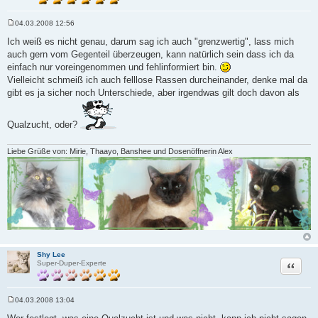
04.03.2008 12:56
B
e
Ich weiß es nicht genau, darum sag ich auch "grenzwertig", lass mich
i
auch gern vom Gegenteil überzeugen, kann natürlich sein dass ich da
t
r
einfach nur voreingenommen und fehlinformiert bin.
a
Vielleicht schmeiß ich auch felllose Rassen durcheinander, denke mal da
g
gibt es ja sicher noch Unterschiede, aber irgendwas gilt doch davon als
Qualzucht, oder?
Liebe Grüße von: Mirie, Thaayo, Banshee und Dosenöffnerin Alex
Shy Lee
Zitat
Super-Duper-Experte
04.03.2008 13:04
B
e