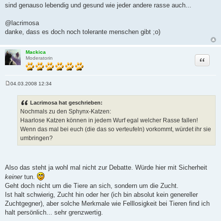
r
sind genauso lebendig und gesund wie jeder andere rasse auch...
a
g
@lacrimosa
danke, dass es doch noch tolerante menschen gibt ;o)
Mackica
Zitat
Moderatorin
04.03.2008 12:34
B
e
i
Lacrimosa hat geschrieben:
t
Nochmals zu den Sphynx-Katzen:
r
a
Haarlose Katzen können in jedem Wurf egal welcher Rasse fallen!
g
Wenn das mal bei euch (die das so verteufeln) vorkommt, würdet ihr sie
umbringen?
Also das steht ja wohl mal nicht zur Debatte. Würde hier mit Sicherheit
keiner
tun.
Geht doch nicht um die Tiere an sich, sondern um die Zucht.
Ist halt schwierig, Zucht hin oder her (ich bin absolut kein genereller
Zuchtgegner), aber solche Merkmale wie Felllosigkeit bei Tieren find ich
halt persönlich... sehr grenzwertig.