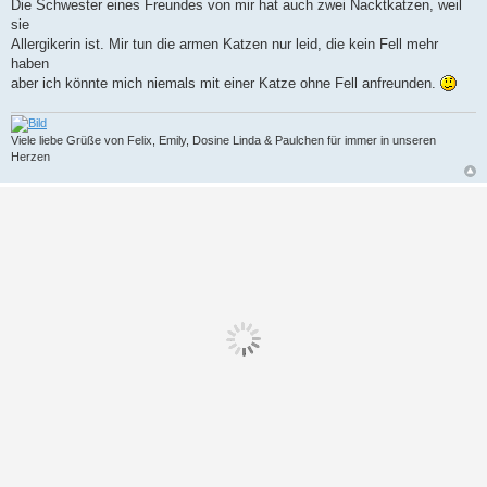
Die Schwester eines Freundes von mir hat auch zwei Nacktkatzen, weil
i
sie
t
r
Allergikerin ist. Mir tun die armen Katzen nur leid, die kein Fell mehr
a
haben
g
aber ich könnte mich niemals mit einer Katze ohne Fell anfreunden.
Viele liebe Grüße von Felix, Emily, Dosine Linda & Paulchen für immer in unseren
Herzen