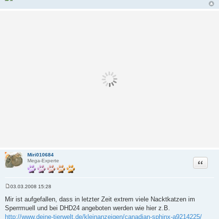
Miri010684
Zitat
Mega-Experte
03.03.2008 15:28
B
e
Mir ist aufgefallen, dass in letzter Zeit extrem viele Nacktkatzen im
i
Sperrmuell und bei DHD24 angeboten werden wie hier z.B.
t
r
http://www.deine-tierwelt.de/kleinanzeigen/canadian-sphinx-a9214225/