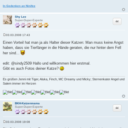
In Gedenken an Ninifee
Shy Lee
Zitat
Super-Duper-Experte
03.03.2008 17:43
B
e
Einen Vorteil hat man ja als Halter dieser Katzen: Man muss keine Angst
i
haben, dass sie Tierfänger in die Hände geraten, die nur hinter dem Fell
t
r
her sind...
a
g
edit: @sindy2509 Hallo und willkommen hier erstmal.
Gibt es auch Fotos deiner Katze?
Es grüßen Jenni mit Tiger, Aluka, Finch, MC Dreamy und Micky; Sternenkater Angel und
Salem immer im Herzen
BKH-Katzenmama
Zitat
Super-Duper-Experte
03.03.2008 19:08
B
e