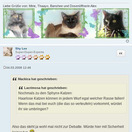
Liebe Grüße von: Mirie, Thaayo, Banshee und Dosenöffnerin Alex
Shy Lee
Zitat
Super-Duper-Experte
04.03.2008 12:46
B
e
i
Mackica hat geschrieben:
t
r
Lacrimosa hat geschrieben:
a
g
Nochmals zu den Sphynx-Katzen:
Haarlose Katzen können in jedem Wurf egal welcher Rasse fallen!
Wenn das mal bei euch (die das so verteufeln) vorkommt, würdet
ihr sie umbringen?
Also das steht ja wohl mal nicht zur Debatte. Würde hier mit Sicherheit