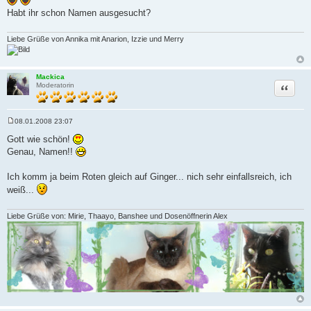
a
Habt ihr schon Namen ausgesucht?
g
Liebe Grüße von Annika mit Anarion, Izzie und Merry
Mackica
Zitat
Moderatorin
08.01.2008 23:07
B
e
Gott wie schön!
i
Genau, Namen!!
t
r
a
Ich komm ja beim Roten gleich auf Ginger... nich sehr einfallsreich, ich
g
weiß...
Liebe Grüße von: Mirie, Thaayo, Banshee und Dosenöffnerin Alex