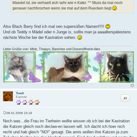
Maedel ist..sie verhaelt sich sehr wie n Kater. ^^ Muss da mal noch
genauer nachforschen wenn sie mal auf dem Ruecken liegt
Also Black Berry find ich mal nen supersüßen Namen!!!!!
Und ob Teddy n Mädel oder n Junge is, sollte man ja aaaallerspätestens
nächste Woche bei der Kastration sehen.
Liebe Grüße von: Mirie, Thaayo, Banshee und Dosenöffnerin Alex
Toadi
Zitat
Experte
08.01.2008 23:16
B
e
Noch was...die Frau im Tierheim wollte wissen ob ich bei der Kastration
i
die Katzen gleich noch declaw-en lassen will. Ich dacht ich hoer nich
t
r
recht und hab gleich "NO!" gesagt. Die amis wollen ihre Katzen ja zum
a