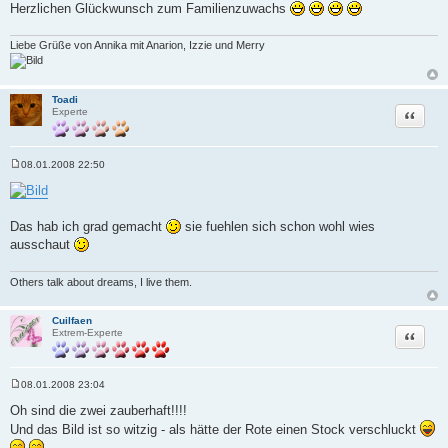
Herzlichen Glückwunsch zum Familienzuwachs
g
Liebe Grüße von Annika mit Anarion, Izzie und Merry
Toadi
Zitat
Experte
08.01.2008 22:50
B
e
i
t
r
Das hab ich grad gemacht
sie fuehlen sich schon wohl wies
a
ausschaut
g
Others talk about dreams, I live them.
Cuilfaen
Zitat
Extrem-Experte
08.01.2008 23:04
B
e
Oh sind die zwei zauberhaft!!!!
i
Und das Bild ist so witzig - als hätte der Rote einen Stock verschluckt
t
r