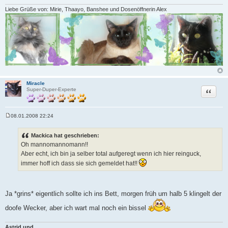
Liebe Grüße von: Mirie, Thaayo, Banshee und Dosenöffnerin Alex
Miracle
Zitat
Super-Duper-Experte
08.01.2008 22:24
B
e
i
Mackica hat geschrieben:
t
Oh mannomannomann!!
r
a
Aber echt, ich bin ja selber total aufgeregt wenn ich hier reinguck,
g
immer hoff ich dass sie sich gemeldet hat!!
Ja *grins* eigentlich sollte ich ins Bett, morgen früh um halb 5 klingelt der
doofe Wecker, aber ich wart mal noch ein bissel
Astrid und