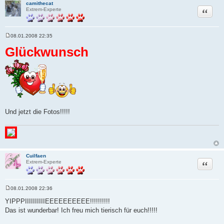
camithecat
Zitat
Extrem-Experte
08.01.2008 22:35
B
e
Glückwunsch
i
t
r
a
g
Und jetzt die Fotos!!!!!
Cuilfaen
Zitat
Extrem-Experte
08.01.2008 22:36
B
e
YIPPPIIIIIIIIIIEEEEEEEEEE!!!!!!!!!!
i
Das ist wunderbar! Ich freu mich tierisch für euch!!!!!
t
r
a