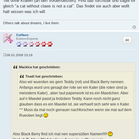
Teil ohne Krallen (an den Vorderfuessen). Find das furchtbar und sagte ihr
g
gleich "a cat without claws is not a cat". Das findet sie auch aber wollt
halt wissen was ich will.
Others talk about dreams, I live them.
Cuilfaen
Zitat
Extrem-Experte
08.01.2008 23:18
B
e
i
Mackica hat geschrieben:
t
r
Toadi hat geschrieben:
a
g
Also wir wuerden sie gern Teddy (rot) und Black Berry nennen.
Anfangs wurd uns gesagt der rote sei ein Kater (die roten sind ja
meisstens Kater)...aber laut paperwork ist es ein Maedchen. Aber
auf n Maedel passt ja trotzdem Teddy. Kann noch nicht ganz
glauben dass es ein Maedel ist..sie verhaelt sich sehr wie n Kater.
^^ Muss da mal noch genauer nachforschen wenn sie mal auf dem
Ruecken liegt
Also Black Berry find ich mal nen supersüßen Namen!!!!!