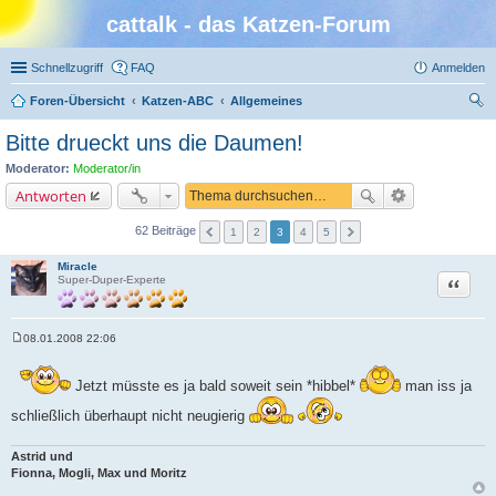
cattalk - das Katzen-Forum
Schnellzugriff
FAQ
Anmelden
Foren-Übersicht
Katzen-ABC
Allgemeines
uc
Bitte drueckt uns die Daumen!
he
Moderator:
Moderator/in
Antworten
62 Beiträge
1
2
3
4
5
Miracle
Zitat
Super-Duper-Experte
08.01.2008 22:06
B
e
i
Jetzt müsste es ja bald soweit sein *hibbel*
man iss ja
t
r
schließlich überhaupt nicht neugierig
a
g
Astrid und
Fionna, Mogli, Max und Moritz