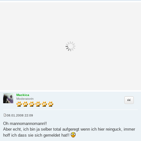
Mackica
Zitat
Moderatorin
08.01.2008 22:09
B
e
Oh mannomannomann!!
i
Aber echt, ich bin ja selber total aufgeregt wenn ich hier reinguck, immer
t
r
hoff ich dass sie sich gemeldet hat!!
a
g