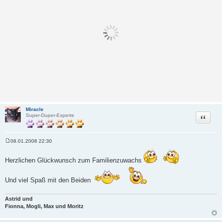
Miracle
Zitat
Super-Duper-Experte
08.01.2008 22:30
B
e
i
Herzlichen Glückwunsch zum Familienzuwachs
t
r
a
Und viel Spaß mit den Beiden
g
Astrid und
Fionna, Mogli, Max und Moritz