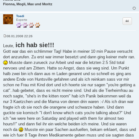
Fionna, Mogli, Max und Moritz
Toadi
Zitat
Experte
08.01.2008 22:26
B
e
ich hab sie!!!
Leute,
i
t
Gott war das ein schlimmer Tag! Habe in meiner 10 min Pause versucht
r
dort anzurufen. Zu erst war immer besetzt und dann ging keiner mehr ran.
a
g
Musste dann zurueck zur Arbeit und war die letzten 2.5 Std total
nervoes und am Zittern. Hatte so Angst, dass sie weg sind. Um Punkt
halb zwei bin ich dann aus m Laden gerannt und so schnell es ging ans
andere Ende von Huntsville gefahren und als ich reinkam sass vor mir
schon ne Frau mit Kind dort und ich hoerte sie nur sagen "you're getting a
cat"..hab gebetet, dass es nicht meine sind. Und als die Tierheimfrau au
noch sagte, "she's in the kitten room" hab ich Panik bekommen weil da
nur 3 Kaetzchen und die Mama von denen drin waren :-/ Als ich dran war
fragte ich ob sie noch die orangene und schwarze haben. Und dann
guckte sie komisch "I don't know which cats you're talking about?" Und
ich "we were here on Saturday and played with them for almost two
hours!!" und dann fiel ihr ein welche beiden ich meine. Und sie waren
noch da
Musste ein paar Sachen ausfuellen, bekam erklaert, dass und
wie ich fuer 8 Tage ihnen Medikamente geben muss und sie sagten dass