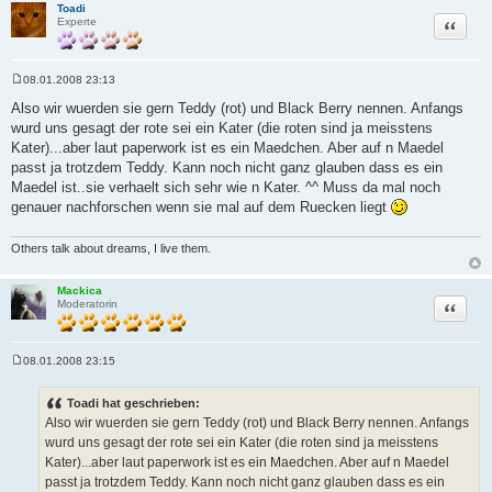
Toadi
Zitat
Experte
08.01.2008 23:13
B
e
Also wir wuerden sie gern Teddy (rot) und Black Berry nennen. Anfangs
i
wurd uns gesagt der rote sei ein Kater (die roten sind ja meisstens
t
r
Kater)...aber laut paperwork ist es ein Maedchen. Aber auf n Maedel
a
passt ja trotzdem Teddy. Kann noch nicht ganz glauben dass es ein
g
Maedel ist..sie verhaelt sich sehr wie n Kater. ^^ Muss da mal noch
genauer nachforschen wenn sie mal auf dem Ruecken liegt
Others talk about dreams, I live them.
Mackica
Zitat
Moderatorin
08.01.2008 23:15
B
e
i
Toadi hat geschrieben:
t
Also wir wuerden sie gern Teddy (rot) und Black Berry nennen. Anfangs
r
a
wurd uns gesagt der rote sei ein Kater (die roten sind ja meisstens
g
Kater)...aber laut paperwork ist es ein Maedchen. Aber auf n Maedel
passt ja trotzdem Teddy. Kann noch nicht ganz glauben dass es ein