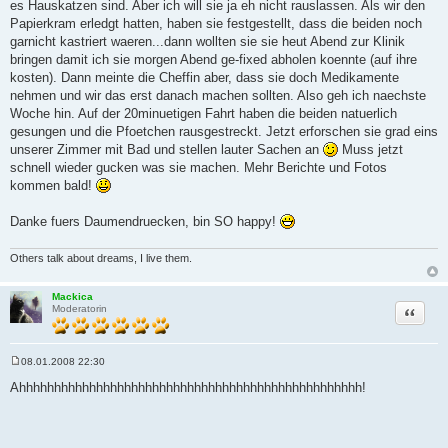
es Hauskatzen sind. Aber ich will sie ja eh nicht rauslassen. Als wir den
Papierkram erledgt hatten, haben sie festgestellt, dass die beiden noch
garnicht kastriert waeren...dann wollten sie sie heut Abend zur Klinik
bringen damit ich sie morgen Abend ge-fixed abholen koennte (auf ihre
kosten). Dann meinte die Cheffin aber, dass sie doch Medikamente
nehmen und wir das erst danach machen sollten. Also geh ich naechste
Woche hin. Auf der 20minuetigen Fahrt haben die beiden natuerlich
gesungen und die Pfoetchen rausgestreckt. Jetzt erforschen sie grad eins
unserer Zimmer mit Bad und stellen lauter Sachen an
Muss jetzt
schnell wieder gucken was sie machen. Mehr Berichte und Fotos
kommen bald!
Danke fuers Daumendruecken, bin SO happy!
Others talk about dreams, I live them.
Mackica
Zitat
Moderatorin
08.01.2008 22:30
B
e
Ahhhhhhhhhhhhhhhhhhhhhhhhhhhhhhhhhhhhhhhhhhhhhhhhh!
i
t
r
a
g