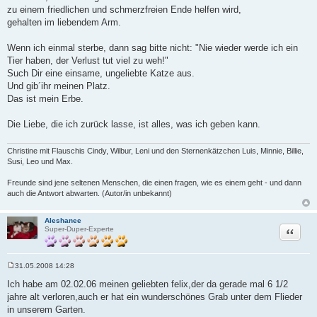
zu einem friedlichen und schmerzfreien Ende helfen wird,
gehalten im liebendem Arm.
Wenn ich einmal sterbe, dann sag bitte nicht: "Nie wieder werde ich ein
Tier haben, der Verlust tut viel zu weh!"
Such Dir eine einsame, ungeliebte Katze aus.
Und gib´ihr meinen Platz.
Das ist mein Erbe.
Die Liebe, die ich zurück lasse, ist alles, was ich geben kann.
Christine mit Flauschis Cindy, Wilbur, Leni und den Sternenkätzchen Luis, Minnie, Billie,
Susi, Leo und Max.
Freunde sind jene seltenen Menschen, die einen fragen, wie es einem geht - und dann
auch die Antwort abwarten. (Autor/in unbekannt)
Aleshanee
Zitat
Super-Duper-Experte
31.05.2008 14:28
B
e
Ich habe am 02.02.06 meinen geliebten felix,der da gerade mal 6 1/2
i
jahre alt verloren,auch er hat ein wunderschönes Grab unter dem Flieder
t
r
in unserem Garten.
a