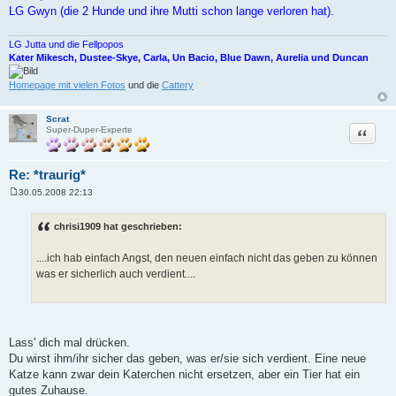
LG Gwyn (die 2 Hunde und ihre Mutti schon lange verloren hat).
LG Jutta und die Fellpopos
Kater Mikesch, Dustee-Skye, Carla, Un Bacio, Blue Dawn, Aurelia und Duncan
Homepage mit vielen Fotos
und die
Cattery
Scrat
Zitat
Super-Duper-Experte
Re: *traurig*
30.05.2008 22:13
B
e
i
chrisi1909 hat geschrieben:
t
r
a
....ich hab einfach Angst, den neuen einfach nicht das geben zu können
g
was er sicherlich auch verdient....
Lass' dich mal drücken.
Du wirst ihm/ihr sicher das geben, was er/sie sich verdient. Eine neue
Katze kann zwar dein Katerchen nicht ersetzen, aber ein Tier hat ein
gutes Zuhause.