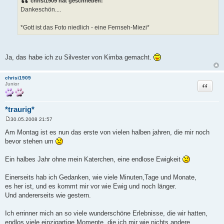
chrisi1909 hat geschrieben:
t
Dankeschön....
r
a
g
*Gott ist das Foto niedlich - eine Fernseh-Miezi*
Ja, das habe ich zu Silvester von Kimba gemacht.
chrisi1909
Zitat
Junior
*traurig*
30.05.2008 21:57
B
e
Am Montag ist es nun das erste von vielen halben jahren, die mir noch
i
bevor stehen um
t
r
a
Ein halbes Jahr ohne mein Katerchen, eine endlose Ewigkeit
g
Einerseits hab ich Gedanken, wie viele Minuten,Tage und Monate,
es her ist, und es kommt mir vor wie Ewig und noch länger.
Und andererseits wie gestern.
Ich errinner mich an so viele wunderschöne Erlebnisse, die wir hatten,
endlos viele einzigartige Momente, die ich mir wie nichts andere