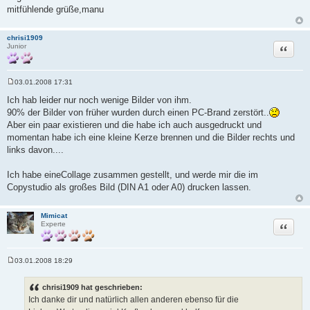
mitfühlende grüße,manu
chrisi1909
Zitat
Junior
03.01.2008 17:31
B
e
Ich hab leider nur noch wenige Bilder von ihm.
i
90% der Bilder von früher wurden durch einen PC-Brand zerstört..
t
r
Aber ein paar existieren und die habe ich auch ausgedruckt und
a
momentan habe ich eine kleine Kerze brennen und die Bilder rechts und
g
links davon....
Ich habe eineCollage zusammen gestellt, und werde mir die im
Copystudio als großes Bild (DIN A1 oder A0) drucken lassen.
Mimicat
Zitat
Experte
03.01.2008 18:29
B
e
i
chrisi1909 hat geschrieben:
t
Ich danke dir und natürlich allen anderen ebenso für die
r
a