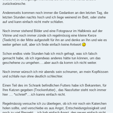
zurückwünsche.
Andererseits kommen noch immer die Gedanken an den letzten Tag, die
letzten Stunden nachts hoch und ich liege weinend im Bett, oder stehe
auf und kann einfach nicht mehr schlafen.
Noch immer stehend Bilder und eine Fotogravur im Halbkreis auf der
Vitrine und noch immer zünde ich regelmössig eine kleine Kerze
(Teelicht) in der Mitte aufgestellt für ihn an und denke an Ihn und wie es
weiter gehen soll, aber ich finde einfach keine Antwort
Schon endlos viele Stunden hab ich mich gefragt, was ich falsch
gemacht habe, ob ich irgendwas anderes hätte tun können, um das
geschehene zu umgehen.....aber auch da komm ich nicht weiter.
Noch immer wünsch ich mir abends sein schnurren, an mein Kopfkissen
und schlafe nun ohne deutlich schlechter.
Einen Teil des im Schrank befindlichen Futters habe ich Bekannten, für
Ihre Katzen gegeben (Trockenfutter) , das Nassfutter steht noch immer
hier .... *schnief*....ich kanns einfach nicht.
Regelmässig versuche ich zu überlegen, ob ich mir noch ein Katerchen
holen sollte, und verschiebe es aus Angst, Entscheidungslosigkeit und
noch zu viel Respekt....ich hab einfach Angst, den neuen einfach nicht