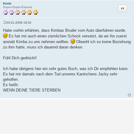
Kimbi
Zitat
Super-Duper-Experte
03.01.2008 19:02
B
e
Habe vorhin erfahren, dass Kimbas Bruder vom Auto überfahren wurde.
i
Es hat mir auch einen ziemlichen Schock versetzt, da wir ihn zuerst
t
r
anstatt Kimba zu uns nehmen wollten.
Obwohl ich so keine Beziehung
a
zu ihm hatte, muss ich dauernd daran denken.
g
Fühl Dich gedrückt!
Ich habe übrigens hier ein sehr gutes Buch, was ich Dir empfehlen kann.
Es hat mir damals nach dem Tod unseres Kaninchens Jacky sehr
geholfen.
Es heißt:
WENN DEINE TIERE STERBEN