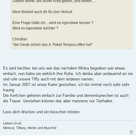
Lieben Worte, die soviel Kraft geben, und helfen....
g
Mein Beileid auch dir für den Verlust.
Eine Frage hätte ich....wird es irgendwie besser ?
Wird es irgendwie leichter ?
Christian
*der heute schon das 4. Paket Tempos offen hat*
Es wird leichter, bei uns war das nachdem Minka begraben war etwas
einfach, nun hatte sie wirklich ihre Ruhe. Ich denke aber andauernd an sie
und rufe unsere Tiffy auch mit dem anderen namen.
Im Januar 2007 ist unser Kater gestorben, ich bin immer noch sehr sehr
traurig.
Die Kerlchen gehören einfach zur Familie und dementsprechen ist auch
die Trauer. Verstehen können das aber meistens nur Tierhalter.
Lass dich drücken und ein bisschen trösten
Lieben Gruß
Mimicat, Tiffany, Merlin und Muschel