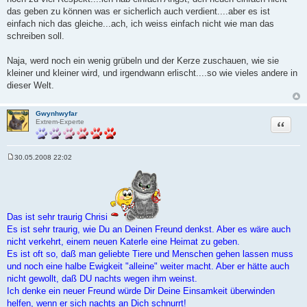
das geben zu können was er sicherlich auch verdient....aber es ist
einfach nich das gleiche...ach, ich weiss einfach nicht wie man das
schreiben soll.
Naja, werd noch ein wenig grübeln und der Kerze zuschauen, wie sie
kleiner und kleiner wird, und irgendwann erlischt....so wie vieles andere in
dieser Welt.
Gwynhwyfar
Zitat
Extrem-Experte
30.05.2008 22:02
B
e
i
t
r
a
g
Das ist sehr traurig Chrisi
Es ist sehr traurig, wie Du an Deinen Freund denkst. Aber es wäre auch
nicht verkehrt, einem neuen Katerle eine Heimat zu geben.
Es ist oft so, daß man geliebte Tiere und Menschen gehen lassen muss
und noch eine halbe Ewigkeit "alleine" weiter macht. Aber er hätte auch
nicht gewollt, daß DU nachts wegen ihm weinst.
Ich denke ein neuer Freund würde Dir Deine Einsamkeit überwinden
helfen, wenn er sich nachts an Dich schnurrt!