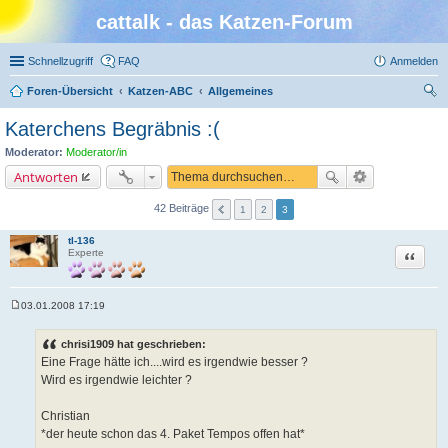
cattalk - das Katzen-Forum
Schnellzugriff
FAQ
Anmelden
Foren-Übersicht
Katzen-ABC
Allgemeines
uc
Katerchens Begräbnis :(
he
Moderator:
Moderator/in
Antworten
42 Beiträge
1
2
3
tl-136
Zitat
Experte
03.01.2008 17:19
B
e
i
chrisi1909 hat geschrieben:
t
Eine Frage hätte ich....wird es irgendwie besser ?
r
a
Wird es irgendwie leichter ?
g
Christian
*der heute schon das 4. Paket Tempos offen hat*