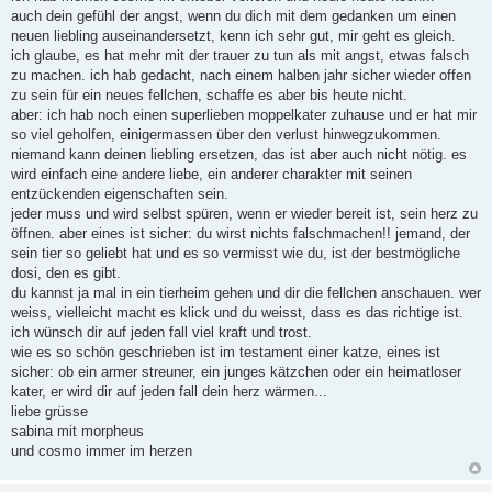
a
auch dein gefühl der angst, wenn du dich mit dem gedanken um einen
g
neuen liebling auseinandersetzt, kenn ich sehr gut, mir geht es gleich.
ich glaube, es hat mehr mit der trauer zu tun als mit angst, etwas falsch
zu machen. ich hab gedacht, nach einem halben jahr sicher wieder offen
zu sein für ein neues fellchen, schaffe es aber bis heute nicht.
aber: ich hab noch einen superlieben moppelkater zuhause und er hat mir
so viel geholfen, einigermassen über den verlust hinwegzukommen.
niemand kann deinen liebling ersetzen, das ist aber auch nicht nötig. es
wird einfach eine andere liebe, ein anderer charakter mit seinen
entzückenden eigenschaften sein.
jeder muss und wird selbst spüren, wenn er wieder bereit ist, sein herz zu
öffnen. aber eines ist sicher: du wirst nichts falschmachen!! jemand, der
sein tier so geliebt hat und es so vermisst wie du, ist der bestmögliche
dosi, den es gibt.
du kannst ja mal in ein tierheim gehen und dir die fellchen anschauen. wer
weiss, vielleicht macht es klick und du weisst, dass es das richtige ist.
ich wünsch dir auf jeden fall viel kraft und trost.
wie es so schön geschrieben ist im testament einer katze, eines ist
sicher: ob ein armer streuner, ein junges kätzchen oder ein heimatloser
kater, er wird dir auf jeden fall dein herz wärmen...
liebe grüsse
sabina mit morpheus
und cosmo immer im herzen