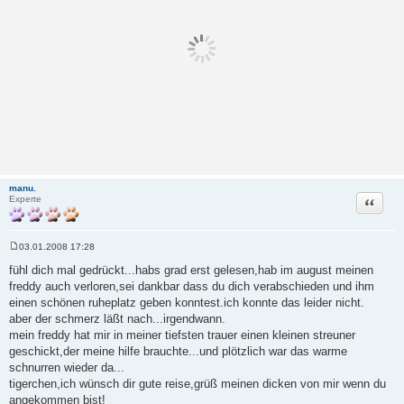
manu.
Zitat
Experte
03.01.2008 17:28
B
e
fühl dich mal gedrückt...habs grad erst gelesen,hab im august meinen
i
freddy auch verloren,sei dankbar dass du dich verabschieden und ihm
t
r
einen schönen ruheplatz geben konntest.ich konnte das leider nicht.
a
aber der schmerz läßt nach...irgendwann.
g
mein freddy hat mir in meiner tiefsten trauer einen kleinen streuner
geschickt,der meine hilfe brauchte...und plötzlich war das warme
schnurren wieder da...
tigerchen,ich wünsch dir gute reise,grüß meinen dicken von mir wenn du
angekommen bist!