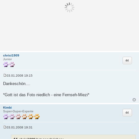
chrisi1909
Zitat
Junior
03.01.2008 19:15
B
e
Dankeschön....
i
t
r
*Gott ist das Foto niedlich - eine Fernseh-Miezi*
a
g
Kimbi
Zitat
Super-Duper-Experte
03.01.2008 19:31
B
e
i