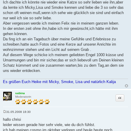
Ich dachte ich könnte nie wieder eine Katze so sehr lieben wie ihn,aber
g
da lernte ich Micky,Lisa und Smoke kennen und liebe die 3 so sehr das
schon oft weinen muß,wenn ich sehe wie glücklich sie sind und einfach
nur weil ich sie so sehr liebe.
Aber vergessen werde ich meinen Felix nie in meinem ganzen leben.
In der ersten zeit ohne ihn,habe ich mir gewünscht,ich hätte mit ihm
gehen können.
Da fing ich an ein Tagebuch über meine Gefühle und Erlebnisse zu
schreiben.hatte auch Fotos und eine Kerze auf unserer Anrichte im
wohnzimmer stehen und ein Licht auf seinem Grab .
Auf diesem Wege schicke ich meinem geliebten Engel 1000 küsse und
Umarmungen und bin mir sicher,das er sich liebevoll um Deinen kleinen
Schatz kümmert und sie zusammen warten,bis zu dem Tag,an dem sie
uns wieder entdecken.
Es grüßen Euch Heike mit Micky, Smoke, Lisa und natürlich Kalija
sabina
Zitat
Moderatorin
31.05.2008 18:30
B
e
hallo chrisi
i
leider wissen gerade hier sehr viele, wie du dich fühlst.
t
r
ich hab meinen cosmo im oktober verloren und heule heute noch...