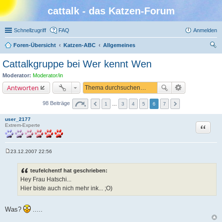
cattalk - das Katzen-Forum
Schnellzugriff
FAQ
Anmelden
Foren-Übersicht
Katzen-ABC
Allgemeines
uc
Cattalkgruppe bei Wer kennt Wen
he
Moderator:
Moderator/in
Antworten
98 Beiträge
1
…
3
4
5
6
7
user_2177
Zitat
Extrem-Experte
23.12.2007 22:56
B
e
i
teufelchentf hat geschrieben:
t
Hey Frau Hatschi...
r
a
Hier biste auch nich mehr ink... ;O)
g
Was?
.....