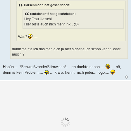
r
Hatschmann hat geschrieben:
a
g
teufelchentf hat geschrieben:
Hey Frau Hatschi...
Hier biste auch nich mehr ink... ;O)
Was?
.....
damit meinte ich das man dich ja hier sicher auch schon kennt...oder
nüsch ?
Hapüh.... *SchweißvonderStirnwisch*... ich dachte schon....
... nö,
denn is kein Problem....
... klaro, kennt mich jeder... logo....