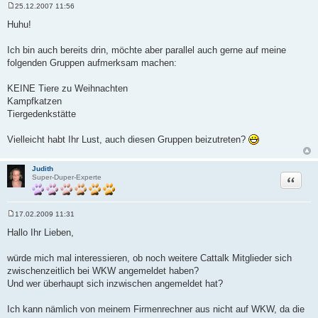
25.12.2007 11:56
B
e
Huhu!
i
t
r
Ich bin auch bereits drin, möchte aber parallel auch gerne auf meine
a
folgenden Gruppen aufmerksam machen:
g
KEINE Tiere zu Weihnachten
Kampfkatzen
Tiergedenkstätte
Vielleicht habt Ihr Lust, auch diesen Gruppen beizutreten?
Judith
Zitat
Super-Duper-Experte
17.02.2009 11:31
B
e
Hallo Ihr Lieben,
i
t
r
würde mich mal interessieren, ob noch weitere Cattalk Mitglieder sich
a
zwischenzeitlich bei WKW angemeldet haben?
g
Und wer überhaupt sich inzwischen angemeldet hat?
Ich kann nämlich von meinem Firmenrechner aus nicht auf WKW, da die