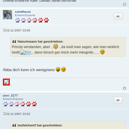
Dreimal schwarzer Kater: Damian, Adrian und Azrael
camithecat
Zitat
Extrem-Experte
23.12.2007 23:00
B
e
i
Hatschmann hat geschrieben:
t
Prinzip verstanden, aber ...
...da muß man sagen, wie man wirklich
r
a
heißt
... dann binsch gar nisch mehr inkognito.......
g
Abba dich kenn ich wenigstens
user_2177
Zitat
Extrem-Experte
23.12.2007 23:02
B
e
i
teufelchentf hat geschrieben:
t