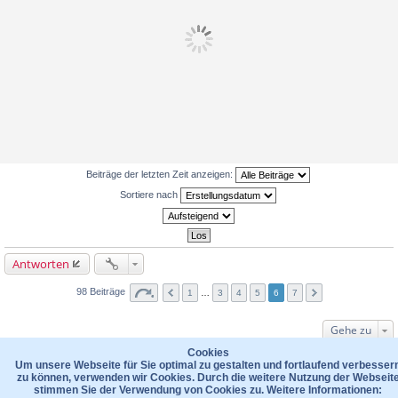
Beiträge der letzten Zeit anzeigen:
Sortiere nach
Antworten
98 Beiträge
1
…
3
4
5
6
7
Gehe zu
WER IST ONLINE?
Cookies
Um unsere Webseite für Sie optimal zu gestalten und fortlaufend verbesser
Mitglieder in diesem Forum: 0 Mitglieder und 97 Gäste
zu können, verwenden wir Cookies. Durch die weitere Nutzung der Webseit
stimmen Sie der Verwendung von Cookies zu. Weitere Informationen:
Foren-Übersicht
Kontakt
Datenschutzerklärung
Das Team