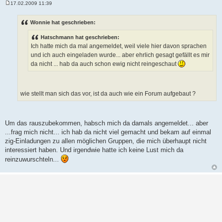
17.02.2009 11:39
B
e
i
Wonnie hat geschrieben:
t
r
Hatschmann hat geschrieben:
a
g
Ich hatte mich da mal angemeldet, weil viele hier davon sprachen
und ich auch eingeladen wurde... aber ehrlich gesagt gefällt es mir
da nicht ... hab da auch schon ewig nicht reingeschaut
wie stellt man sich das vor, ist da auch wie ein Forum aufgebaut ?
Um das rauszubekommen, habsch mich da damals angemeldet... aber
...frag mich nicht... ich hab da nicht viel gemacht und bekam auf einmal
zig-Einladungen zu allen möglichen Gruppen, die mich überhaupt nicht
interessiert haben. Und irgendwie hatte ich keine Lust mich da
reinzuwurschteln...