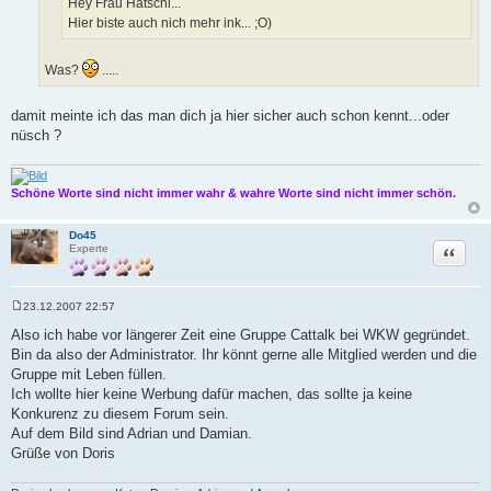
Hey Frau Hatschi...
Hier biste auch nich mehr ink... ;O)
Was?
.....
damit meinte ich das man dich ja hier sicher auch schon kennt...oder
nüsch ?
Schöne Worte sind nicht immer wahr & wahre Worte sind nicht immer schön.
Do45
Zitat
Experte
23.12.2007 22:57
B
e
Also ich habe vor längerer Zeit eine Gruppe Cattalk bei WKW gegründet.
i
Bin da also der Administrator. Ihr könnt gerne alle Mitglied werden und die
t
r
Gruppe mit Leben füllen.
a
Ich wollte hier keine Werbung dafür machen, das sollte ja keine
g
Konkurenz zu diesem Forum sein.
Auf dem Bild sind Adrian und Damian.
Grüße von Doris