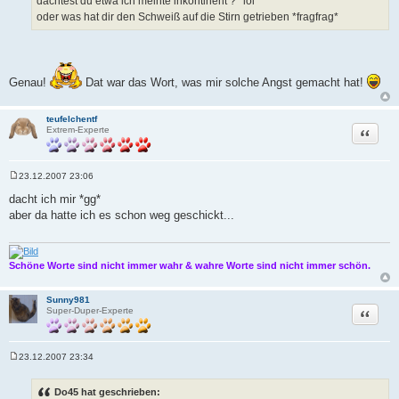
dachtest du etwa ich meinte inkontinent ? *lol*
r
a
oder was hat dir den Schweiß auf die Stirn getrieben *fragfrag*
g
Genau!
Dat war das Wort, was mir solche Angst gemacht hat!
teufelchentf
Zitat
Extrem-Experte
23.12.2007 23:06
B
e
dacht ich mir *gg*
i
aber da hatte ich es schon weg geschickt...
t
r
a
g
Schöne Worte sind nicht immer wahr & wahre Worte sind nicht immer schön.
Sunny981
Zitat
Super-Duper-Experte
23.12.2007 23:34
B
e
i
Do45 hat geschrieben:
t