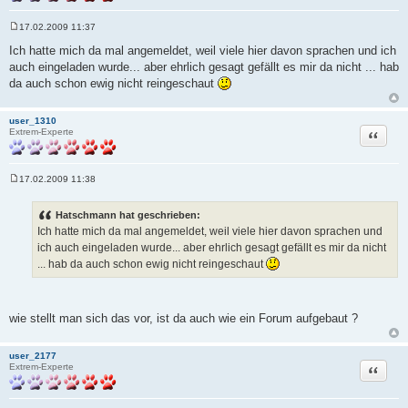
17.02.2009 11:37
B
e
Ich hatte mich da mal angemeldet, weil viele hier davon sprachen und ich
i
auch eingeladen wurde... aber ehrlich gesagt gefällt es mir da nicht ... hab
t
r
da auch schon ewig nicht reingeschaut
a
g
user_1310
Zitat
Extrem-Experte
17.02.2009 11:38
B
e
i
Hatschmann hat geschrieben:
t
Ich hatte mich da mal angemeldet, weil viele hier davon sprachen und
r
a
ich auch eingeladen wurde... aber ehrlich gesagt gefällt es mir da nicht
g
... hab da auch schon ewig nicht reingeschaut
wie stellt man sich das vor, ist da auch wie ein Forum aufgebaut ?
user_2177
Zitat
Extrem-Experte