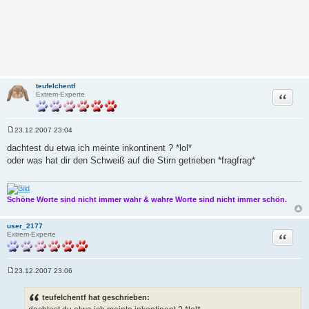
teufelchentf
Zitat
Extrem-Experte
23.12.2007 23:04
B
e
dachtest du etwa ich meinte inkontinent ? *lol*
i
oder was hat dir den Schweiß auf die Stirn getrieben *fragfrag*
t
r
a
g
Schöne Worte sind nicht immer wahr & wahre Worte sind nicht immer schön.
user_2177
Zitat
Extrem-Experte
23.12.2007 23:06
B
e
i
teufelchentf hat geschrieben:
t