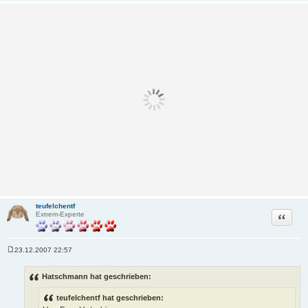
teufelchentf
Zitat
Extrem-Experte
23.12.2007 22:57
B
e
i
Hatschmann hat geschrieben:
t
r
teufelchentf hat geschrieben:
a
g