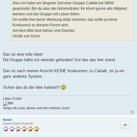
Also ich habe vor längerer Zeit eine Gruppe Cattalk bei WKW
r
a
gegründet. Bin da also der Administrator. Ihr könnt gerne alle Mitglied
g
werden und die Gruppe mit Leben füllen.
Ich wollte hier keine Werbung dafür machen, das sollte ja keine
Konkurenz zu diesem Forum sein.
Auf dem Bild sind Adrian und Damian.
Grüße von Doris
Das ist eine tolle Idee!
Die Gruppe hätte ich niemals gefunden! Gut das das hier stand.
Das ist nach meiner Ansicht KEINE Konkurrenz zu Cattalk, ist ja ein
ganz anderes System.
Schön das du die Idee hattest!!!
Liebe Grüße
Sonja mit Luna, Aimee und dem kleinen Joshi
Kimbi
Zitat
Super-Duper-Experte