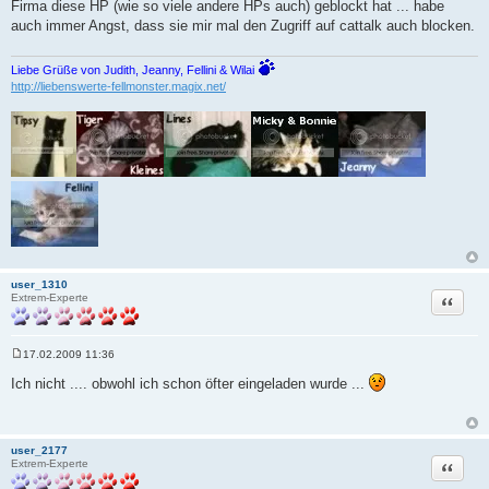
Firma diese HP (wie so viele andere HPs auch) geblockt hat ... habe
auch immer Angst, dass sie mir mal den Zugriff auf cattalk auch blocken.
Liebe Grüße von Judith, Jeanny, Fellini & Wilai
http://liebenswerte-fellmonster.magix.net/
user_1310
Zitat
Extrem-Experte
17.02.2009 11:36
B
e
Ich nicht .... obwohl ich schon öfter eingeladen wurde ...
i
t
r
a
g
user_2177
Zitat
Extrem-Experte