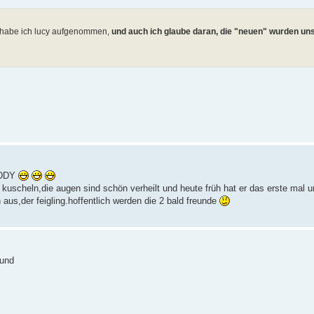
h habe ich lucy aufgenommen,
und auch ich glaube daran, die "neuen" wurden un
 EDDY
 am kuscheln,die augen sind schön verheilt und heute früh hat er das erste mal 
h aus,der feigling.hoffentlich werden die 2 bald freunde
sund