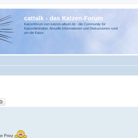
cattalk - das Katzen-Forum
Katzenforum von katzen-album.de - die Community für
Katzenliebhaber. Aktuelle Informationen und Diskussionen rund
um die Katze.
er Prinz