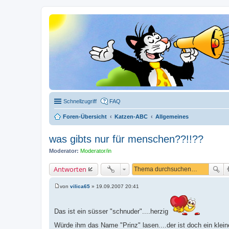
Schnellzugriff
FAQ
Foren-Übersicht
Katzen-ABC
Allgemeines
was gibts nur für menschen??!!??
Moderator:
Moderator/in
Antworten
von
vilica65
»
19.09.2007 20:41
B
e
i
t
Das ist ein süsser "schnuder"....herzig
r
a
Würde ihm das Name "Prinz" lasen....der ist doch ein klein
g