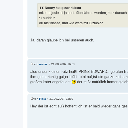
e
i
Noony hat geschrieben:
t
mkeine josie ist ja auch überfahren worden, kurz danac
r
a
*knuddel*
g
du bist klasse, und wie wärs mit Gizmo??
Ja, daran glaube ich bei unseren auch.
von
manu.
»
21.09.2007 16:05
B
e
also unser kleiner fratz heißt PRINZ EDWARD...gerufen
i
ihm gehts richtig gut,er blüht total auf,ist die ganze zeit
t
r
großen kater angefaucht
der reißt natürlich immer gleic
a
g
von
Flala
»
21.09.2007 22:02
B
e
Hey der ist echt süß hoffentlich ist er bald wieder ganz ge
i
t
r
a
g