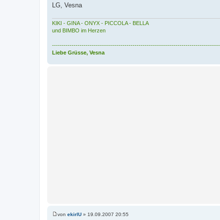
LG, Vesna
KIKI - GINA - ONYX - PICCOLA - BELLA
und BIMBO im Herzen
-------------------------------------------------------------------------------------
Liebe Grüsse, Vesna
von
ekirlU
»
19.09.2007 20:55
B