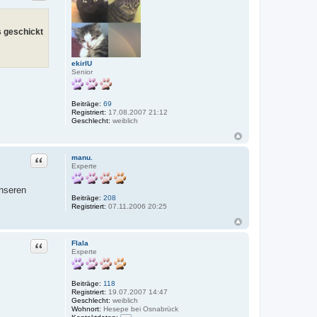
s geschickt
ekirlU
Senior
Beiträge:
69
Registriert:
17.08.2007 21:12
Geschlecht:
weiblich
Zitat
manu.
Experte
unseren
Beiträge:
208
Registriert:
07.11.2006 20:25
Zitat
Flala
Experte
Beiträge:
118
Registriert:
19.07.2007 14:47
Geschlecht:
weiblich
Wohnort:
Hesepe bei Osnabrück