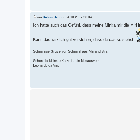
von
Schnurrhaar
»
04.10.2007 23:34
B
e
Ich hatte auch das Gefühl, dass meine Minka mir die Miri i
i
t
r
a
Kann das wirklich gut verstehen, dass du das so siehst!
g
Schnurrige Grüße von Schnurrhaar, Miri und Sira
Schon die kleinste Katze ist ein Meisterwerk.
Leonardo da Vinci