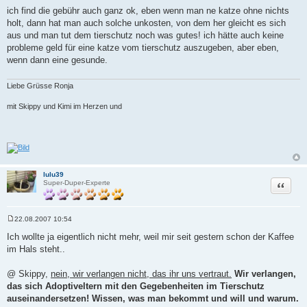
ich find die gebühr auch ganz ok, eben wenn man ne katze ohne nichts
holt, dann hat man auch solche unkosten, von dem her gleicht es sich
aus und man tut dem tierschutz noch was gutes! ich hätte auch keine
probleme geld für eine katze vom tierschutz auszugeben, aber eben,
wenn dann eine gesunde.
Liebe Grüsse Ronja
mit Skippy und Kimi im Herzen und
lulu39
Zitat
Super-Duper-Experte
22.08.2007 10:54
B
e
Ich wollte ja eigentlich nicht mehr, weil mir seit gestern schon der Kaffee
i
im Hals steht..
t
r
a
@ Skippy,
nein, wir verlangen nicht, das ihr uns vertraut.
Wir verlangen,
g
das sich Adoptiveltern mit den Gegebenheiten im Tierschutz
auseinandersetzen! Wissen, was man bekommt und will und warum.