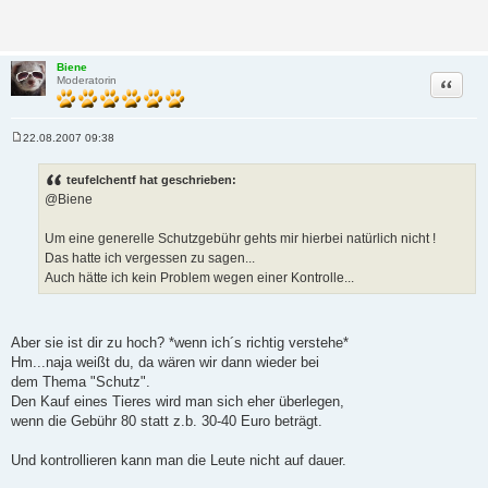
Biene
Zitat
Moderatorin
22.08.2007 09:38
B
e
i
teufelchentf hat geschrieben:
t
@Biene
r
a
g
Um eine generelle Schutzgebühr gehts mir hierbei natürlich nicht !
Das hatte ich vergessen zu sagen...
Auch hätte ich kein Problem wegen einer Kontrolle...
Aber sie ist dir zu hoch? *wenn ich´s richtig verstehe*
Hm...naja weißt du, da wären wir dann wieder bei
dem Thema "Schutz".
Den Kauf eines Tieres wird man sich eher überlegen,
wenn die Gebühr 80 statt z.b. 30-40 Euro beträgt.
Und kontrollieren kann man die Leute nicht auf dauer.