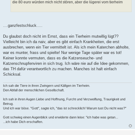
die 80 euro würden mich nicht stören, aber die lügerei vom tierheim
....ganzfestschluck.....
Du glaubst doch nicht im Ernst, dass ein Tierheim mutwillig lügt??
Vielleicht bin ich da naiv, aber es gibt einfach Krankheiten, die erst
ausbrechen, wenn ein Tier vermittelt ist. Als ich mein Katerchen abholte,
war es munter, frass und spielte! Nur wenige Tage später war es tot!
Keiner konnte vermuten, dass es die Katzenseuche- und
Katzenschnupfenviren in sich trug. Ich wäre nie auf die Idee gekommen,
das TH dafür verantwortlich zu machen. Manches ist halt einfach
Schicksal.
Ich sah die Tiere in ihren Zwingern und Käfigen im Tierheim.
Den Abfall der menschlichen Gesellschaft.
Ich sah in ihren Augen Liebe und Hoffnung, Furcht und Verzweiflung, Traurigkeit und
Betrug.
Und ich war böse. "Gott", sagte ich, "das ist schrecklich! Warum tust Du nicht was?"
Gott schwieg einen Augenblick und erwiderte dann leise: "ich habe was getan...
...ich habe Dich erschaffen.