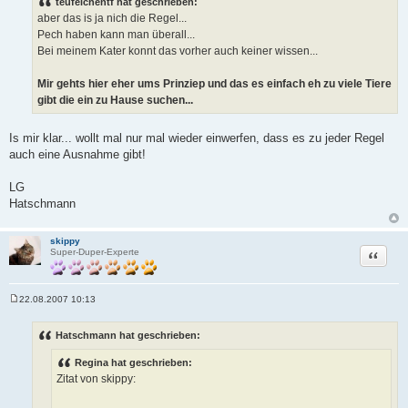
teufelchentf hat geschrieben:
t
aber das is ja nich die Regel...
r
a
Pech haben kann man überall...
g
Bei meinem Kater konnt das vorher auch keiner wissen...
Mir gehts hier eher ums Prinziep und das es einfach eh zu viele Tiere
gibt die ein zu Hause suchen...
Is mir klar... wollt mal nur mal wieder einwerfen, dass es zu jeder Regel
auch eine Ausnahme gibt!
LG
Hatschmann
skippy
Zitat
Super-Duper-Experte
22.08.2007 10:13
B
e
i
Hatschmann hat geschrieben:
t
r
Regina hat geschrieben:
a
g
Zitat von skippy: