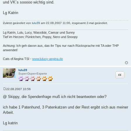
und VK´s sooooo wichtig sind.
Lg Katrin
Zuletzt geändert von
lulu39
am 22.08.2007 11:00, insgesamt 2-mal geändert.
Lg Katrin, Lulu, Lucy, Wassibär, Caesar und Sunny
Tief im Herzen: Pünktchen, Poppy, Nero und Snoopy
Achtung: Ich geh davon aus, das ihr Tips nur nach Rücksprache mit TA oder THP
anwendet!
Cats of Aegina TSI -
www.lulucy-aegina.de
lulu39
Zitat
Super-Duper-Experte
22.08.2007 10:56
B
e
@ Skippy, die Spendenfrage muß ich nicht beantwoten oder?
i
t
r
ich habe 1 Patenhund, 3 Patenkatzen und der Rest ergibt sich aus meiner
a
Arbeit.
g
Lg katrin