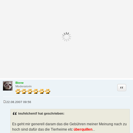
Biene
Zitat
Moderatorin
22.08.2007 09:56
B
e
i
teufelchentf hat geschrieben:
t
r
a
Es geht mir generell daram das die Gebühren meiner Meinung nach zu
g
hoch sind dafür das die Tierheime etc
überquillen
...