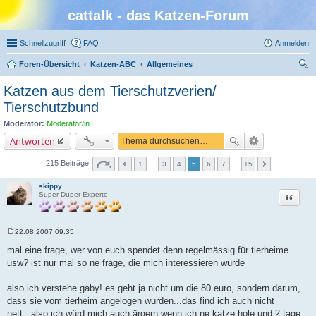
cattalk - das Katzen-Forum
Schnellzugriff
FAQ
Anmelden
Foren-Übersicht
Katzen-ABC
Allgemeines
uc
Katzen aus dem Tierschutzverien/
he
Tierschutzbund
Moderator:
Moderator/in
Antworten
215 Beiträge
1
…
3
4
5
6
7
…
15
skippy
Zitat
Super-Duper-Experte
22.08.2007 09:35
B
e
mal eine frage, wer von euch spendet denn regelmässig für tierheime
i
usw? ist nur mal so ne frage, die mich interessieren würde
t
r
a
also ich verstehe gaby! es geht ja nicht um die 80 euro, sondern darum,
g
dass sie vom tierheim angelogen wurden...das find ich auch nicht
nett...also ich würd mich auch ärgern wenn ich ne katze hole und 2 tage