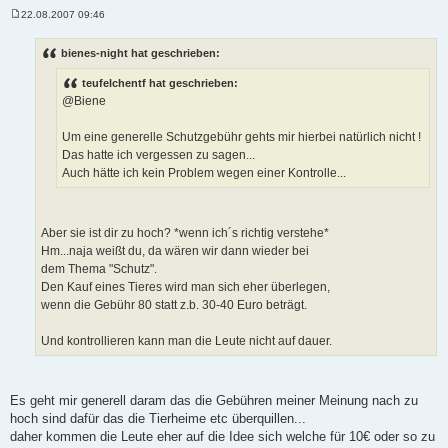
22.08.2007 09:46
B
e
i
bienes-night hat geschrieben:
t
r
teufelchentf hat geschrieben:
a
g
@Biene
Um eine generelle Schutzgebühr gehts mir hierbei natürlich nicht !
Das hatte ich vergessen zu sagen...
Auch hätte ich kein Problem wegen einer Kontrolle...
Aber sie ist dir zu hoch? *wenn ich´s richtig verstehe*
Hm...naja weißt du, da wären wir dann wieder bei
dem Thema "Schutz".
Den Kauf eines Tieres wird man sich eher überlegen,
wenn die Gebühr 80 statt z.b. 30-40 Euro beträgt.
Und kontrollieren kann man die Leute nicht auf dauer.
Es geht mir generell daram das die Gebühren meiner Meinung nach zu
hoch sind dafür das die Tierheime etc überquillen...
daher kommen die Leute eher auf die Idee sich welche für 10€ oder so zu