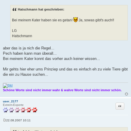
B
e
i
Hatschmann hat geschrieben:
t
r
a
Bei meinem Kater haben sie es getan!
Ja, sowas gibt's auch!!
g
LG
Hatschmann
aber das is ja nich die Regel...
Pech haben kann man überall...
Bei meinem Kater konnt das vorher auch keiner wissen...
Mir gehts hier eher ums Prinziep und das es einfach eh zu viele Tiere gibt
die ein zu Hause suchen...
Schöne Worte sind nicht immer wahr & wahre Worte sind nicht immer schön.
user_2177
Zitat
Extrem-Experte
22.08.2007 10:11
B
e
i