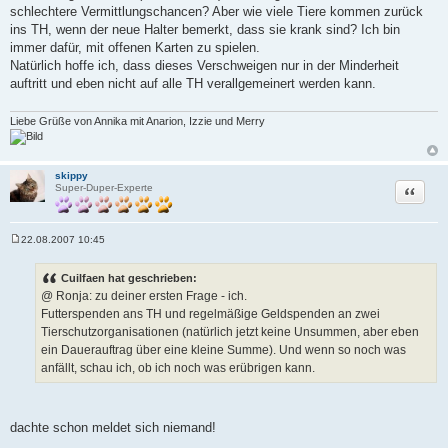
schlechtere Vermittlungschancen? Aber wie viele Tiere kommen zurück
ins TH, wenn der neue Halter bemerkt, dass sie krank sind? Ich bin
immer dafür, mit offenen Karten zu spielen.
Natürlich hoffe ich, dass dieses Verschweigen nur in der Minderheit
auftritt und eben nicht auf alle TH verallgemeinert werden kann.
Liebe Grüße von Annika mit Anarion, Izzie und Merry
skippy
Zitat
Super-Duper-Experte
22.08.2007 10:45
B
e
i
Cuilfaen hat geschrieben:
t
@ Ronja: zu deiner ersten Frage - ich.
r
a
Futterspenden ans TH und regelmäßige Geldspenden an zwei
g
Tierschutzorganisationen (natürlich jetzt keine Unsummen, aber eben
ein Dauerauftrag über eine kleine Summe). Und wenn so noch was
anfällt, schau ich, ob ich noch was erübrigen kann.
dachte schon meldet sich niemand!