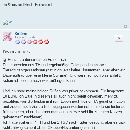
mit Skippy und Kimi im Herzen und
Cuilfaen
Zitat
Extrem-Experte
22.08.2007 10:37
B
e
@ Ronja: zu deiner ersten Frage - ich.
i
Futterspenden ans TH und regelmäßige Geldspenden an zwei
t
r
Tierschutzorganisationen (natürlich jetzt keine Unsummen, aber eben ein
a
Dauerauftrag über eine kleine Summe). Und wenn so noch was anfällt,
g
schau ich, ob ich noch was erübrigen kann.
Und ich habe meine beiden Süßen von privat bekommen. Für insgesamt
10 Euro. Ich wäre in diesem Fall auch nicht bereit gewesen, mehr zu
bezahlen, weil die beiden in ihrem Leben noch keinen TA gesehen hatten
und zudem noch viel zu früh abgegeben wurden (ich musste sie leider so
früh nehmen, aber das kann man auch in "wie seid ihr zu euren Katzen
gekommen" nachlesen).
Ich hatte vorher in 4 TH und bei 2 TSV nach Kitten gesucht, aber es gab
schlichtweg keine (hab im Oktober/November gesucht).