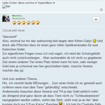
Liebe Grüße- Biene und ihre ♥ Teppichflitzer ♥
Mackica
Zitat
Moderatorin
22.08.2007 09:45
B
e
*dazusenf*
i
Also, erstmal tut mir das wahnsinnig leid wegen dem Kitten Gaby!
Und
t
r
drück alle Pfötchen dass ihr einen ganz tollen Spielkameraden für euer
a
Katerchen findet.
g
Zur eigentlichen Fragen muss ich mal sagen, ich würd die Schutzgebühr
auch nicht zurückverlangen... Aber aushandeln ob ich nicht zu gegebener
Zeit einem anderen Tier einen Platz bieten kann für kein, oder weniger
Geld (wie ja schonmal wer hier geschrieben hatte, manche Vereine
machen das ja).
Und zum anderen Thema...
Hm, ich versteh beide MEinungen... Zum einen finde ich es generell auch
schlimm wenn man über Tiere "geldmäßig" entscheidet.
Andererseits brauchen diese Vereine und TH ja das Geld wirklich mehr
als dringend (mal ganz davon ab dass Tiere nicht zu "Schleuderpreisen"
rausgegeben werden sollten, wohin das führt, sieht man ja an der "aber
kostete doch nur 5 Euro Katze" Banshee
). Ich hab für Charlotte (falls