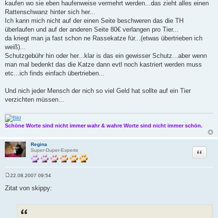
kaufen wo sie eben haufenweise vermehrt werden...das zieht alles einen
Rattenschwanz hinter sich her...
Ich kann mich nicht auf der einen Seite beschweren das die TH
überlaufen und auf der anderen Seite 80€ verlangen pro Tier...
da kriegt man ja fast schon ne Rassekatze für...(etwas übertrieben ich
weiß)...
Schutzgebühr hin oder her...klar is das ein gewisser Schutz...aber wenn
man mal bedenkt das die Katze dann evtl noch kastriert werden muss
etc...ich finds einfach übertrieben...
Und nich jeder Mensch der nich so viel Geld hat sollte auf ein Tier
verzichten müssen...
Schöne Worte sind nicht immer wahr & wahre Worte sind nicht immer schön.
Regina
Zitat
Super-Duper-Experte
22.08.2007 09:54
B
e
Zitat von skippy:
i
t
r
a
g