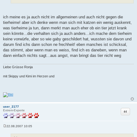
ich meine es ja auch nicht im allgemeinen und auch nicht gegen die
tierheime! aber ich denke wenn man sich mit katzen ein wenig auskennt,
was tierheime ja tun, dann merkt man auch eher ob ein tier jetzt krank
sein könnte...die verhalten sich ja auch anders...ich mache dem tierheim
keine vorwürfe, aber so wie gaby geschildert hat, wussten sie davon und
darum find ichs dann schon ne frechheit! eben manches ist schicksal,
das stimmt, aber wenn man es weiss, find ich es daneben, wenn man
dann einfach nichts sagt...aus angst, man bringt das tier nicht weg
Liebe Grüsse Ronja
mit Skippy und Kimi im Herzen und
user_2177
Zitat
Extrem-Experte
22.08.2007 10:05
B
e
i