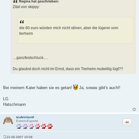
Regina hat geschrieben:
t
Zitat von skippy:
r
a
g
die 80 euro würden mich nicht stören, aber die lügerei vom
tierheim
....ganzfestschluck.....
Du glaubst doch nicht im Ernst, dass ein Tierheim mutwillig lügt??
Bei meinem Kater haben sie es getan!
Ja, sowas gibt's auch!!
LG
Hatschmann
teufelchentf
Zitat
Extrem-Experte
22.08.2007 10:08