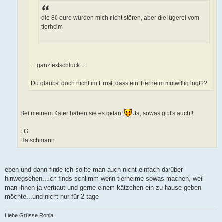
die 80 euro würden mich nicht stören, aber die lügerei vom
tierheim
....ganzfestschluck.....
Du glaubst doch nicht im Ernst, dass ein Tierheim mutwillig lügt??
Bei meinem Kater haben sie es getan!
Ja, sowas gibt's auch!!
LG
Hatschmann
eben und dann finde ich sollte man auch nicht einfach darüber
hinwegsehen...ich finds schlimm wenn tierheime sowas machen, weil
man ihnen ja vertraut und gerne einem kätzchen ein zu hause geben
möchte...und nicht nur für 2 tage
Liebe Grüsse Ronja