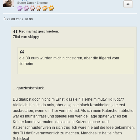
Zitat
Super-Duper-Experte
22.08.2007 10:00
B
e
i
Regina hat geschrieben:
t
Zitat von skippy:
r
a
g
die 80 euro würden mich nicht stören, aber die lügerei vom
tierheim
....ganzfestschluck.....
Du glaubst doch nicht im Ernst, dass ein Tierheim mutwillig lügt??
Vielleicht bin ich da naiv, aber es gibt einfach Krankheiten, die erst
ausbrechen, wenn ein Tier vermittelt ist. Als ich mein Katerchen abholte,
war es munter, frass und spielte! Nur wenige Tage später war es tot!
Keiner konnte vermuten, dass es die Katzenseuche- und
Katzenschnupfenviren in sich trug. Ich wäre nie auf die Idee gekommen,
das TH dafür verantwortlich zu machen. Manches ist halt einfach
Schicksal.