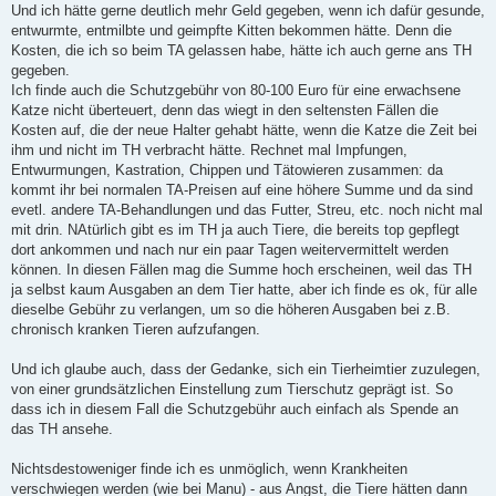
Und ich hätte gerne deutlich mehr Geld gegeben, wenn ich dafür gesunde,
entwurmte, entmilbte und geimpfte Kitten bekommen hätte. Denn die
Kosten, die ich so beim TA gelassen habe, hätte ich auch gerne ans TH
gegeben.
Ich finde auch die Schutzgebühr von 80-100 Euro für eine erwachsene
Katze nicht überteuert, denn das wiegt in den seltensten Fällen die
Kosten auf, die der neue Halter gehabt hätte, wenn die Katze die Zeit bei
ihm und nicht im TH verbracht hätte. Rechnet mal Impfungen,
Entwurmungen, Kastration, Chippen und Tätowieren zusammen: da
kommt ihr bei normalen TA-Preisen auf eine höhere Summe und da sind
evetl. andere TA-Behandlungen und das Futter, Streu, etc. noch nicht mal
mit drin. NAtürlich gibt es im TH ja auch Tiere, die bereits top gepflegt
dort ankommen und nach nur ein paar Tagen weitervermittelt werden
können. In diesen Fällen mag die Summe hoch erscheinen, weil das TH
ja selbst kaum Ausgaben an dem Tier hatte, aber ich finde es ok, für alle
dieselbe Gebühr zu verlangen, um so die höheren Ausgaben bei z.B.
chronisch kranken Tieren aufzufangen.
Und ich glaube auch, dass der Gedanke, sich ein Tierheimtier zuzulegen,
von einer grundsätzlichen Einstellung zum Tierschutz geprägt ist. So
dass ich in diesem Fall die Schutzgebühr auch einfach als Spende an
das TH ansehe.
Nichtsdestoweniger finde ich es unmöglich, wenn Krankheiten
verschwiegen werden (wie bei Manu) - aus Angst, die Tiere hätten dann