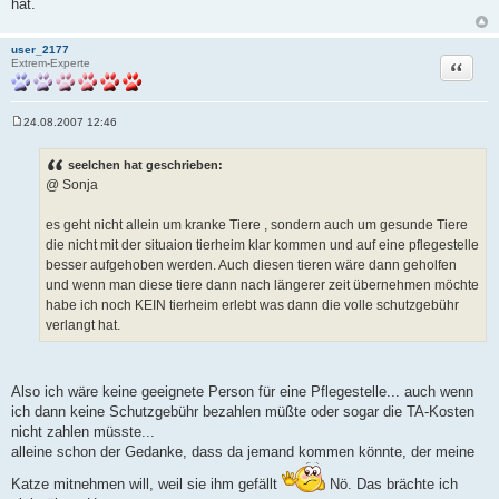
hat.
user_2177
Zitat
Extrem-Experte
24.08.2007 12:46
B
e
i
seelchen hat geschrieben:
t
@ Sonja
r
a
g
es geht nicht allein um kranke Tiere , sondern auch um gesunde Tiere
die nicht mit der situaion tierheim klar kommen und auf eine pflegestelle
besser aufgehoben werden. Auch diesen tieren wäre dann geholfen
und wenn man diese tiere dann nach längerer zeit übernehmen möchte
habe ich noch KEIN tierheim erlebt was dann die volle schutzgebühr
verlangt hat.
Also ich wäre keine geeignete Person für eine Pflegestelle... auch wenn
ich dann keine Schutzgebühr bezahlen müßte oder sogar die TA-Kosten
nicht zahlen müsste...
alleine schon der Gedanke, dass da jemand kommen könnte, der meine
Katze mitnehmen will, weil sie ihm gefällt
Nö. Das brächte ich