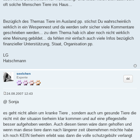
oft solche Menschen Tiere ins Haus...
Bezüglich des Themas Tiere im Ausland pp. stichst Du wahrscheinlich
wirklich in ein Wespennest und da werden sehr sicher viele Kommentare
geschrieben werden... zu dem Thema hab ich aber noch nicht wirklich
eine Meinung gebildet... da fehlen mir einfach auch viele Infos bezüglich
finanzieller Unterstützung, Staat, Organisation pp.
LG
Hatschmann
seelchen
Zitat
Experte
24.08.2007 12:43
B
e
@ Sonja
i
t
r
es geht nicht allein um kranke Tiere , sondern auch um gesunde Tiere die
a
nicht mit der situaion tierheim klar kommen und auf eine pflegestelle
g
besser aufgehoben werden. Auch diesen tieren wäre dann geholfen und
wenn man diese tiere dann nach längerer zeit übernehmen möchte habe
ich noch KEIN tierheim erlebt was dann die volle schutzgebühr verlangt