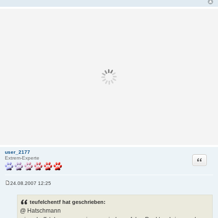
user_2177
Zitat
Extrem-Experte
24.08.2007 12:25
B
e
i
teufelchentf hat geschrieben:
t
@ Hatschmann
r
a