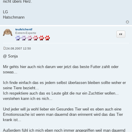
nicht übers Herz.
LG
Hatschmann
teufelchentf
Zitat
Extrem-Experte
24.08.2007 12:50
B
e
@ Sonja
i
t
r
Mir gehts hier auch nich darum wer jetzt das beste Futter zahlt oder
a
sowas...
g
Ich finde einfach das es jedem selbst überlassen bleiben sollte woher er
seine Tiere bezieht...
Ich respektiere auch das es Leute gibt die nur ein Zuchttier wollen...
verstehen kann ich es nich...
Und jeder will ja wohl lieber ein Gesundes Tier weil es eben auch eine
Emotionssache ist wenn man dauernd dran erinnernt wird das das Tier
krank ist...
Außerdem fühl ich mich eben noch immer angegriffen weil man dauernd