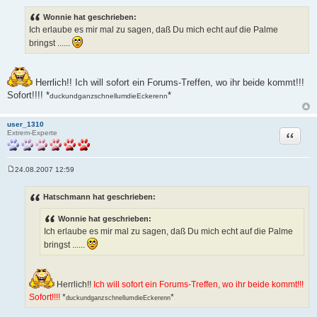
e
i
Wonnie hat geschrieben:
t
Ich erlaube es mir mal zu sagen, daß Du mich echt auf die Palme
r
a
bringst ......
g
Herrlich!! Ich will sofort ein Forums-Treffen, wo ihr beide kommt!!!
Sofort!!!! *
*
duckundganzschnellumdieEckerenn
user_1310
Zitat
Extrem-Experte
24.08.2007 12:59
B
e
i
Hatschmann hat geschrieben:
t
r
Wonnie hat geschrieben:
a
g
Ich erlaube es mir mal zu sagen, daß Du mich echt auf die Palme
bringst ......
Herrlich!!
Ich will sofort ein Forums-Treffen, wo ihr beide kommt!!!
Sofort!!!!
*
*
duckundganzschnellumdieEckerenn