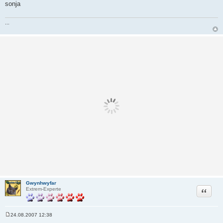
sonja
...
Gwynhwyfar
Zitat
Extrem-Experte
24.08.2007 12:38
B