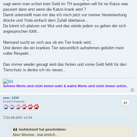
sagt wenn man schon kein Geld im TH ausgeben will für ne Katze was
passiert dann erst wenn die Katze krank wird ?
Damit unterstellt man mir das ich mich jetzt vor meiner Verantwortung
drücke und Yoda einfach dem Zufall überlasse...
Da könnt ich platzen vor Wut und das würde jedem so gehen der sich
angesprochen fühlt...
Niemand sucht es sich aus ob ein Tier krank wird...
Und denen die ein krankes Tier wissentlich aufnehmen gebührt mein
voller Respekt...
Das immer wieder gesagt wird das hinten und vorne Geld fehlt für den
Tierschutz is denke ich nix neues...
Schöne Worte sind nicht immer wahr & wahre Worte sind nicht immer schön.
user_1310
Zitat
Extrem-Experte
24.08.2007 12:54
B
e
i
teufelchentf hat geschrieben:
t
Aber Wonnie...mal ehrlich...
r