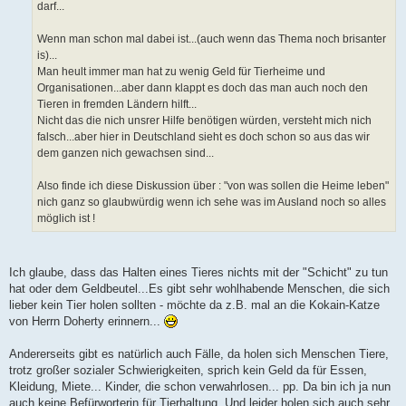
darf...
Wenn man schon mal dabei ist...(auch wenn das Thema noch brisanter
is)...
Man heult immer man hat zu wenig Geld für Tierheime und
Organisationen...aber dann klappt es doch das man auch noch den
Tieren in fremden Ländern hilft...
Nicht das die nich unsrer Hilfe benötigen würden, versteht mich nich
falsch...aber hier in Deutschland sieht es doch schon so aus das wir
dem ganzen nich gewachsen sind...
Also finde ich diese Diskussion über : "von was sollen die Heime leben"
nich ganz so glaubwürdig wenn ich sehe was im Ausland noch so alles
möglich ist !
Ich glaube, dass das Halten eines Tieres nichts mit der "Schicht" zu tun
hat oder dem Geldbeutel...Es gibt sehr wohlhabende Menschen, die sich
lieber kein Tier holen sollten - möchte da z.B. mal an die Kokain-Katze
von Herrn Doherty erinnern...
Andererseits gibt es natürlich auch Fälle, da holen sich Menschen Tiere,
trotz großer sozialer Schwierigkeiten, sprich kein Geld da für Essen,
Kleidung, Miete... Kinder, die schon verwahrlosen... pp. Da bin ich ja nun
auch keine Befürworterin für Tierhaltung. Und leider holen sich auch sehr