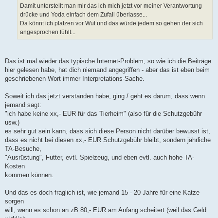
Damit unterstellt man mir das ich mich jetzt vor meiner Verantwortung
drücke und Yoda einfach dem Zufall überlasse...
Da könnt ich platzen vor Wut und das würde jedem so gehen der sich
angesprochen fühlt...
Das ist mal wieder das typische Internet-Problem, so wie ich die Beiträge
hier gelesen habe, hat dich niemand angegriffen - aber das ist eben beim
geschriebenen Wort immer Interpretations-Sache.
Soweit ich das jetzt verstanden habe, ging / geht es darum, dass wenn
jemand sagt:
"ich habe keine xx,- EUR für das Tierheim" (also für die Schutzgebühr
usw.)
es sehr gut sein kann, dass sich diese Person nicht darüber bewusst ist,
dass es nicht bei diesen xx,- EUR Schutzgebühr bleibt, sondern jährliche
TA-Besuche,
"Ausrüstung", Futter, evtl. Spielzeug, und eben evtl. auch hohe TA-
Kosten
kommen können.
Und das es doch fraglich ist, wie jemand 15 - 20 Jahre für eine Katze
sorgen
will, wenn es schon an zB 80,- EUR am Anfang scheitert (weil das Geld