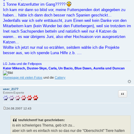
1 Tonne Katzenfutter im Gang?????
Ich kam mir dann so blöd vor, meine Futterspenden dort abgegeben zu
haben... hätte ich dann doch besser nach Spanien geschickt...
Jedenfalls war ich sehr enttäuscht, zum Einen weil kein Danke von den
Mitarbeitern kam (kein Wunder bei den Futterbergen), weil sie trotzdem im
Inet nach Sachspenden betteln und natürlich weil nur 4 Katzen da
waren... es war übrigens Juni, also eher Hochsaison von ausgesetzten
Katzen...
Wollte ich jetzt nur mal so erzählen, seitdem wähle ich die Projekte
besser aus, wo ich spende Luna Hilfe z.b. ....
LG Jutta und die Fellpopos
Kater Mikesch, Dustee-Skye, Carla, Un Bacio, Blue Dawn, Aurelia und Duncan
Homepage mit vielen Fotos
und die
Cattery
user_2177
Zitat
Extrem-Experte
24.08.2007 12:43
B
e
i
teufelchentf hat geschrieben:
t
is ein schwieriges Thema, geb ich zu...
r
a
aber ich seh es einfach nich so das nur die "Oberschicht" Tiere halten
g