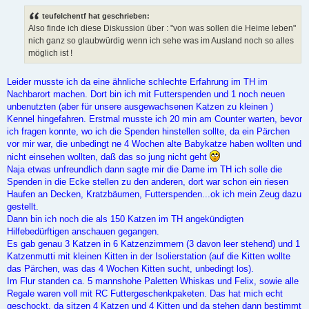
e
i
teufelchentf hat geschrieben:
t
Also finde ich diese Diskussion über : "von was sollen die Heime leben"
r
a
nich ganz so glaubwürdig wenn ich sehe was im Ausland noch so alles
g
möglich ist !
Leider musste ich da eine ähnliche schlechte Erfahrung im TH im
Nachbarort machen. Dort bin ich mit Futterspenden und 1 noch neuen
unbenutzten (aber für unsere ausgewachsenen Katzen zu kleinen )
Kennel hingefahren. Erstmal musste ich 20 min am Counter warten, bevor
ich fragen konnte, wo ich die Spenden hinstellen sollte, da ein Pärchen
vor mir war, die unbedingt ne 4 Wochen alte Babykatze haben wollten und
nicht einsehen wollten, daß das so jung nicht geht
Naja etwas unfreundlich dann sagte mir die Dame im TH ich solle die
Spenden in die Ecke stellen zu den anderen, dort war schon ein riesen
Haufen an Decken, Kratzbäumen, Futterspenden...ok ich mein Zeug dazu
gestellt.
Dann bin ich noch die als 150 Katzen im TH angekündigten
Hilfebedürftigen anschauen gegangen.
Es gab genau 3 Katzen in 6 Katzenzimmern (3 davon leer stehend) und 1
Katzenmutti mit kleinen Kitten in der Isolierstation (auf die Kitten wollte
das Pärchen, was das 4 Wochen Kitten sucht, unbedingt los).
Im Flur standen ca. 5 mannshohe Paletten Whiskas und Felix, sowie alle
Regale waren voll mit RC Futtergeschenkpaketen. Das hat mich echt
geschockt, da sitzen 4 Katzen und 4 Kitten und da stehen dann bestimmt