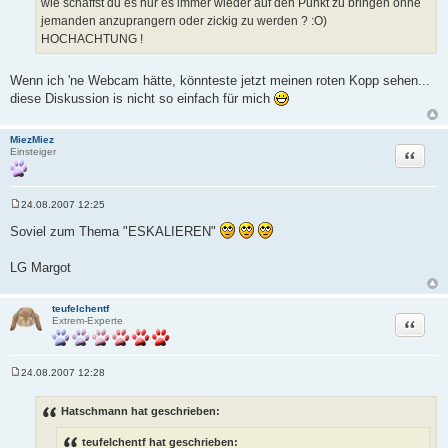
wie schaffst du es nur es immer wieder auf den Punkt zu bringen ohne
g
jemanden anzuprangern oder zickig zu werden ? :O)
HOCHACHTUNG !
Wenn ich 'ne Webcam hätte, könnteste jetzt meinen roten Kopp sehen...
diese Diskussion is nicht so einfach für mich
MiezMiez
Zitat
Einsteiger
24.08.2007 12:25
B
e
Soviel zum Thema "ESKALIEREN"
i
t
r
LG Margot
a
g
teufelchentf
Zitat
Extrem-Experte
24.08.2007 12:28
B
e
i
Hatschmann hat geschrieben:
t
r
teufelchentf hat geschrieben:
a