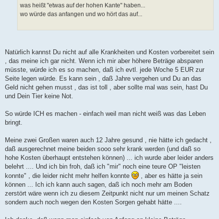
a
was heißt "etwas auf der hohen Kante" haben...
g
wo würde das anfangen und wo hört das auf...
Natürlich kannst Du nicht auf alle Krankheiten und Kosten vorbereitet sein
, das meine ich gar nicht. Wenn ich mir aber höhere Beträge absparen
müsste, würde ich es so machen, daß ich evtl. jede Woche 5 EUR zur
Seite legen würde. Es kann sein , daß Jahre vergehen und Du an das
Geld nicht gehen musst , das ist toll , aber sollte mal was sein, hast Du
und Dein Tier keine Not.
So würde ICH es machen - einfach weil man nicht weiß was das Leben
bringt.
Meine zwei Großen waren auch 12 Jahre gesund , nie hätte ich gedacht ,
daß ausgerechnet meine beiden sooo sehr krank werden (und daß so
hohe Kosten überhaupt entstehen können) ... ich wurde aber leider anders
belehrt .... Und ich bin froh, daß ich "mir" noch eine teure OP "leisten
konnte" , die leider nicht mehr helfen konnte
, aber es hätte ja sein
können ... Ich ich kann auch sagen, daß ich noch mehr am Boden
zerstört wäre wenn ich zu diesem Zeitpunkt nicht nur um meinen Schatz
sondern auch noch wegen den Kosten Sorgen gehabt hätte ....