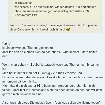
g
@ Hatschmann
wie schaffst du es nur es immer wieder auf den Punkt zu bringen
ohne jemanden anzuprangern oder zickig zu werden ? :O)
HOCHACHTUNG !
Wenn ich 'ne Webcam hätte, könnteste jetzt meinen roten Kopp sehen...
diese Diskussion is nicht so einfach für mich
*grins*
is ein schwieriges Thema, geb ich zu...
aber ich seh es einfach nich so das nur die "Oberschicht" Tiere halten
darf...
Wenn man schon mal dabei ist...(auch wenn das Thema noch brisanter
is)...
Man heult immer man hat zu wenig Geld für Tierheime und
Organisationen...aber dann klappt es doch das man auch noch den Tieren
in fremden Ländern hilft...
Nicht das die nich unsrer Hilfe benötigen würden, versteht mich nich
falsch...aber hier in Deutschland sieht es doch schon so aus das wir dem
ganzen nich gewachsen sind...
Also finde ich diese Diskussion über : "von was sollen die Heime leben"