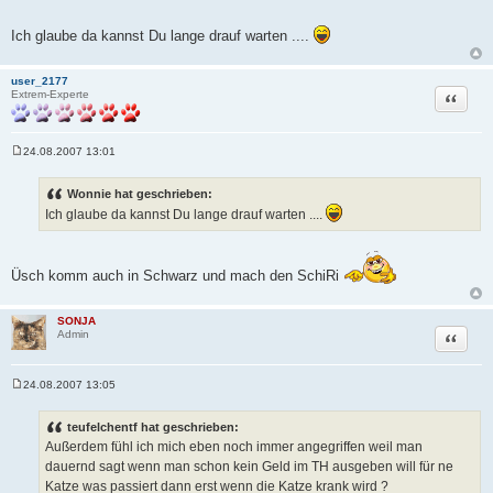
Ich glaube da kannst Du lange drauf warten ....
user_2177
Zitat
Extrem-Experte
24.08.2007 13:01
B
e
i
Wonnie hat geschrieben:
t
Ich glaube da kannst Du lange drauf warten ....
r
a
g
Üsch komm auch in Schwarz und mach den SchiRi
SONJA
Zitat
Admin
24.08.2007 13:05
B
e
i
teufelchentf hat geschrieben:
t
Außerdem fühl ich mich eben noch immer angegriffen weil man
r
a
dauernd sagt wenn man schon kein Geld im TH ausgeben will für ne
g
Katze was passiert dann erst wenn die Katze krank wird ?