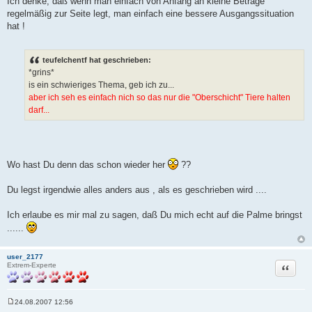
Ich denke, daß wenn man einfach von Anfang an kleine Beträge
regelmäßig zur Seite legt, man einfach eine bessere Ausgangssituation
hat !
teufelchentf hat geschrieben:
*grins*
is ein schwieriges Thema, geb ich zu...
aber ich seh es einfach nich so das nur die "Oberschicht" Tiere halten
darf...
Wo hast Du denn das schon wieder her
??
Du legst irgendwie alles anders aus , als es geschrieben wird ....
Ich erlaube es mir mal zu sagen, daß Du mich echt auf die Palme bringst
......
user_2177
Zitat
Extrem-Experte
24.08.2007 12:56
B