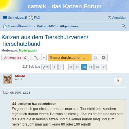
cattalk - das Katzen-Forum
Schnellzugriff
FAQ
Anmelden
Foren-Übersicht
Katzen-ABC
Allgemeines
uc
Katzen aus dem Tierschutzverien/
he
Tierschutzbund
Moderator:
Moderator/in
Antworten
215 Beiträge
1
…
11
12
13
14
15
SONJA
Zitat
Admin
24.08.2007 12:23
B
e
i
seelchen hat geschrieben:
t
Es geht doch gar nicht darum das man sein Tier nicht liebt sondern
r
a
eigentlich darum einem Tier was es nicht gut hat zu helfen und das sind
g
die Tiere die in heimen sitzen und die keiner haben mag und zum
helfen braucht man auch keine 80 oder 100 euro!!!