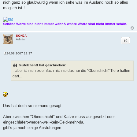
nich ganz so glaubwürdig wenn ich sehe was im Ausland noch so alles
möglich ist !
Schöne Worte sind nicht immer wahr & wahre Worte sind nicht immer schön.
SONJA
Zitat
Admin
24.08.2007 12:37
B
e
i
teufelchentf hat geschrieben:
t
...aber ich seh es einfach nich so das nur die "Oberschicht" Tiere halten
r
a
darf...
g
Das hat doch so niemand gesagt.
Aber zwischen "Oberschicht" und Katze-muss-ausgesetzt-oder-
eingeschläfert-werden-weil-kein-Geld-mehr-da,
gibt's ja noch einige Abstufungen.