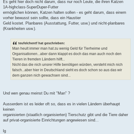
Es geht hier doch nicht darum, dass nur noch Leute, die ihren Katzen
1A-highclass-SuperDuper-Futter
ermöglichen können, Katzen halten sollen - es geht darum, dass einem
vorher bewusst sein sollte, dass ein Haustier
Geld kostet. Planbares (Ausstattung, Futter, usw.) und nicht-planbares
(Krankheiten usw.).
teufelchentf hat geschrieben:
Man heult immer man hat zu wenig Geld für Tierheime und
Organisationen...aber dann klappt es doch das man auch noch den
Tieren in fremden Ländern hilft...
Nicht das die nich unsrer Hilfe benötigen würden, versteht mich nich
falsch...aber hier in Deutschland sieht es doch schon so aus das wir
dem ganzen nich gewachsen sind...
Und wen genau meinst Du mit "Man" ?
Ausserdem ist es leider oft so, dass es in vielen Ländern überhaupt
keinen
organisierten (staatlich organisierten) Tierschutz gibt und die Tiere daher
auf privat-organisierte Einrichtungen angewiesen sind...
lg