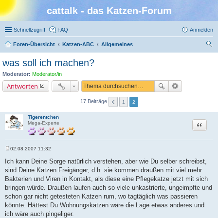
cattalk - das Katzen-Forum
Schnellzugriff
FAQ
Anmelden
Foren-Übersicht
Katzen-ABC
Allgemeines
uc
was soll ich machen?
he
Moderator:
Moderator/in
Antworten
17 Beiträge
1
2
Tigerentchen
Zitat
Mega-Experte
02.08.2007 11:32
B
e
Ich kann Deine Sorge natürlich verstehen, aber wie Du selber schreibst,
i
sind Deine Katzen Freigänger, d.h. sie kommen draußen mit viel mehr
t
r
Bakterien und Viren in Kontakt, als diese eine Pflegekatze jetzt mit sich
a
bringen würde. Draußen laufen auch so viele unkastrierte, ungeimpfte und
g
schon gar nicht getesteten Katzen rum, wo tagtäglich was passieren
könnte. Hättest Du Wohnungskatzen wäre die Lage etwas anderes und
ich wäre auch pingeliger.