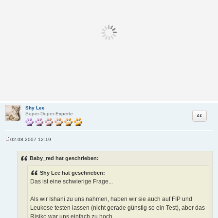
Shy Lee
Zitat
Super-Duper-Experte
02.08.2007 12:19
B
e
i
Baby_red hat geschrieben:
t
r
Shy Lee hat geschrieben:
a
g
Das ist eine schwierige Frage...
Als wir Ishani zu uns nahmen, haben wir sie auch auf FIP und
Leukose testen lassen (nicht gerade günstig so ein Test), aber das
Risiko war uns einfach zu hoch.