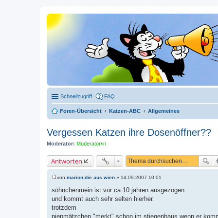
Schnellzugriff
FAQ
Foren-Übersicht
Katzen-ABC
Allgemeines
Vergessen Katzen ihre Dosenöffner??
Moderator:
Moderator/in
Antworten
von
marion,die aus wien
»
14.09.2007 10:01
B
e
söhnchenmein ist vor ca 10 jahren ausgezogen
i
und kommt auch sehr selten hierher.
t
r
trotzdem
a
piepmätzchen "merkt" schon im stiegenhaus,wenn er kom
g