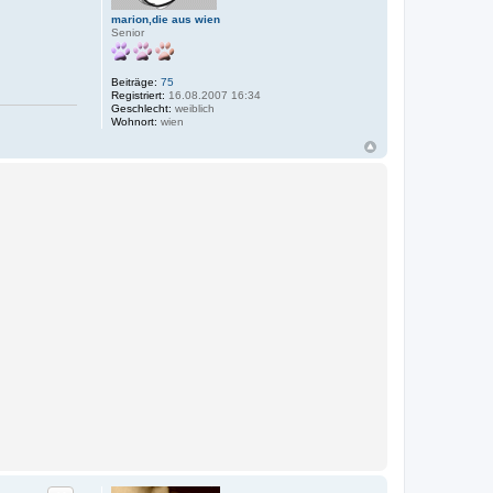
marion,die aus wien
Senior
Beiträge:
75
Registriert:
16.08.2007 16:34
Geschlecht:
weiblich
Wohnort:
wien