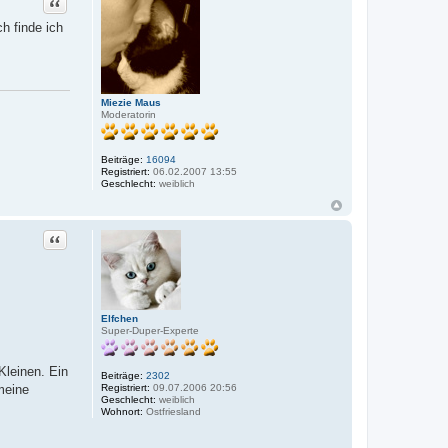
Zitat
h finde ich
Miezie Maus
Moderatorin
Beiträge:
16094
Registriert:
06.02.2007 13:55
Geschlecht:
weiblich
Zitat
Elfchen
Super-Duper-Experte
Kleinen. Ein
Beiträge:
2302
meine
Registriert:
09.07.2006 20:56
Geschlecht:
weiblich
Wohnort:
Ostfriesland