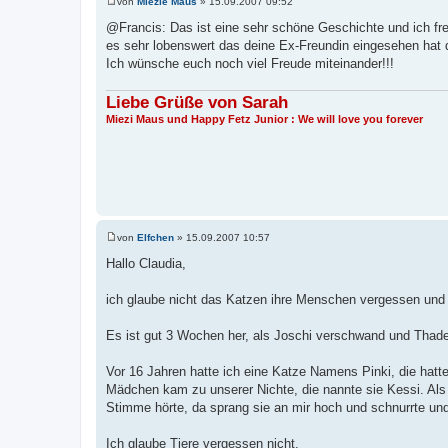
von
Miezie Maus
»
15.09.2007 09:52
B
e
@Francis: Das ist eine sehr schöne Geschichte und ich fr
i
es sehr lobenswert das deine Ex-Freundin eingesehen hat d
t
r
Ich wünsche euch noch viel Freude miteinander!!!
a
g
Liebe Grüße von Sarah
Miezi Maus und Happy Fetz Junior : We will love you forever
von
Elfchen
»
15.09.2007 10:57
B
e
Hallo Claudia,
i
t
r
ich glaube nicht das Katzen ihre Menschen vergessen und
a
g
Es ist gut 3 Wochen her, als Joschi verschwand und Thad
Vor 16 Jahren hatte ich eine Katze Namens Pinki, die hatte
Mädchen kam zu unserer Nichte, die nannte sie Kessi. Al
Stimme hörte, da sprang sie an mir hoch und schnurrte und
Ich glaube Tiere vergessen nicht.