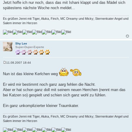
Jetzt hoffe ich nur noch, dass das mit Ishani klappt und das Mädel sich
spätestens nächste Woche noch meldet...
Es grüßen Jenni mit Tiger, Aluka, Finch, MC Dreamy und Micky; Sternenkater Angel und
Salem immer im Herzen
Shy Lee
Super-Duper-Experte
11.08.2007 18:44
B
e
i
Nun ist das kleine Kerlchen weg
t
r
a
Er wird mir bestimmt noch ganz aarg fehlen die Nacht.
g
Aber er hat schon ganz doll mit seinem neuen Herrchen (nennt man das
bei Katzen so) gespielt und schien sich ganz wohl zu fühlen.
Ein ganz unkomplizierter kleiner Traumkater.
Es grüßen Jenni mit Tiger, Aluka, Finch, MC Dreamy und Micky; Sternenkater Angel und
Salem immer im Herzen