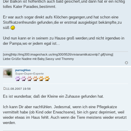
Der Balkon ist hoffentlich auch bald gesichert,und dann hat er ein richtig
tolles Kater Paradies,bestimmt.
Er war auch sogar direkt aufs Klöchen gegangen,und hat schon eine
Stoffkatzenfreundin gefunden,die er erstmal ausgiebigst bekämpfte,zu
süß
Und nun kann er in seinem zu Hause groß werden,und nicht irgendwo in
der Pampa,wo er jedem egal ist...
[simg]http://img300.imageshack.us/img300/9526/vivianamitkatzenlp7.gif[/simg]
Liebe Grüße Nadine mit Baby,Sassy und Thommy
purraghlas
Super-Duper-Experte
11.08.2007 19:58
B
e
Es ist wunderbar, daß der Kleine ein Zuhause gefunden hat.
i
t
r
Ich kann Dir aber nachfühlen. Jedesmal, wenn ich eine Pflegekatze
a
vermittelt habe (ob Kind oder Erwachsene), bin ich ganz deprimiert, weil
g
wieder etwas im Haus fehlt. Auch wenn die Tiere meistens wieder ersetzt
werden.