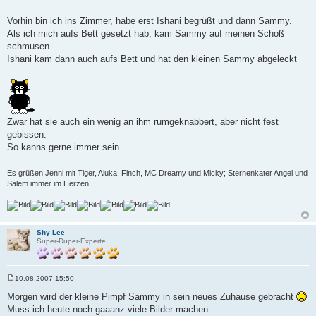
Vorhin bin ich ins Zimmer, habe erst Ishani begrüßt und dann Sammy.
Als ich mich aufs Bett gesetzt hab, kam Sammy auf meinen Schoß
schmusen.
Ishani kam dann auch aufs Bett und hat den kleinen Sammy abgeleckt
Zwar hat sie auch ein wenig an ihm rumgeknabbert, aber nicht fest
gebissen.
So kanns gerne immer sein.
Es grüßen Jenni mit Tiger, Aluka, Finch, MC Dreamy und Micky; Sternenkater Angel und
Salem immer im Herzen
Shy Lee
Super-Duper-Experte
10.08.2007 15:50
B
e
Morgen wird der kleine Pimpf Sammy in sein neues Zuhause gebracht
i
Muss ich heute noch gaaanz viele Bilder machen...
t