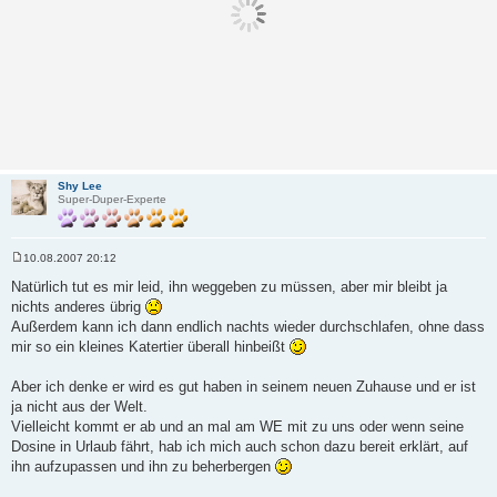
Shy Lee
Super-Duper-Experte
10.08.2007 20:12
B
e
Natürlich tut es mir leid, ihn weggeben zu müssen, aber mir bleibt ja
i
nichts anderes übrig
t
r
Außerdem kann ich dann endlich nachts wieder durchschlafen, ohne dass
a
mir so ein kleines Katertier überall hinbeißt
g
Aber ich denke er wird es gut haben in seinem neuen Zuhause und er ist
ja nicht aus der Welt.
Vielleicht kommt er ab und an mal am WE mit zu uns oder wenn seine
Dosine in Urlaub fährt, hab ich mich auch schon dazu bereit erklärt, auf
ihn aufzupassen und ihn zu beherbergen