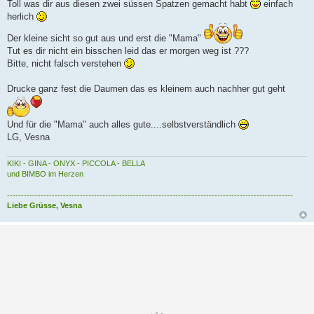
r
Toll was dir aus diesen zwei süssen Spatzen gemacht habt
einfach
a
herlich
g
Der kleine sicht so gut aus und erst die "Mama"
Tut es dir nicht ein bisschen leid das er morgen weg ist ???
Bitte, nicht falsch verstehen
Drucke ganz fest die Daumen das es kleinem auch nachher gut geht
Und für die "Mama" auch alles gute....selbstverständlich
LG, Vesna
KIKI - GINA - ONYX - PICCOLA - BELLA
und BIMBO im Herzen
------------------------------------------------------------------------------------------------------
Liebe Grüsse, Vesna