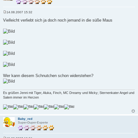
14.08.2007 15:32
B
e
Vielleicht verliebt sich ja doch noch jemand in die süße Maus
i
t
r
a
g
Wer kann diesem Schnutchen schon widerstehen?
Es grüßen Jenni mit Tiger, Aluka, Finch, MC Dreamy und Micky; Sternenkater Angel und
Salem immer im Herzen
Baby_red
Super-Duper-Experte