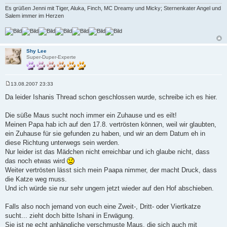
Es grüßen Jenni mit Tiger, Aluka, Finch, MC Dreamy und Micky; Sternenkater Angel und
Salem immer im Herzen
Shy Lee
Super-Duper-Experte
13.08.2007 23:33
B
e
Da leider Ishanis Thread schon geschlossen wurde, schreibe ich es hier.
i
t
r
Die süße Maus sucht noch immer ein Zuhause und es eilt!
a
Meinen Papa hab ich auf den 17.8. vertrösten können, weil wir glaubten,
g
ein Zuhause für sie gefunden zu haben, und wir an dem Datum eh in
diese Richtung unterwegs sein werden.
Nur leider ist das Mädchen nicht erreichbar und ich glaube nicht, dass
das noch etwas wird
Weiter vertrösten lässt sich mein Paapa nimmer, der macht Druck, dass
die Katze weg muss.
Und ich würde sie nur sehr ungern jetzt wieder auf den Hof abschieben.
Falls also noch jemand von euch eine Zweit-, Dritt- oder Viertkatze
sucht... zieht doch bitte Ishani in Erwägung.
Sie ist ne echt anhängliche verschmuste Maus, die sich auch mit