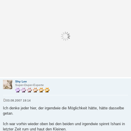
Shy Lee
Super-Duper-Experte
03.08.2007 19:14
B
e
Ich denke jeder hier, der irgendwie die Möglichkeit hätte, hätte dasselbe
i
getan.
t
r
a
Ich war vorhin wieder oben bei den beiden und irgendwie spinnt Ishani in
g
letzter Zeit rum und haut den Kleinen.