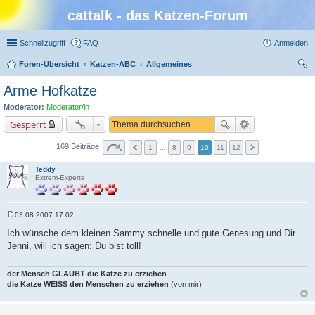
cattalk - das Katzen-Forum
Schnellzugriff
FAQ
Anmelden
Foren-Übersicht
Katzen-ABC
Allgemeines
uc
Arme Hofkatze
he
Moderator:
Moderator/in
Gesperrt
169 Beiträge
1
…
8
9
10
11
12
Teddy
Extrem-Experte
03.08.2007 17:02
B
e
Ich wünsche dem kleinen Sammy schnelle und gute Genesung und Dir
i
Jenni, will ich sagen: Du bist toll!
t
r
a
g
der Mensch GLAUBT die Katze zu erziehen
die Katze WEISS den Menschen zu erziehen
(von mir)