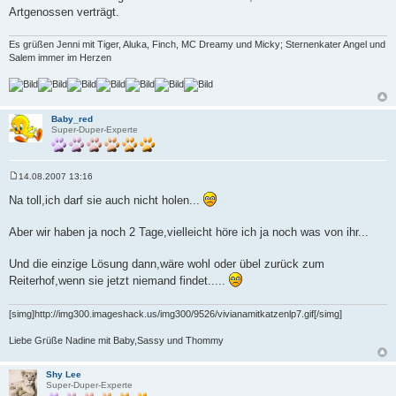
Artgenossen verträgt.
Es grüßen Jenni mit Tiger, Aluka, Finch, MC Dreamy und Micky; Sternenkater Angel und
Salem immer im Herzen
Baby_red
Super-Duper-Experte
14.08.2007 13:16
B
e
Na toll,ich darf sie auch nicht holen...
i
t
r
Aber wir haben ja noch 2 Tage,vielleicht höre ich ja noch was von ihr...
a
g
Und die einzige Lösung dann,wäre wohl oder übel zurück zum
Reiterhof,wenn sie jetzt niemand findet.....
[simg]http://img300.imageshack.us/img300/9526/vivianamitkatzenlp7.gif[/simg]
Liebe Grüße Nadine mit Baby,Sassy und Thommy
Shy Lee
Super-Duper-Experte