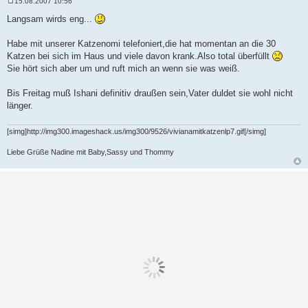
15.08.2007 10:56
B
e
Langsam wirds eng...
i
t
r
Habe mit unserer Katzenomi telefoniert,die hat momentan an die 30
a
Katzen bei sich im Haus und viele davon krank.Also total überfüllt
g
Sie hört sich aber um und ruft mich an wenn sie was weiß.
Bis Freitag muß Ishani definitiv draußen sein,Vater duldet sie wohl nicht
länger.
[simg]http://img300.imageshack.us/img300/9526/vivianamitkatzenlp7.gif[/simg]
Liebe Grüße Nadine mit Baby,Sassy und Thommy