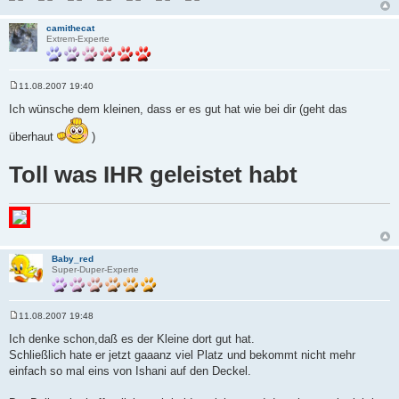
camithecat
Extrem-Experte
11.08.2007 19:40
B
e
Ich wünsche dem kleinen, dass er es gut hat wie bei dir (geht das
i
t
überhaut
)
r
a
g
Toll was IHR geleistet habt
Baby_red
Super-Duper-Experte
11.08.2007 19:48
B
e
Ich denke schon,daß es der Kleine dort gut hat.
i
Schließlich hate er jetzt gaaanz viel Platz und bekommt nicht mehr
t
r
einfach so mal eins von Ishani auf den Deckel.
a
g