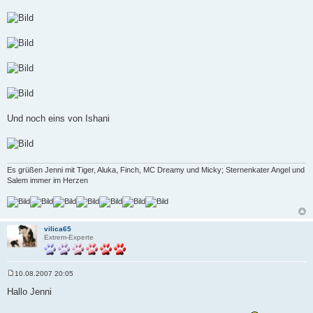
r
a
g
Und noch eins von Ishani
Es grüßen Jenni mit Tiger, Aluka, Finch, MC Dreamy und Micky; Sternenkater Angel und
Salem immer im Herzen
vilica65
Extrem-Experte
10.08.2007 20:05
B
e
Hallo Jenni
i
t