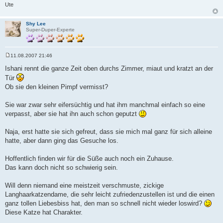
Ute
Shy Lee
Super-Duper-Experte
11.08.2007 21:46
B
e
Ishani rennt die ganze Zeit oben durchs Zimmer, miaut und kratzt an der
i
Tür
t
r
Ob sie den kleinen Pimpf vermisst?
a
g
Sie war zwar sehr eifersüchtig und hat ihm manchmal einfach so eine
verpasst, aber sie hat ihn auch schon geputzt
Naja, erst hatte sie sich gefreut, dass sie mich mal ganz für sich alleine
hatte, aber dann ging das Gesuche los.
Hoffentlich finden wir für die Süße auch noch ein Zuhause.
Das kann doch nicht so schwierig sein.
Will denn niemand eine meistzeit verschmuste, zickige
Langhaarkatzendame, die sehr leicht zufriedenzustellen ist und die einen
ganz tollen Liebesbiss hat, den man so schnell nicht wieder loswird?
Diese Katze hat Charakter.