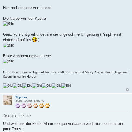
r
a
Hier mal ein paar von Ishani:
g
Die Narbe von der Kastra
Ganz vorsichtig erkundet sie die ungewohnte Umgebung (Pimpf rennt
einfach drauf los
)
Erste Annäherungsversuche
Es grüßen Jenni mit Tiger, Aluka, Finch, MC Dreamy und Micky; Sternenkater Angel und
Salem immer im Herzen
Shy Lee
Super-Duper-Experte
10.08.2007 19:57
B
e
Und weil uns der kleine Mann morgen verlassen wird, hier nochmal ein
i
paar Fotos:
t