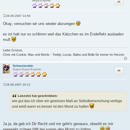
Zitat
Mega-Experte
29.06.2007 14:50
B
e
Okay, versuchen wir uns wieder abzuregen
i
t
r
es ist halt nur so schlimm weil das Kätzchen es im Endeffekt ausbaden
a
muß
g
Liebe Grüsse,
Chris mit Cookie, Max und Moritz - Teddy, Lucas, Balou und Bolle für immer im Herzen
Schneckenbär
Zitat
Super-Duper-Experte
29.06.2007 20:11
B
e
i
Lanzelot hat geschrieben:
t
wie gut das ich über ein gewisses Maß an Selbstbeherschung verfüge
r
a
und weiß wann es besser ist den Mund zu halten
g
Ja ja, da geb ich Dir Recht und mir geht's genauso, obwohl es mir
seeeeehr schwer fällt bei sowas den Mund zu halten.......