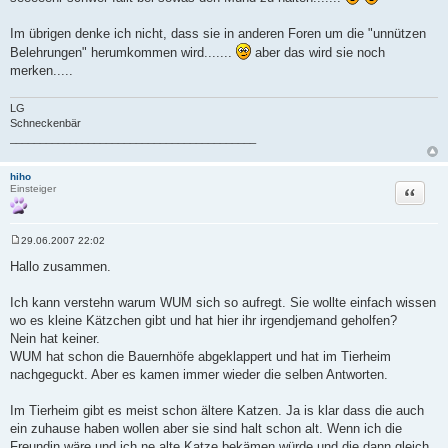
Im übrigen denke ich nicht, dass sie in anderen Foren um die "unnützen
Belehrungen" herumkommen wird.......
aber das wird sie noch
merken.....
LG
Schneckenbär
_________________________________________
hiho
Zitat
Einsteiger
29.06.2007 22:02
B
e
Hallo zusammen.
i
t
r
Ich kann verstehn warum WUM sich so aufregt. Sie wollte einfach wissen
a
wo es kleine Kätzchen gibt und hat hier ihr irgendjemand geholfen?
g
Nein hat keiner.
WUM hat schon die Bauernhöfe abgeklappert und hat im Tierheim
nachgeguckt. Aber es kamen immer wieder die selben Antworten.
Im Tierheim gibt es meist schon ältere Katzen. Ja is klar dass die auch
ein zuhause haben wollen aber sie sind halt schon alt. Wenn ich die
Freundin wäre und ich ne alte Katze bekämen würde und die dann gleich