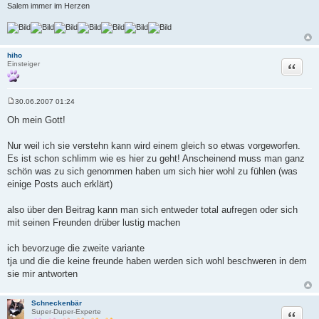
Salem immer im Herzen
hiho
Zitat
Einsteiger
30.06.2007 01:24
B
e
Oh mein Gott!
i
t
r
Nur weil ich sie verstehn kann wird einem gleich so etwas vorgeworfen.
a
Es ist schon schlimm wie es hier zu geht! Anscheinend muss man ganz
g
schön was zu sich genommen haben um sich hier wohl zu fühlen (was
einige Posts auch erklärt)
also über den Beitrag kann man sich entweder total aufregen oder sich
mit seinen Freunden drüber lustig machen
ich bevorzuge die zweite variante
tja und die die keine freunde haben werden sich wohl beschweren in dem
sie mir antworten
Schneckenbär
Zitat
Super-Duper-Experte