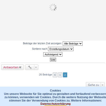
Beiträge der letzten Zeit anzeigen:
Sortiere nach
Antworten
26 Beiträge
1
2
Gehe zu
WER IST ONLINE?
Cookies
Um unsere Webseite für Sie optimal zu gestalten und fortlaufend verbesser
Mitglieder in diesem Forum: 0 Mitglieder und 71 Gäste
zu können, verwenden wir Cookies. Durch die weitere Nutzung der Webseit
stimmen Sie der Verwendung von Cookies zu. Weitere Informationen:
Foren-Übersicht
Kontakt
Datenschutzerklärung
Das Team
Datenschutzerklärung