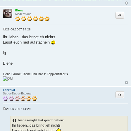
Biene
Zitat
Moderatorin
29.06.2007 14:28
B
e
Ihr lieben...das bringt eh nichts.
i
Lasst euch ned aufstacheln
t
r
a
lg
g
Biene
Liebe Grüße- Biene und ihre ♥ Teppichflitzer ♥
Lanzelot
Zitat
Super-Duper-Experte
29.06.2007 14:29
B
e
i
bienes-night hat geschrieben:
t
Ihr lieben...das bringt eh nichts.
r
a
Lasst euch ned aufstacheln