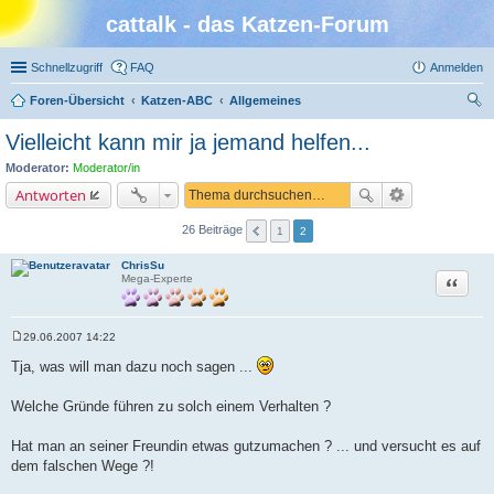
cattalk - das Katzen-Forum
Schnellzugriff
FAQ
Anmelden
Foren-Übersicht
Katzen-ABC
Allgemeines
uc
Vielleicht kann mir ja jemand helfen...
he
Moderator:
Moderator/in
Antworten
26 Beiträge
1
2
ChrisSu
Zitat
Mega-Experte
29.06.2007 14:22
B
e
Tja, was will man dazu noch sagen ...
i
t
r
Welche Gründe führen zu solch einem Verhalten ?
a
g
Hat man an seiner Freundin etwas gutzumachen ? ... und versucht es auf
dem falschen Wege ?!