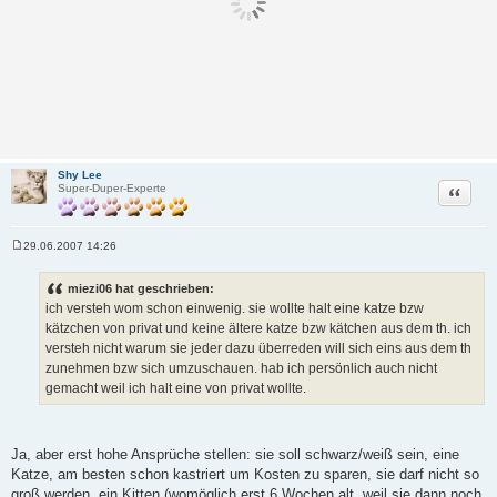
Shy Lee
Zitat
Super-Duper-Experte
29.06.2007 14:26
B
e
i
miezi06 hat geschrieben:
t
ich versteh wom schon einwenig. sie wollte halt eine katze bzw
r
a
kätzchen von privat und keine ältere katze bzw kätchen aus dem th. ich
g
versteh nicht warum sie jeder dazu überreden will sich eins aus dem th
zunehmen bzw sich umzuschauen. hab ich persönlich auch nicht
gemacht weil ich halt eine von privat wollte.
Ja, aber erst hohe Ansprüche stellen: sie soll schwarz/weiß sein, eine
Katze, am besten schon kastriert um Kosten zu sparen, sie darf nicht so
groß werden, ein Kitten (womöglich erst 6 Wochen alt, weil sie dann noch