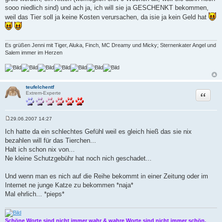
sooo niedlich sind) und ach ja, ich will sie ja GESCHENKT bekommen,
weil das Tier soll ja keine Kosten verursachen, da isie ja kein Geld hat
Es grüßen Jenni mit Tiger, Aluka, Finch, MC Dreamy und Micky; Sternenkater Angel und
Salem immer im Herzen
teufelchentf
Zitat
Extrem-Experte
29.06.2007 14:27
B
e
Ich hatte da ein schlechtes Gefühl weil es gleich hieß das sie nix
i
bezahlen will für das Tierchen...
t
r
Halt ich schon nix von...
a
Ne kleine Schutzgebühr hat noch nich geschadet...
g
Und wenn man es nich auf die Reihe bekommt in einer Zeitung oder im
Internet ne junge Katze zu bekommen *naja*
Mal ehrlich... *pieps*
Schöne Worte sind nicht immer wahr & wahre Worte sind nicht immer schön.