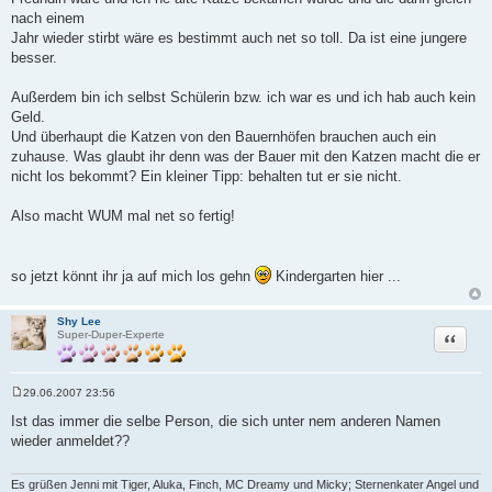
nach einem
Jahr wieder stirbt wäre es bestimmt auch net so toll. Da ist eine jungere
besser.
Außerdem bin ich selbst Schülerin bzw. ich war es und ich hab auch kein
Geld.
Und überhaupt die Katzen von den Bauernhöfen brauchen auch ein
zuhause. Was glaubt ihr denn was der Bauer mit den Katzen macht die er
nicht los bekommt? Ein kleiner Tipp: behalten tut er sie nicht.
Also macht WUM mal net so fertig!
so jetzt könnt ihr ja auf mich los gehn
Kindergarten hier ...
Shy Lee
Zitat
Super-Duper-Experte
29.06.2007 23:56
B
e
Ist das immer die selbe Person, die sich unter nem anderen Namen
i
wieder anmeldet??
t
r
a
g
Es grüßen Jenni mit Tiger, Aluka, Finch, MC Dreamy und Micky; Sternenkater Angel und