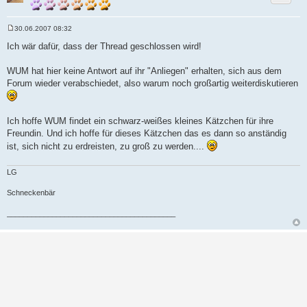
30.06.2007 08:32
B
e
Ich wär dafür, dass der Thread geschlossen wird!
i
t
r
WUM hat hier keine Antwort auf ihr "Anliegen" erhalten, sich aus dem
a
Forum wieder verabschiedet, also warum noch großartig weiterdiskutieren
g
Ich hoffe WUM findet ein schwarz-weißes kleines Kätzchen für ihre
Freundin. Und ich hoffe für dieses Kätzchen das es dann so anständig
ist, sich nicht zu erdreisten, zu groß zu werden....
LG
Schneckenbär
_________________________________________