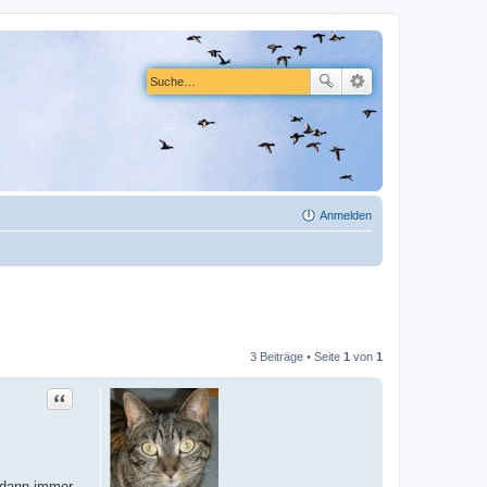
Anmelden
3 Beiträge • Seite
1
von
1
Zitat
 dann immer