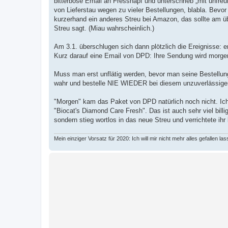
bitterböse Email an Fressnapf und unterschrieb „mit unfr
von Lieferstau wegen zu vieler Bestellungen, blabla. Bevor 
kurzerhand ein anderes Streu bei Amazon, das sollte am 
Streu sagt. (Miau wahrscheinlich.)
Am 3.1. überschlugen sich dann plötzlich die Ereignisse
Kurz darauf eine Email von DPD: Ihre Sendung wird morgen 
Muss man erst unflätig werden, bevor man seine Bestell
wahr und bestelle NIE WIEDER bei diesem unzuverlässige
"Morgen" kam das Paket von DPD natürlich noch nicht. Ic
"Biocat's Diamond Care Fresh". Das ist auch sehr viel bil
sondern stieg wortlos in das neue Streu und verrichtete ihr
Mein einziger Vorsatz für 2020: Ich will mir nicht mehr alles gefallen las