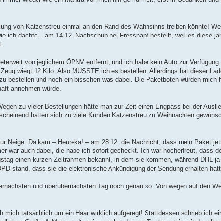
ellung von Katzenstreu einmal an den Rand des Wahnsinns treiben könnte! We
wie ich dachte – am 14.12. Nachschub bei Fressnapf bestellt, weil es diese ja
t.
ometerweit von jeglichem ÖPNV entfernt, und ich habe kein Auto zur Verfügung 
 Zeug wiegt 12 Kilo. Also MUSSTE ich es bestellen. Allerdings hat dieser Lad
e zu bestellen und noch ein bisschen was dabei. Die Paketboten würden mich 
haft annehmen würde.
egen zu vieler Bestellungen hätte man zur Zeit einen Engpass bei der Auslie
nscheinend hatten sich zu viele Kunden Katzenstreu zu Weihnachten gewünsc
zur Neige. Da kam – Heureka! – am 28.12. die Nachricht, dass mein Paket jet
war auch dabei, die habe ich sofort gecheckt. Ich war hocherfreut, dass de
gstag einen kurzen Zeitrahmen bekannt, in dem sie kommen, während DHL ja
 DPD stand, dass sie die elektronische Ankündigung der Sendung erhalten hatt
ernächsten und überübernächsten Tag noch genau so. Von wegen auf den We
h mich tatsächlich um ein Haar wirklich aufgeregt! Stattdessen schrieb ich ei