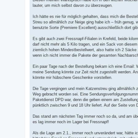
a
lauter, um mich selbst davon zu überzeugen.
g
Ich hätte es nie für möglich gehalten, dass mich die Best
Streu so allmählich zur Neige ging habe ich – früh genug, 
benutzte Sorte (Premiere Excellent) ausschließlich dort gib
Es gibt auch zwei Fressnapf-Filialen in Krefeld, beide kil
darf nicht mehr als 5 Kilo tragen, und ein Sack von diesem
ziemlich hohen Mindestbestellwert, also hatte ich 2 Säck
wenn ich nicht immer die Pakete der gesamten Nachbarsc
Ein paar Tage nach der Bestellung bekam ich eine Email: W
meine Sendung könnte zur Zeit nicht zugestellt werden. A
könnte mir hübschere Geschenke vorstellen.
Die Tage vergingen und mein Katzenstreu ging allmählich 
Weg gebracht worden sei. Eine Sendungsverfolgungsnummer 
Paketdienst DPD war, denn die geben einem am Zustellun
pünktlich zwischen 9 und 18 Uhr liefert. Auf der Seite von
Das stand am nächsten Tag immer noch so da, und am üb
es lag immer noch im Lager bei Fressnapf!
Als die Lage am 2.1., immer noch unverändert war, hätte ic