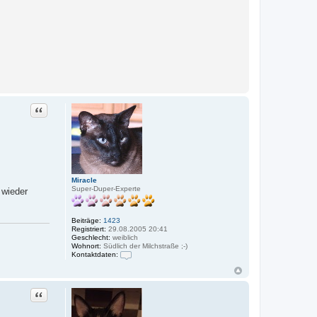
Zitat
Miracle
Super-Duper-Experte
 wieder
Beiträge:
1423
Registriert:
29.08.2005 20:41
Geschlecht:
weiblich
Wohnort:
Südlich der Milchstraße ;-)
Kontaktdaten:
K
o
n
t
Zitat
a
k
t