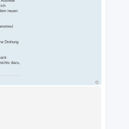
n Ausrede
 ich
 dem neuen
enstreu!
ine Drohung
Sack
nichts dazu,