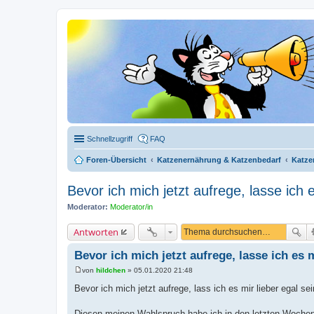
Schnellzugriff
FAQ
Foren-Übersicht
Katzenernährung & Katzenbedarf
Katze
Bevor ich mich jetzt aufrege, lasse ich e
Moderator:
Moderator/in
Antworten
Bevor ich mich jetzt aufrege, lasse ich es m
von
hildchen
»
05.01.2020 21:48
B
e
Bevor ich mich jetzt aufrege, lass ich es mir lieber egal sei
i
t
r
Diesen meinen Wahlspruch habe ich in den letzten Wochen