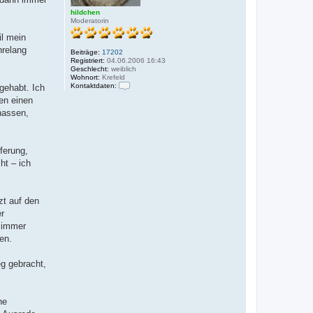
hildchen
Moderatorin
il mein
hrelang
Beiträge:
17202
Registriert:
04.06.2006 16:43
Geschlecht:
weiblich
Wohnort:
Krefeld
Kontaktdaten:
gehabt. Ich
K
en einen
o
n
hassen,
t
a
k
t
ferung,
d
a
ht – ich
t
e
n
v
zt auf den
o
n
r
h
 immer
i
l
en.
d
c
h
g gebracht,
e
n
ne