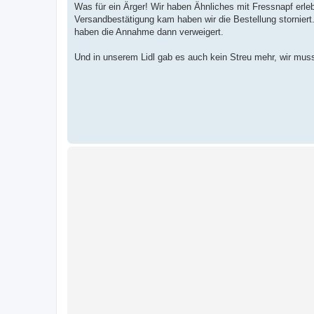
e
Was für ein Ärger! Wir haben Ähnliches mit Fressnapf erlebt
i
Versandbestätigung kam haben wir die Bestellung stornier
t
r
haben die Annahme dann verweigert.
a
g
Und in unserem Lidl gab es auch kein Streu mehr, wir musst