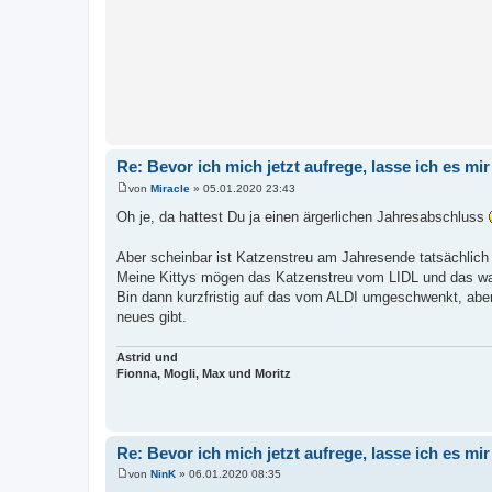
Re: Bevor ich mich jetzt aufrege, lasse ich es mir 
von
Miracle
»
05.01.2020 23:43
B
e
Oh je, da hattest Du ja einen ärgerlichen Jahresabschluss
i
t
r
Aber scheinbar ist Katzenstreu am Jahresende tatsächli
a
Meine Kittys mögen das Katzenstreu vom LIDL und das war
g
Bin dann kurzfristig auf das vom ALDI umgeschwenkt, aber
neues gibt.
Astrid und
Fionna, Mogli, Max und Moritz
Re: Bevor ich mich jetzt aufrege, lasse ich es mir 
von
NinK
»
06.01.2020 08:35
B