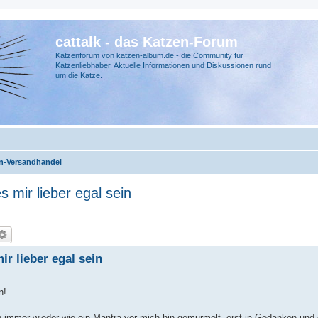
cattalk - das Katzen-Forum
Katzenforum von katzen-album.de - die Community für
Katzenliebhaber. Aktuelle Informationen und Diskussionen rund
um die Katze.
n-Versandhandel
s mir lieber egal sein
ir lieber egal sein
n!
 immer wieder wie ein Mantra vor mich hin gemurmelt, erst in Gedanken und