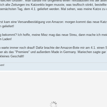
eundlichen Grüßen“. Man sandte mir umgehend einen Textbaustein mit der alte
ich alte Zeitungen ins Katzenklo legen musste, was teuflisch stinkt, bestellte
übernächsten Tag, dem 4.1. geliefert werden. Mal sehen, was meine Katze zu
: erst kam eine Versandbestätigung von Amazon: morgen kommt das neue Katz
geliefert!
ung bekommt? Ich hoffe, meine Miez mag das neue Streu, dann mache ich me
n Laden!
h warte immer noch drauf! Dafür brachte der Amazon-Bote mir am 4.1. einen 
liger als das "Premiere" und außerdem Made in Germany. Mariechen sagte gar 
 kleines Geschäft!
sen!