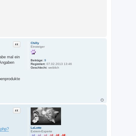
Zitat
Chilly
Einsteiger
abe mal ein
Beiträge:
9
 Angaben
Registriert:
07.02.2013 13:46
Geschlecht:
weiblich
ebenprodukte
Zitat
LaLotte
.php?
Extrem-Experte