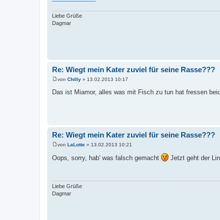
g
Liebe Grüße
Dagmar
Re: Wiegt mein Kater zuviel für seine Rasse???
von
Chilly
»
13.02.2013 10:17
B
e
Das ist Miamor, alles was mit Fisch zu tun hat fressen beide
i
t
r
a
g
Re: Wiegt mein Kater zuviel für seine Rasse???
von
LaLotte
»
13.02.2013 10:21
B
e
Oops, sorry, hab' was falsch gemacht
Jetzt geht der Lin
i
t
r
a
g
Liebe Grüße
Dagmar