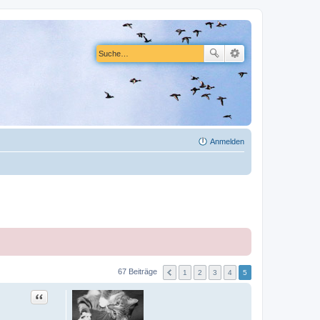
Anmelden
67 Beiträge
1
2
3
4
5
Zitat