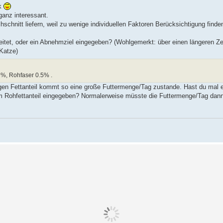
ck
ganz interessant.
schnitt liefern, weil zu wenige individuellen Faktoren Berücksichtigung finde
eitet, oder ein Abnehmziel eingegeben? (Wohlgemerkt: über einen längeren Ze
 Katze)
%, Rohfaser 0.5% .
ingen Fettanteil kommt so eine große Futtermenge/Tag zustande. Hast du mal 
m Rohfettanteil eingegeben? Normalerweise müsste die Futtermenge/Tag dann