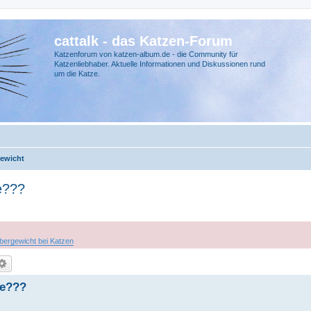
cattalk - das Katzen-Forum
Katzenforum von katzen-album.de - die Community für
Katzenliebhaber. Aktuelle Informationen und Diskussionen rund
um die Katze.
ewicht
e???
bergewicht bei Katzen
se???