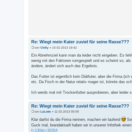
Re: Wiegt mein Kater zuviel für seine Rasse???
von
Chilly
»
10.02.2013 19:42
B
e
Ein Abnehmziel kann man da leider nicht eingeben. Es fehl
i
wenig mit den Faktoren rumgespielt und es scheint so, als
t
r
ändere, ändert sich auch das Ergebnis.
a
g
Das Futter ist eigentlich kein Diätfuter, aber die Firma (ic
etc. Da Fisch in der Natur relativ mager ist, könnte das sc
Ich werds mal mit Trockenfutter ausprobieren, aber leider s
Re: Wiegt mein Kater zuviel für seine Rasse???
von
LaLotte
»
11.02.2013 00:00
B
e
Klar darfst du die Firma nennen, machen wir laufend
Sol
i
Guck mal, brandaktuell haben wir in unserer Infothek einen
t
r
f=130&t=30354
a