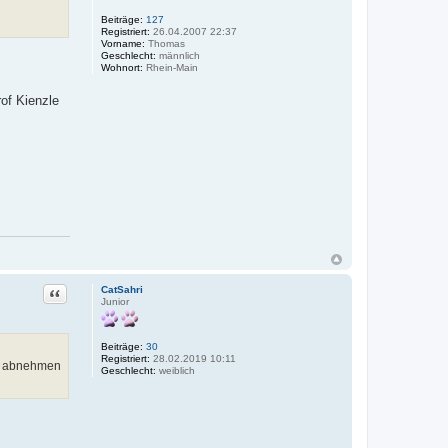
Beiträge:
127
Registriert:
26.04.2007 22:37
Vorname:
Thomas
Geschlecht:
männlich
Wohnort:
Rhein-Main
of Kienzle
Zitat
CatSahri
Junior
Beiträge:
30
Registriert:
28.02.2019 10:11
zum abnehmen
Geschlecht:
weiblich