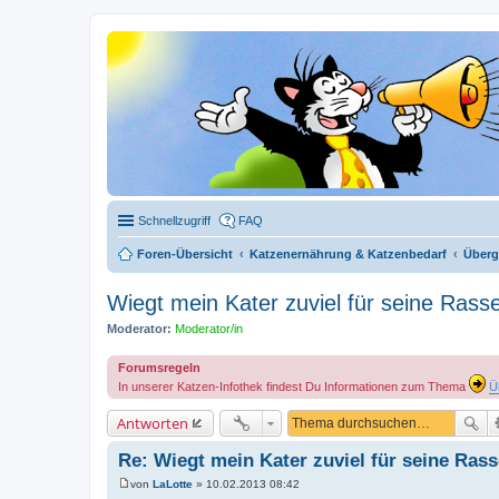
Schnellzugriff
FAQ
Foren-Übersicht
Katzenernährung & Katzenbedarf
Überg
Wiegt mein Kater zuviel für seine Rass
Moderator:
Moderator/in
Forumsregeln
In unserer Katzen-Infothek findest Du Informationen zum Thema
Ü
Antworten
Re: Wiegt mein Kater zuviel für seine Ras
von
LaLotte
»
10.02.2013 08:42
B