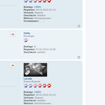
Beiträge:
16981
Registriert:
29.01.2010 01:13
Vorname:
Dagmar
Geschlecht:
weiblich
Wohnort:
Hohohohausen
Kontaktdaten:
K
o
n
t
Zitat
Chilly
a
Einsteiger
k
t
d
a
Beiträge:
9
t
Registriert:
07.02.2013 13:46
e
Geschlecht:
weiblich
n
v
o
n
Zitat
L
a
L
o
t
LaLotte
t
Extrem-Experte
e
Beiträge:
16981
Registriert:
29.01.2010 01:13
Vorname:
Dagmar
Geschlecht:
weiblich
Wohnort:
Hohohohausen