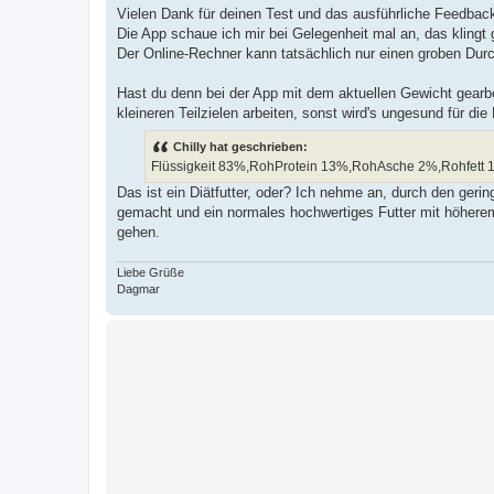
e
Vielen Dank für deinen Test und das ausführliche Feedba
i
Die App schaue ich mir bei Gelegenheit mal an, das klingt 
t
r
Der Online-Rechner kann tatsächlich nur einen groben Durch
a
g
Hast du denn bei der App mit dem aktuellen Gewicht gearb
kleineren Teilzielen arbeiten, sonst wird's ungesund für die
Chilly hat geschrieben:
Flüssigkeit 83%,RohProtein 13%,RohAsche 2%,Rohfett 1
Das ist ein Diätfutter, oder? Ich nehme an, durch den ger
gemacht und ein normales hochwertiges Futter mit höhere
gehen.
Liebe Grüße
Dagmar