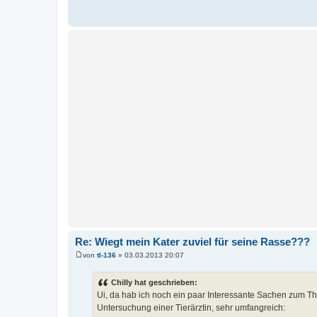
Re: Wiegt mein Kater zuviel für seine Rasse???
von
tl-136
»
03.03.2013 20:07
B
e
i
Chilly hat geschrieben:
t
Ui, da hab ich noch ein paar Interessante Sachen zum The
r
a
Untersuchung einer Tierärztin, sehr umfangreich:
g