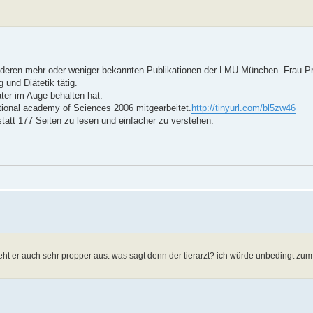
anderen mehr oder weniger bekannten Publikationen der LMU München. Frau Pr
 und Diätetik tätig.
ter im Auge behalten hat.
tional academy of Sciences 2006 mitgearbeitet.
http://tinyurl.com/bl5zw46
 statt 177 Seiten zu lesen und einfacher zu verstehen.
, sieht er auch sehr propper aus. was sagt denn der tierarzt? ich würde unbedingt 