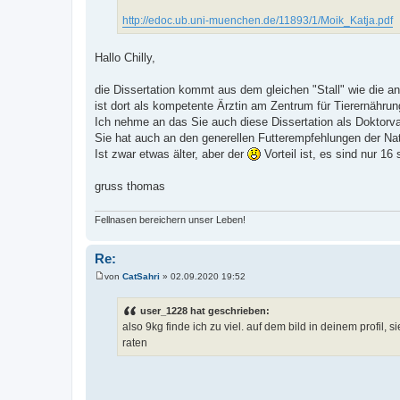
http://edoc.ub.uni-muenchen.de/11893/1/Moik_Katja.pdf
Hallo Chilly,
die Dissertation kommt aus dem gleichen "Stall" wie die 
ist dort als kompetente Ärztin am Zentrum für Tierernährung
Ich nehme an das Sie auch diese Dissertation als Doktorva
Sie hat auch an den generellen Futterempfehlungen der Na
Ist zwar etwas älter, aber der
Vorteil ist, es sind nur 16
gruss thomas
Fellnasen bereichern unser Leben!
Re:
von
CatSahri
»
02.09.2020 19:52
B
e
i
user_1228 hat geschrieben:
t
also 9kg finde ich zu viel. auf dem bild in deinem profil
r
a
raten
g