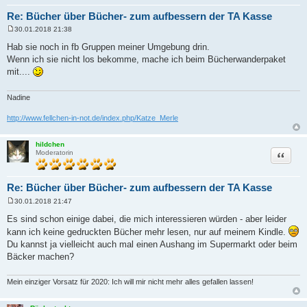
Re: Bücher über Bücher- zum aufbessern der TA Kasse
30.01.2018 21:38
B
e
Hab sie noch in fb Gruppen meiner Umgebung drin.
i
Wenn ich sie nicht los bekomme, mache ich beim Bücherwanderpaket
t
r
mit....
a
g
Nadine
http://www.fellchen-in-not.de/index.php/Katze_Merle
hildchen
Zitat
Moderatorin
Re: Bücher über Bücher- zum aufbessern der TA Kasse
30.01.2018 21:47
B
e
Es sind schon einige dabei, die mich interessieren würden - aber leider
i
kann ich keine gedruckten Bücher mehr lesen, nur auf meinem Kindle.
t
r
Du kannst ja vielleicht auch mal einen Aushang im Supermarkt oder beim
a
Bäcker machen?
g
Mein einziger Vorsatz für 2020: Ich will mir nicht mehr alles gefallen lassen!