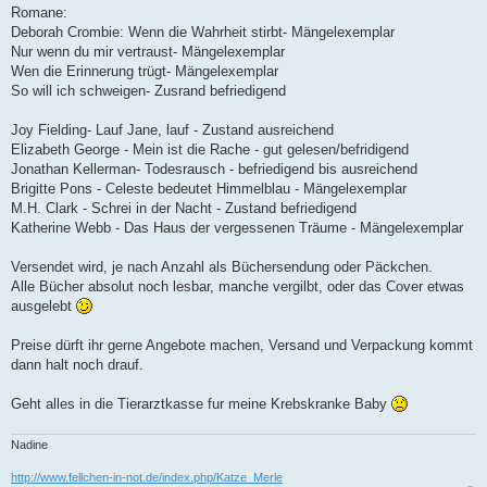
Romane:
Deborah Crombie: Wenn die Wahrheit stirbt- Mängelexemplar
Nur wenn du mir vertraust- Mängelexemplar
Wen die Erinnerung trügt- Mängelexemplar
So will ich schweigen- Zusrand befriedigend
Joy Fielding- Lauf Jane, lauf - Zustand ausreichend
Elizabeth George - Mein ist die Rache - gut gelesen/befridigend
Jonathan Kellerman- Todesrausch - befriedigend bis ausreichend
Brigitte Pons - Celeste bedeutet Himmelblau - Mängelexemplar
M.H. Clark - Schrei in der Nacht - Zustand befriedigend
Katherine Webb - Das Haus der vergessenen Träume - Mängelexemplar
Versendet wird, je nach Anzahl als Büchersendung oder Päckchen.
Alle Bücher absolut noch lesbar, manche vergilbt, oder das Cover etwas
ausgelebt
Preise dürft ihr gerne Angebote machen, Versand und Verpackung kommt
dann halt noch drauf.
Geht alles in die Tierarztkasse fur meine Krebskranke Baby
Nadine
http://www.fellchen-in-not.de/index.php/Katze_Merle