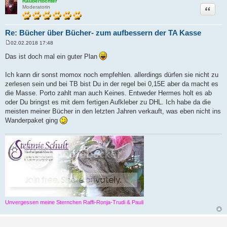
Räubertochter
Zitat
Moderatorin
Re: Bücher über Bücher- zum aufbessern der TA Kasse
02.02.2018 17:48
B
e
Das ist doch mal ein guter Plan
i
t
r
Ich kann dir sonst momox noch empfehlen. allerdings dürfen sie nicht zu
a
zerlesen sein und bei TB bist Du in der regel bei 0,15E aber da macht es
g
die Masse. Porto zahlt man auch Keines. Entweder Hermes holt es ab
oder Du bringst es mit dem fertigen Aufkleber zu DHL. Ich habe da die
meisten meiner Bücher in den letzten Jahren verkauft, was eben nicht ins
Wanderpaket ging
Unvergessen meine Sternchen Raffi-Ronja-Trudi & Pauli