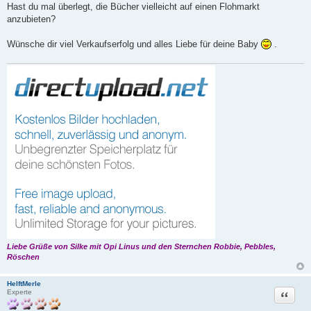
r
Hast du mal überlegt, die Bücher vielleicht auf einen Flohmarkt
a
anzubieten?
g
Wünsche dir viel Verkaufserfolg und alles Liebe für deine Baby
.
Liebe Grüße von Silke mit Opi Linus und den Sternchen Robbie, Pebbles,
Röschen
HelftMerle
Zitat
Experte