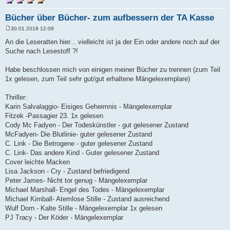
Bücher über Bücher- zum aufbessern der TA Kasse
30.01.2018 12:09
B
e
An die Leseratten hier... vielleicht ist ja der Ein oder andere noch auf der
i
Suche nach Lesestoff ?!
t
r
a
Habe beschlossen mich von einigen meiner Bücher zu trennen (zum Teil
g
1x gelesen, zum Teil sehr gut/gut erhaltene Mängelexemplare)
Thriller:
Karin Salvalaggio- Eisiges Geheimnis - Mängelexemplar
Fitzek -Passagier 23. 1x gelesen
Cody Mc Fadyen - Der Todeskünstler - gut gelesener Zustand
McFadyen- Die Blutlinie- guter gelesener Zustand
C. Link - Die Betrogene - guter gelesener Zustand
C. Link- Das andere Kind - Guter gelesener Zustand
Cover leichte Macken
Lisa Jackson - Cry - Zustand befriedigend
Peter James- Nicht tor genug - Mängelexemplar
Michael Marshall- Engel des Todes - Mängelexemplar
Michael Kimball- Atemlose Stille - Zustand ausreichend
Wulf Dorn - Kalte Stille - Mängelexemplar 1x gelesen
PJ Tracy - Der Köder - Mängelexemplar