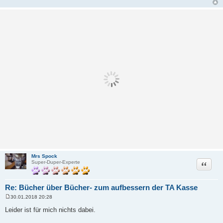
Mrs Spock
Zitat
Super-Duper-Experte
Re: Bücher über Bücher- zum aufbessern der TA Kasse
30.01.2018 20:28
B
e
Leider ist für mich nichts dabei.
i
t