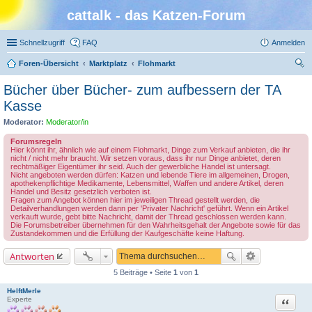
cattalk - das Katzen-Forum
Schnellzugriff
FAQ
Anmelden
Foren-Übersicht
Marktplatz
Flohmarkt
uc
Bücher über Bücher- zum aufbessern der TA
he
Kasse
Moderator:
Moderator/in
Forumsregeln
Hier könnt ihr, ähnlich wie auf einem Flohmarkt, Dinge zum Verkauf anbieten, die ihr
nicht / nicht mehr braucht. Wir setzen voraus, dass ihr nur Dinge anbietet, deren
rechtmäßiger Eigentümer ihr seid. Auch der gewerbliche Handel ist untersagt.
Nicht angeboten werden dürfen: Katzen und lebende Tiere im allgemeinen, Drogen,
apothekenpflichtige Medikamente, Lebensmittel, Waffen und andere Artikel, deren
Handel und Besitz gesetzlich verboten ist.
Fragen zum Angebot können hier im jeweiligen Thread gestellt werden, die
Detailverhandlungen werden dann per 'Privater Nachricht' geführt. Wenn ein Artikel
verkauft wurde, gebt bitte Nachricht, damit der Thread geschlossen werden kann.
Die Forumsbetreiber übernehmen für den Wahrheitsgehalt der Angebote sowie für das
Zustandekommen und die Erfüllung der Kaufgeschäfte keine Haftung.
Antworten
5 Beiträge • Seite
1
von
1
HelftMerle
Zitat
Experte