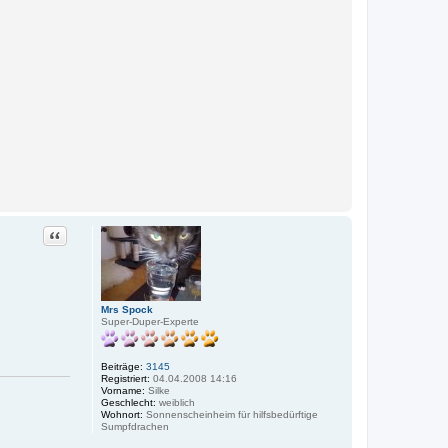
Zitat
Mrs Spock
Super-Duper-Experte
Beiträge:
3145
Registriert:
04.04.2008 14:16
Vorname:
Silke
Geschlecht:
weiblich
Wohnort:
Sonnenscheinheim für hilfsbedürftige
Sumpfdrachen