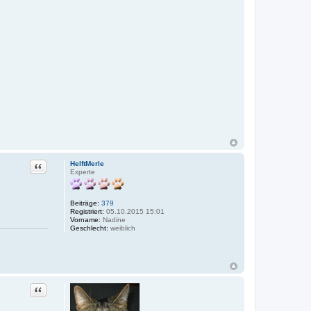
Zitat
HelftMerle
Experte
Beiträge:
379
Registriert:
05.10.2015 15:01
Vorname:
Nadine
Geschlecht:
weiblich
Zitat