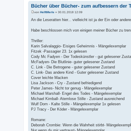
Bücher über Bücher- zum aufbessern der 
von
HelftMerle
»
30.01.2018 12:09
B
e
An die Leseratten hier... vielleicht ist ja der Ein oder and
i
t
r
Habe beschlossen mich von einigen meiner Bücher zu trenn
a
g
Thriller:
Karin Salvalaggio- Eisiges Geheimnis - Mängelexemplar
Fitzek -Passagier 23. 1x gelesen
Cody Mc Fadyen - Der Todeskünstler - gut gelesener Zust
McFadyen- Die Blutlinie- guter gelesener Zustand
C. Link - Die Betrogene - guter gelesener Zustand
C. Link- Das andere Kind - Guter gelesener Zustand
Cover leichte Macken
Lisa Jackson - Cry - Zustand befriedigend
Peter James- Nicht tor genug - Mängelexemplar
Michael Marshall- Engel des Todes - Mängelexemplar
Michael Kimball- Atemlose Stille - Zustand ausreichend
Wulf Dorn - Kalte Stille - Mängelexemplar 1x gelesen
PJ Tracy - Der Köder - Mängelexemplar
Romane:
Deborah Crombie: Wenn die Wahrheit stirbt- Mängelexempl
Nur wenn du mir vertraust- Mängelexemplar