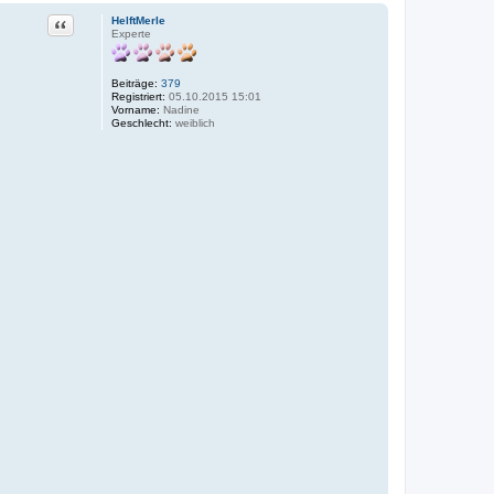
Zitat
HelftMerle
Experte
Beiträge:
379
Registriert:
05.10.2015 15:01
Vorname:
Nadine
Geschlecht:
weiblich