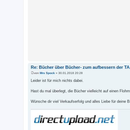
Re: Bücher über Bücher- zum aufbessern der TA
von
Mrs Spock
»
30.01.2018 20:28
B
e
Leider ist für mich nichts dabei.
i
t
r
Hast du mal überlegt, die Bücher vielleicht auf einen Floh
a
g
Wünsche dir viel Verkaufserfolg und alles Liebe für deine