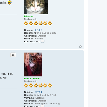
indle.
hildchen
Moderatorin
Beiträge:
17202
Registriert:
04.06.2006 16:43
Geschlecht:
weiblich
Wohnort:
Krefeld
Kontaktdaten:
K
o
n
t
Zitat
a
k
t
d
a
t
e
a macht es
n
a die
Räubertochter
v
Moderatorin
o
n
h
i
Beiträge:
22094
l
Registriert:
17.05.2007 17:58
d
Vorname:
Stefanie
c
Geschlecht:
weiblich
h
Wohnort:
Herzogtum Lauenburg
e
Kontaktdaten: