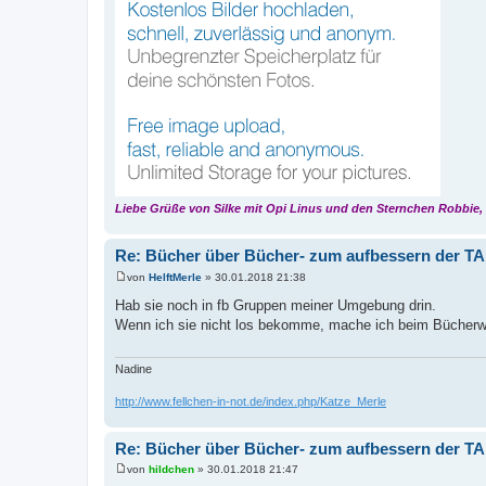
Liebe Grüße von Silke mit Opi Linus und den Sternchen Robbie,
Re: Bücher über Bücher- zum aufbessern der TA
von
HelftMerle
»
30.01.2018 21:38
B
e
Hab sie noch in fb Gruppen meiner Umgebung drin.
i
Wenn ich sie nicht los bekomme, mache ich beim Bücherw
t
r
a
g
Nadine
http://www.fellchen-in-not.de/index.php/Katze_Merle
Re: Bücher über Bücher- zum aufbessern der TA
von
hildchen
»
30.01.2018 21:47
B