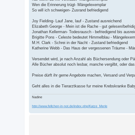
Wen die Erinnerung trügt- Mängelexemplar
So will ich schweigen- Zusrand befriedigend
Joy Fielding- Lauf Jane, lauf - Zustand ausreichend
Elizabeth George - Mein ist die Rache - gut gelesen/befrid
Jonathan Kellerman- Todesrausch - befriedigend bis ausre
Brigitte Pons - Celeste bedeutet Himmelblau - Mängelexem
M.H. Clark - Schrei in der Nacht - Zustand befriedigend
Katherine Webb - Das Haus der vergessenen Träume - Mä
Versendet wird, je nach Anzahl als Büchersendung oder P
Alle Bücher absolut noch lesbar, manche vergilbt, oder d
Preise dürft ihr gerne Angebote machen, Versand und Ver
Geht alles in die Tierarztkasse fur meine Krebskranke Ba
Nadine
http://www.fellchen-in-not.de/index.php/Katze_Merle