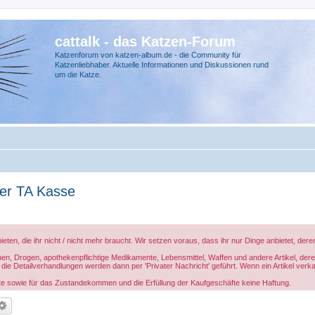
cattalk - das Katzen-Forum
Katzenforum von katzen-album.de - die Community für
Katzenliebhaber. Aktuelle Informationen und Diskussionen rund
um die Katze.
er TA Kasse
ieten, die ihr nicht / nicht mehr braucht. Wir setzen voraus, dass ihr nur Dinge anbietet, de
en, Drogen, apothekenpflichtige Medikamente, Lebensmittel, Waffen und andere Artikel, deren
die Detailverhandlungen werden dann per 'Privater Nachricht' geführt. Wenn ein Artikel verk
e sowie für das Zustandekommen und die Erfüllung der Kaufgeschäfte keine Haftung.