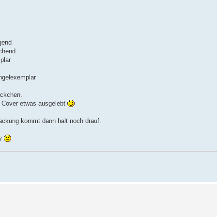
igend
ichend
plar
ngelexemplar
äckchen.
as Cover etwas ausgelebt
packung kommt dann halt noch drauf.
by