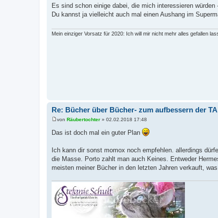
e
Es sind schon einige dabei, die mich interessieren würden
i
Du kannst ja vielleicht auch mal einen Aushang im Super
t
r
a
g
Mein einziger Vorsatz für 2020: Ich will mir nicht mehr alles gefallen las
Re: Bücher über Bücher- zum aufbessern der TA
von
Räubertochter
»
02.02.2018 17:48
B
e
Das ist doch mal ein guter Plan
i
t
r
Ich kann dir sonst momox noch empfehlen. allerdings dürfen
a
die Masse. Porto zahlt man auch Keines. Entweder Hermes 
g
meisten meiner Bücher in den letzten Jahren verkauft, wa