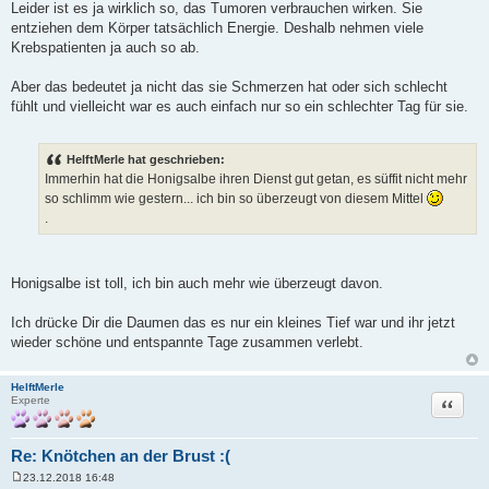
Leider ist es ja wirklich so, das Tumoren verbrauchen wirken. Sie
entziehen dem Körper tatsächlich Energie. Deshalb nehmen viele
Krebspatienten ja auch so ab.
Aber das bedeutet ja nicht das sie Schmerzen hat oder sich schlecht
fühlt und vielleicht war es auch einfach nur so ein schlechter Tag für sie.
HelftMerle hat geschrieben:
Immerhin hat die Honigsalbe ihren Dienst gut getan, es süffit nicht mehr
so schlimm wie gestern... ich bin so überzeugt von diesem Mittel
.
Honigsalbe ist toll, ich bin auch mehr wie überzeugt davon.
Ich drücke Dir die Daumen das es nur ein kleines Tief war und ihr jetzt
wieder schöne und entspannte Tage zusammen verlebt.
HelftMerle
Zitat
Experte
Re: Knötchen an der Brust :(
23.12.2018 16:48
B