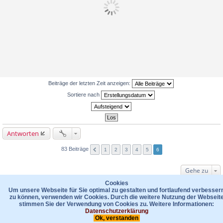
Beiträge der letzten Zeit anzeigen:
Sortiere nach
Antworten
83 Beiträge
1
2
3
4
5
6
Gehe zu
WER IST ONLINE?
Cookies
Um unsere Webseite für Sie optimal zu gestalten und fortlaufend verbesser
Mitglieder in diesem Forum: 0 Mitglieder und 53 Gäste
zu können, verwenden wir Cookies. Durch die weitere Nutzung der Webseit
stimmen Sie der Verwendung von Cookies zu. Weitere Informationen:
Foren-Übersicht
Kontakt
Datenschutzerklärung
Das Team
Datenschutzerklärung
Ok, verstanden
Powered by
phpBB
® Forum Software © phpBB Limited