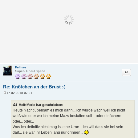
Felinae
Zitat
Super-Duper-Experte
Re: Knötchen an der Brust :(
17.02.2018 07:21
B
e
i
HelftMerle hat geschrieben:
t
Heute Nacht überkam es mich dann... ich wurde wach weil ich nicht
r
a
weiß wie oder wo ich meine Mazs bestatten soll... oder einächern...
g
oder... oder...
Was ich definitiv nicht mag ist eine Urne... ich will dass sie frei sein
darf... sie war ihr Leben lang nur drinnen...