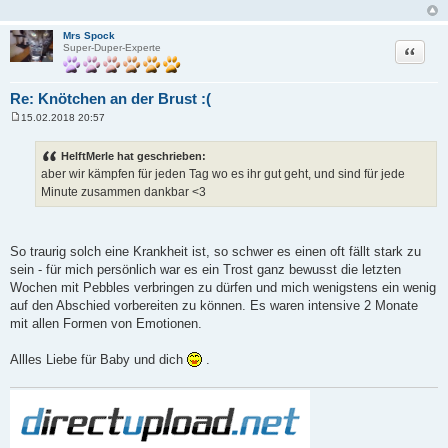
r
a
g
Mrs Spock
Zitat
Super-Duper-Experte
Re: Knötchen an der Brust :(
15.02.2018 20:57
B
e
i
HelftMerle hat geschrieben:
t
aber wir kämpfen für jeden Tag wo es ihr gut geht, und sind für jede
r
a
Minute zusammen dankbar <3
g
So traurig solch eine Krankheit ist, so schwer es einen oft fällt stark zu
sein - für mich persönlich war es ein Trost ganz bewusst die letzten
Wochen mit Pebbles verbringen zu dürfen und mich wenigstens ein wenig
auf den Abschied vorbereiten zu können. Es waren intensive 2 Monate
mit allen Formen von Emotionen.
Allles Liebe für Baby und dich
.