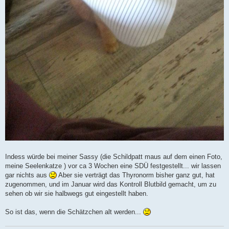
Indess würde bei meiner Sassy (die Schildpatt maus auf dem einen Foto,
meine Seelenkatze ) vor ca 3 Wochen eine SDÜ festgestellt... wir lassen
gar nichts aus
Aber sie verträgt das Thyronorm bisher ganz gut, hat
zugenommen, und im Januar wird das Kontroll Blutbild gemacht, um zu
sehen ob wir sie halbwegs gut eingestellt haben.
So ist das, wenn die Schätzchen alt werden...