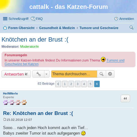
cattalk - das Katzen-Forum
Schnellzugriff
FAQ
Anmelden
Foren-Übersicht
Gesundheit & Medizin
Tumore und Geschwüre
uc
Knötchen an der Brust :(
he
Moderator:
Moderator/in
Forumsregeln
In unserer Katzen-Infothek findest Du Informationen zum Thema
Tumore und
Geschwüre bei Katzen
Antworten
83 Beiträge
1
2
3
4
5
6
HelftMerle
Zitat
Experte
Re: Knötchen an der Brust :(
15.02.2018 12:07
B
e
Sooo... nach jeden Hoch kommt auch ein Tief...
i
Babys zweiter Tumor ist auch aufgegangen
t