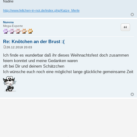
Nadine
http://www.fellchen-in-not.de/index.php/Katze_Merle
Nurena
Zitat
Mega-Experte
Re: Knötchen an der Brust :(
26.12.2018 20:03
B
e
Ich finde es wunderbar daß ihr dieses Weihnachtsfest doch zusammen
i
feiern konntet und meine Gedanken waren
t
r
oft bei Dir und deinem Schätzchen
a
Ich wünsche euch noch eine möglichst lange glückliche gemeinsame Zeit
g