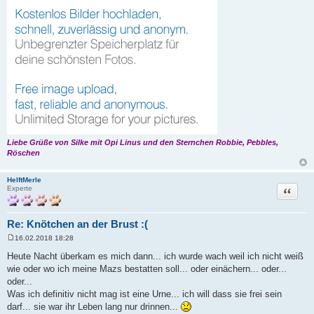
Liebe Grüße von Silke mit Opi Linus und den Sternchen Robbie, Pebbles,
Röschen
HelftMerle
Zitat
Experte
Re: Knötchen an der Brust :(
16.02.2018 18:28
B
e
Heute Nacht überkam es mich dann... ich wurde wach weil ich nicht weiß
i
wie oder wo ich meine Mazs bestatten soll... oder einächern... oder...
t
r
oder...
a
Was ich definitiv nicht mag ist eine Urne... ich will dass sie frei sein
g
darf... sie war ihr Leben lang nur drinnen...