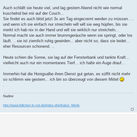
Auch schläft sie heute viel, und lag gestern Abend nicht wie normal
kuschelnd bei mir auf der Couch...
Sie findet es auch blöd jetzt 3x am Tag eingecremt werden zu müssen. ...
und wenn ich sie einfach nur streicheln will will sie weg hüpfen, bis sie
merkt ich hab nix in der Hand und will sie wirklich nur streicheln...
Normal macht sie auch immer brummgeräuche wenn sie springt, oder los
läuft. .. sie ist ziemlich ruhig gewirden... aber nicht so, dass sie leidet...
eher Resourcen schonend. ..
Heute schien die Sonne, sie lag auf der Fensterbank und tankte Kraft...
vielleicht auch nur ein momentanes Tierf... ich halte ein Auge drauf...
Immerhin hat die Honigsalbe ihren Dienst gut getan, es süffit nicht mehr
so schlimm wie gestern... ich bin so überzeugt von diesem Mittel
.
Nadine
http://www.fellchen-in-not.de/index.php/Katze_Merle