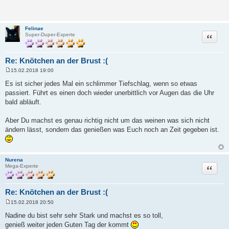
Felinae
Zitat
Super-Duper-Experte
Re: Knötchen an der Brust :(
15.02.2018 19:00
B
e
Es ist sicher jedes Mal ein schlimmer Tiefschlag, wenn so etwas
i
passiert. Führt es einen doch wieder unerbittlich vor Augen das die Uhr
t
r
bald abläuft.
a
g
Aber Du machst es genau richtig nicht um das weinen was sich nicht
ändern lässt, sondern das genießen was Euch noch an Zeit gegeben ist.
Nurena
Zitat
Mega-Experte
Re: Knötchen an der Brust :(
15.02.2018 20:50
B
e
Nadine du bist sehr sehr Stark und machst es so toll,
i
genieß weiter jeden Guten Tag der kommt
t