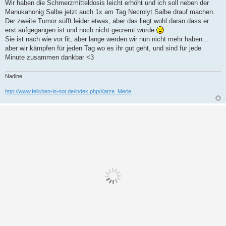
r
Wir haben die Schmerzmitteldosis leicht erhöht und ich soll neben der
a
Manukahonig Salbe jetzt auch 1x am Tag Necrolyt Salbe drauf machen.
g
Der zweite Tumor süfft leider etwas, aber das liegt wohl daran dass er
erst aufgegangen ist und noch nicht gecremt wurde
Sie ist nach wie vor fit, aber lange werden wir nun nicht mehr haben...
aber wir kämpfen für jeden Tag wo es ihr gut geht, und sind für jede
Minute zusammen dankbar <3
Nadine
http://www.fellchen-in-not.de/index.php/Katze_Merle