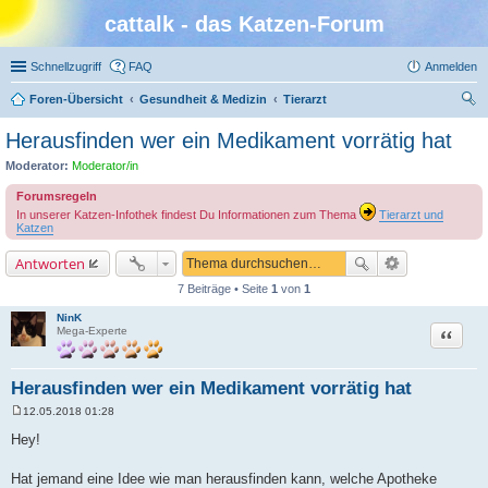
cattalk - das Katzen-Forum
Schnellzugriff
FAQ
Anmelden
Foren-Übersicht
Gesundheit & Medizin
Tierarzt
uc
Herausfinden wer ein Medikament vorrätig hat
he
Moderator:
Moderator/in
Forumsregeln
In unserer Katzen-Infothek findest Du Informationen zum Thema
Tierarzt und
Katzen
Antworten
7 Beiträge • Seite
1
von
1
NinK
Zitat
Mega-Experte
Herausfinden wer ein Medikament vorrätig hat
12.05.2018 01:28
B
e
Hey!
i
t
r
Hat jemand eine Idee wie man herausfinden kann, welche Apotheke
a