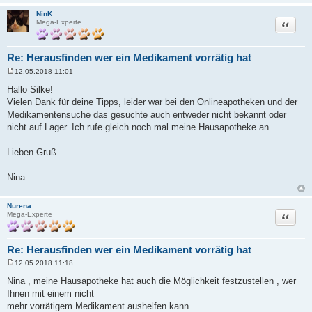
NinK
Zitat
Mega-Experte
Re: Herausfinden wer ein Medikament vorrätig hat
12.05.2018 11:01
B
e
Hallo Silke!
i
Vielen Dank für deine Tipps, leider war bei den Onlineapotheken und der
t
r
Medikamentensuche das gesuchte auch entweder nicht bekannt oder
a
nicht auf Lager. Ich rufe gleich noch mal meine Hausapotheke an.
g
Lieben Gruß
Nina
Nurena
Zitat
Mega-Experte
Re: Herausfinden wer ein Medikament vorrätig hat
12.05.2018 11:18
B
e
Nina , meine Hausapotheke hat auch die Möglichkeit festzustellen , wer
i
Ihnen mit einem nicht
t
r
mehr vorrätigem Medikament aushelfen kann ..
a