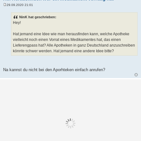
29.09.2020 21:01
B
e
i
NinK hat geschrieben:
t
Hey!
r
a
g
Hat jemand eine Idee wie man herausfinden kann, welche Apotheke
vielleicht noch einen Vorrat eines Medikamentes hat, das einen
Lieferengpass hat? Alle Apotheken in ganz Deutschland anzuschreiben
könnte schwer werden. Hat jemand eine andere Idee bitte?
Na kannst du nicht bei den Aporhteken einfach anrufen?