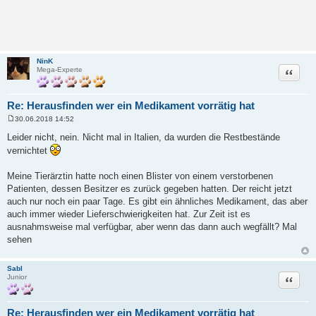
NinK
Zitat
Mega-Experte
Re: Herausfinden wer ein Medikament vorrätig hat
30.06.2018 14:52
B
e
Leider nicht, nein. Nicht mal in Italien, da wurden die Restbestände
i
vernichtet
t
r
a
Meine Tierärztin hatte noch einen Blister von einem verstorbenen
g
Patienten, dessen Besitzer es zurück gegeben hatten. Der reicht jetzt
auch nur noch ein paar Tage. Es gibt ein ähnliches Medikament, das aber
auch immer wieder Lieferschwierigkeiten hat. Zur Zeit ist es
ausnahmsweise mal verfügbar, aber wenn das dann auch wegfällt? Mal
sehen
Sabl
Zitat
Junior
Re: Herausfinden wer ein Medikament vorrätig hat