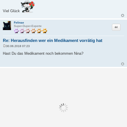
g
Viel Glück
Felinae
Zitat
Super-Duper-Experte
Re: Herausfinden wer ein Medikament vorrätig hat
30.06.2018 07:23
B
e
Hast Du das Medikament noch bekommen Nina?
i
t
r
a
g