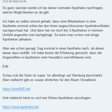
12.05.2018 10:30
B
e
So ganz spontan würde ich bei deiner normalen Apotheke nachfragen,
i
welche Möglichkeiten es da gibt.
t
r
a
Ich habe es selbst einmal gehabt, dass eine Mitarbeiterin in eine
g
Apotheke erstmal online bei den ihnen angeschlossenen Apothekenfilialen
nachgeschaut hat. Und dann hat sie noch bei 3 Apotheken in meinem
Umfeld angerufen und nachgefragt. So kann man schon mal einige
Apotheken abhaken.
Aber wie schon gesagt, frag erstmal in einer Apotheke nach, ob denen
etwas dazu einfällt. Ich habe bisher die Erfahrung gemacht, dass die
Angestellten in Apotheken sehr freundlich und hilfsbereit sind.
Edit:
Schau mal die Seite ist super. Ist allerdings auf Hamburg beschränkt.
Aber vielleicht gibt es sowas ähnliches für den Raum Osnabrück.
https://medi365.de/
Und vielleicht lohnt es sich bei Online-Apotheken anzufragen:
https://www.apotheke.de/