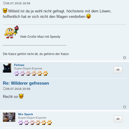
06.07.2018 19:59
B
e
Mitleid ist da ja wohl nicht gefragt, höchstens mit dem Löwen,
i
hoffentlich hat er sich nicht den Magen verdorben
t
r
a
g
Viele Grüße Mazi mit Speedy
-------------------------------------------------------
Die Katze gehört nicht dir, du gehörst der Katze
Felinae
Zitat
Super-Duper-Experte
Re: Wilderer gefressen
06.07.2018 20:09
B
e
Recht so
i
t
r
a
g
Mrs Spock
Zitat
Super-Duper-Experte