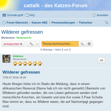
cattalk - das Katzen-Forum
Schnellzugriff
FAQ
Anmelden
Foren-Übersicht
Katzen-ABC
Pressemeldungen
Tierisches
uc
Wilderer gefressen
he
Moderator:
Moderator/in
Antworten
6 Beiträge • Seite
1
von
1
hildchen
Zitat
Moderatorin
Wilderer gefressen
06.07.2018 18:29
B
e
Heute Morgen hörte ich im Radio die Meldung, dass in einem
i
afrikanischen Reservat (Name hab ich mir nicht gemerkt) Überreste von
t
r
Wilderern gefunden wurden, die von Löwen gefressen worden sind:
a
menschliche Knochen, ein Gewehr und eine Axt sowie 3 Paar Schuhe.
g
Man nimmt an, dass es Wilderer waren, die auf Nashornjagt gegangen
sind.