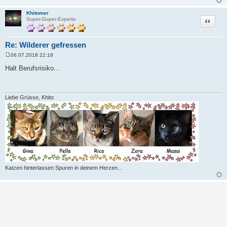
Khitomer
Zitat
Super-Duper-Experte
Re: Wilderer gefressen
06.07.2018 22:18
B
e
Halt Berufsrisiko...
i
t
r
a
g
Liebe Grüsse, Khito
Katzen hinterlassen Spuren in deinem Herzen...