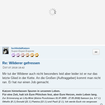
IschliebäKatzen
Zitat
Super-Duper-Experte
Re: Wilderer gefressen
07.07.2018 19:42
B
e
Mir tut der Wilderer auch nicht besonders leid aber leider ist er nur das
i
letzte Glied in der Kette. An die Großen (Auftraggeber) kommt man nicht
t
r
ran. Er hat nur einen Job gemacht.
a
g
Katzen hinterlassen Spuren in unserem Leben.
Für eine Zeit, halt ich Eure Pfötchen fest, aber Eure Herzen, mein Leben lang.
Zur Erinnerung an Lilly-Mimi (kleine Puschimaus 01.07.2009 - 27.05.2018) Samson (ca. 6-7 J.)
Othello (8 J.) Donald (21 J.) Pamina (13 J.) und Pauli (2 J.). Ich werde Euch nie vergessen